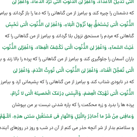
الَّتى تُدیلُ الاَْعْدآءَ، وَاغْفِرْ لِىَ الذُّنُوبَ الَّتى تَرُدُّ الدُّعآءَ، وَاغْفِرْ لِىَ
که دشمنان را چیره کند و بیامرز از من گناهانى را که دعا را باز گرداند و بیامر
الذُّنُوبَ الَّتى یُسْتَحَقُّ بِها نُزُولُ الْبَلاءِ، وَاغْفِرْ لِىَ الذُّنُوبَ الَّتى تَحْبِسُ
گناهانى که مردم را مستحق نزول بلا گرداند و بیامرز از من گناهانى را که
غَیْثَ السَّمآءِ، وَاغْفِرْ لِىَ الذُّنُوبَ الَّتى تَکْشِفُ الْغِطآءَ، وَاغْفِرْلِىَ الذُّنُوبَ
باران آسمان را جلوگیرى کند و بیامرز از من گناهانى را که پرده را بالا زند و بی
الَّتى تُعَجِّلُ الْفَنآءَ، وَاغْفِرْ لِىَ الذُّنُوبَ الَّتى تُورِثُ النَّدَمَ، وَاغْفِرْ لِىَ
که در نابودى شتاب کند و بیامرز از من گناهانى را که پشیمانى آرد و بیامرز ا
الذُّنُوبَ الَّتى تَهْتِکُ الْعِصَمَ، وَاَلْبِسْنى دِرْعَکَ الْحَصینَهَ الَّتى لا تُرامُ،
پرده ها را بدرد و زره محکمت را که پاره شدنى نیست بر من بپوشان
وَعافِنى مِنْ شَرِّ ما اُحاذِرُ بِاللَّیْلِ وَالنَّهارِ فى مُسْتَقْبَلِ سَنَتى هذِهِ، اَللّـهُمَّ
و سلامتم بدار از شر آنچه حذر مى کنم از آن در شب و روز در روزهاى آیند