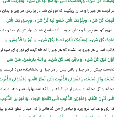
وَسِعَتْ کُلَّ شَىْء، وَبِعَظَمَتِکَ الَّتى تَواضَعَ لَها کُلُّ شَىْء، وَبِعِزَّتِکَ الَّتى
فراگرفت هر چیز را و بدان بزرگیت که فروتن شد در برابرش هر چیز و بدان 
قَهَرْتَ کُلَّ شَىْء، وَبِقُوَّتِکَ الَّتى خَضَعَ لَها کُلُّ شَىْء، وَبِجَبَرُوتِکَ الَّتى
مقهور کرد هر چیز را و بدان نیرویت که خاضع شد در برابرش هر چیز و به 
غَلَبَتْ کُلَّ شَىْء، وَبِعِلْمِکَ الَّذى اَحاطَ بِکُلِّ شَىْء، یا نُورُ یا قُدُّوسُ، یا
غالب آمد بر هر چیزو بدانشت که هر چیز را احاطه کرده اى نور و اى منزه از
اَوَّلَ قَبْلَ کُلِّ شَىْء، وَ باقِىَ بَعْدَ کُلِّ شَىْء، یااَللهُ یارَحْمنُ، صَلِّ عَلى
نخست پیش از هر چیز و باقى پس از هر چیز اى بخشاینده درود فرست بر
مُحَمَّد وَآلِ مُحَمَّد، وَاغْفِرْ لِىَ الذُّنُوبَ الَّتى تُغَیِّرُ النِّعَمَ، وَاغْفِرْ لِىَ الذُّنُوب
محمّد و آل محمّد و بیامرز از من گناهانى را که نعمتها را تغییر دهد و بیامرز
الَّتى تُنْزِلُ النِّقَمَ، وَاغْفِرْلِىَ الذُّنُوبَ الَّتى تَقْطَعُ الرَّجآءَ، وَاغْفِرْ لِىَ الذُّنُوبَ
که رنج و عذاب فرو ریزد و بیامرز از من گناهانى را که امید را قطع کند و بیام