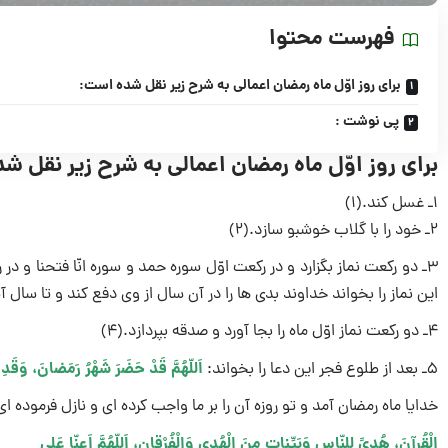
فهرست محتوا
براى روز اوّل ماه رمضان اعمالى به شرح زیر نقل شده است:
پی نوشت :
براى روز اوّل ماه رمضان اعمالى به شرح زیر نقل 
۱ـ غسل کند.(۱)
۲ـ خود را با گلاب خوشبو سازد.(۲)
۳ـ دو رکعت نماز بگزارد و در رکعت اوّل سوره حمد و سوره انّا فتحنا 
این نماز را بخواند خداوند بدى ها را در آن سال از وى دفع کند و تا سال آی
۴ـ دو رکعت نماز اوّل ماه را بجا آورد و صدقه بپردازد.(۴)
اَللّهُمَّ قَدْ حَضَرَ شَهْرُ رَمَضانَ، وَقَدِ
۵ـ بعد از طلوع فجر این دعا را بخواند:
خدایا ماه رمضان آمد و تو روزه آن را بر ما واجب کرده اى و نازل فرموده اى
الْقُرآنَ، هُدىً لِلنّاسِ وَبَیِّنات مِنَ الْهُدى وَالْفُرْقانِ، اَللّهُمَّ اَعِنّا عَلى