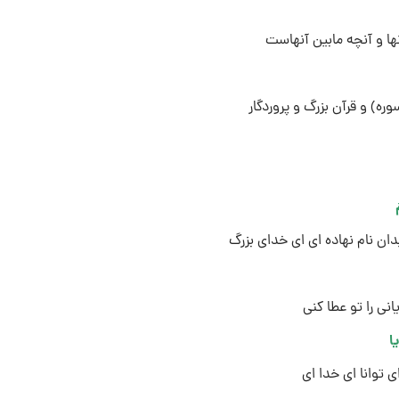
نها و آنچه مابین آنهاست
ه) و قرآن بزرگ و پروردگار
ان نام نهاده اى اى خداى بزرگ
نى را تو عطا کنى
یا
ى توانا اى خدا اى