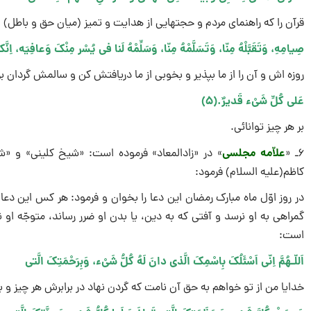
قرآن را که راهنماى مردم و حجتهایى از هدایت و تمیز (میان حق و باطل) ا
صِیامِهِ، وَتَقَبَّلْهُ مِنّا، وَتَسَلَّمْهُ مِنّا، وَسَلِّمْهُ لَنا فى یُسْر مِنْکَ وَعافِیَه، اِنَّک
روزه اش و آن را از ما بپذیر و بخوبى از ما دریافتش کن و سالمش گردان 
عَلى کُلِّ شَىْء قَدیرٌ.(۵)
بر هر چیز توانائى.
علاّمه مجلسى
۶ـ «
» در «زادالمعاد» فرموده است: «شیخ کلینى» و 
کاظم(علیه السلام) فرمود:
در روز اوّل ماه مبارک رمضان این دعا را بخوان و فرمود: هر کس این دعا 
گمراهى به او نرسد و آفتى که به دین، یا بدن او ضرر رساند، متوجّه او 
است:
اَللّـهُمَّ اِنّى اَسْئَلُکَ بِاسْمِکَ الَّذى دانَ لَهُ کُلُّ شَىْء، وَبِرَحْمَتِکَ الَّتى
خدایا من از تو خواهم به حق آن نامت که گردن نهاد در برابرش هر چیز و 