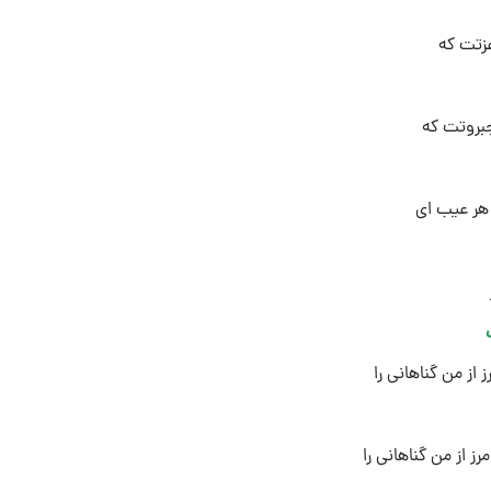
عزتت که
جبروتت که
 هر عیب اى
َ
 از من گناهانى را
رز از من گناهانى را