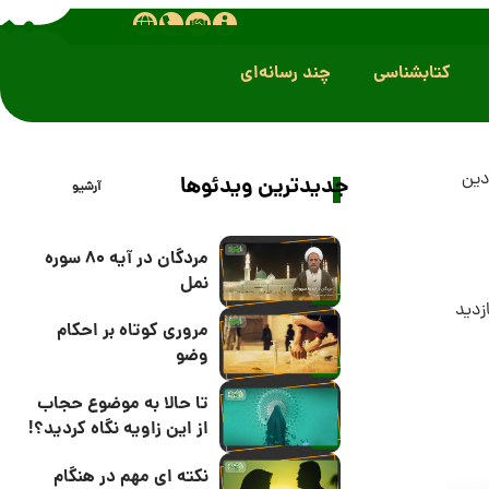
کتابشناسی
چند رسانه‌ای
دین
جدیدترین ویدئوها
آرشیو
مردگان در آیه 80 سوره
نمل
مروری کوتاه بر احکام
وضو
تا حالا به موضوع حجاب
از این زاویه نگاه کردید؟!
نکته ای مهم در هنگام