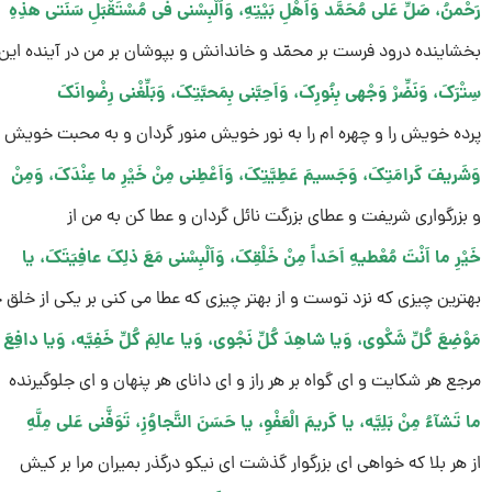
رَحْمنُ، صَلِّ عَلى مُحَمَّد وَاَهْلِ بَیْتِهِ، وَاَلْبِسْنى فى مُسْتَقْبَلِ سَنَتى هذِهِ
بخشاینده درود فرست بر محمّد و خاندانش و بپوشان بر من در آینده این
سِتْرَکَ، وَنَضِّرْ وَجْهى بِنُورِکَ، وَاَحِبَّنى بِمَحبَّتِکَ، وَبَلِّغْنى رِضْوانَکَ
پرده خویش را و چهره ام را به نور خویش منور گردان و به محبت خویش 
وَشَریفَ کَرامَتِکَ، وَجَسیمَ عَطِیَّتِکَ، وَاَعْطِنى مِنْ خَیْرِ ما عِنْدَکَ، وَمِنْ
و بزرگوارى شریفت و عطاى بزرگت نائل گردان و عطا کن به من از
خَیْرِ ما اَنْتَ مُعْطیهِ اَحَداً مِنْ خَلْقِکَ، وَاَلْبِسْنى مَعَ ذلِکَ عافِیَتَکَ، یا
بهترین چیزى که نزد توست و از بهتر چیزى که عطا مى کنى بر یکى از خلق 
مَوْضِعَ کُلِّ شَکْوى، وَیا شاهِدَ کُلِّ نَجْوى، وَیا عالِمَ کُلِّ خَفِیَّه، وَیا دافِعَ
مرجع هر شکایت و اى گواه بر هر راز و اى داناى هر پنهان و اى جلوگیرنده
ما تَشآءُ مِنْ بَلِیَّه، یا کَریمَ الْعَفْوِ، یا حَسَنَ التَّجاوُزِ، تَوَفَّنى عَلى مِلَّهِ
از هر بلا که خواهى اى بزرگوار گذشت اى نیکو درگذر بمیران مرا بر کیش