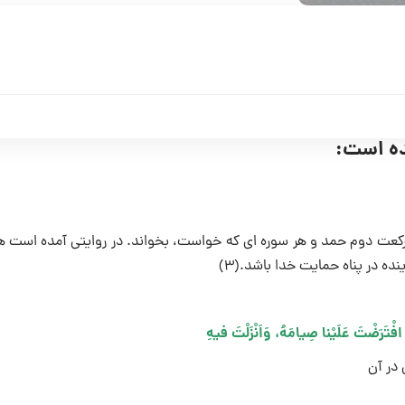
شده است:
و در رکعت دوم حمد و هر سوره اى که خواست، بخواند. در روایتى آمده است
نده در پناه حمایت خدا باشد.(۳)
 افْتَرَضْتَ عَلَیْنا صِیامَهُ، وَاَنْزَلْتَ فیهِ
 در آن