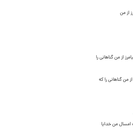
ز از من
امرز از من گناهانى را
ز من گناهانى را که
ه امسال من خدایا