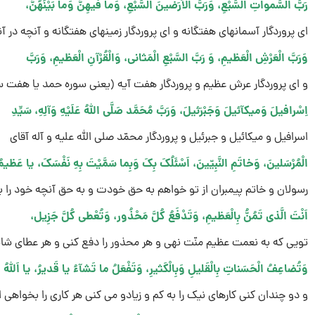
رَبَّ السَّمواتِ السَّبْعِ، وَرَبَّ الاَْرَضینَ السَّبْعِ، وَما فیهِنَّ وَما بَیْنَهُنَّ،
اى پروردگار آسمانهاى هفتگانه و اى پروردگار زمینهاى هفتگانه و آنچه در آ
وَرَبَّ الْعَرْشِ الْعَظیمِ، وَ رَبَّ السَّبْعِ الْمَثانى، وَالْقُرْآنِ الْعَظیمِ، وَرَبَّ
و اى پروردگار عرش عظیم و پروردگار هفت آیه (یعنى سوره حمد یا هفت سور
اِسْرافیلَ وَمیکآئیلَ وَجَبْرَئیلَ، وَرَبَّ مُحَمَّد صَلَّى اللهُ عَلَیْهِ وَآلِهِ، سَیِّدِ
اسرافیل و میکائیل و جبرئیل و پروردگار محمّد صلى الله علیه و آله آقاى
الْمُرْسَلینَ، وَخاتَمِ النَّبِیّینَ، اَسْئَلُکَ بِکَ وَبِما سَمَّیْتَ بِهِ نَفْسَکَ، یا عَظیمُ
رسولان و خاتم پیمبران از تو خواهم به حق خودت و به حق آنچه خود را بد
اَنْتَ الَّذى تَمُنُّ بِالْعَظیمِ، وَتَدْفَعُ کُلَّ مَحْذُور، وَتُعْطى کُلَّ جَزِیل،
تویى که به نعمت عظیم منّت نهى و هر محذور را دفع کنى و هر عطاى شایا
وَتُضاعِفُ الْحَسَناتِ بِالْقَلیلِ وَبِالْکَثیرِ، وَتَفْعَلُ ما تَشآءُ یا قَدیرُ، یا اَللهُ 
و دو چندان کنى کارهاى نیک را به کم و زیادو مى کنى هر کارى را بخواهى ا