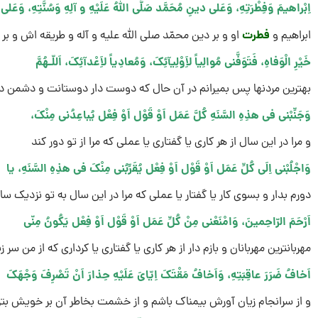
اِبْراهیمَ وَفِطْرَتِهِ، وَعَلى دینِ مُحَمَّد صَلَّى اللهُ عَلَیْهِ و آلِهِ وَسُنَّتِهِ، وَعَلى
فطرت
ابراهیم و
او و بر دین محمّد صلى الله علیه و آله و طریقه اش و بر
خَیْرِ الْوَفاهِ، فَتَوَفَّنى مُوالِیاً لاَِوْلِیآئِکَ، وَمُعادِیاً لاَِعْدآئِکَ، اَللّـهُمَّ
بهترین مردنها پس بمیرانم در آن حال که دوست دار دوستانت و دشمن د
وَجَنِّبْنى فى هذِهِ السَّنَهِ کُلَّ عَمَل اَوْ قَوْل اَوْ فِعْل یُباعِدُنى مِنْکَ،
و مرا در این سال از هر کارى یا گفتارى یا عملى که مرا از تو دور کند
وَاجْلُبْنى اِلَى کُلِّ عَمَل اَوْ قَوْل اَوْ فِعْل یُقَرِّبُنى مِنْکَ فى هذِهِ السَّنَهِ، یا
دورم بدار و بسوى کار یا گفتار یا عملى که مرا در این سال به تو نزدیک سا
اَرْحَمَ الرّاحِمینَ، وَامْنَعْنى مِنْ کُلِّ عَمَل اَوْ قَوْل اَوْ فِعْل یَکُونُ مِنّى
مهربانترین مهربانان و بازم دار از هر کارى یا گفتارى یا کردارى که از من سر ز
اَخافُ ضَرَرَ عاقِبَتِهِ، وَاَخافُ مَقْتَکَ اِیّاىَ عَلَیْهِ حِذارَ اَنْ تَصْرِفَ وَجْهَکَ
و از سرانجام زیان آورش بیمناک باشم و از خشمت بخاطر آن بر خویش بتر