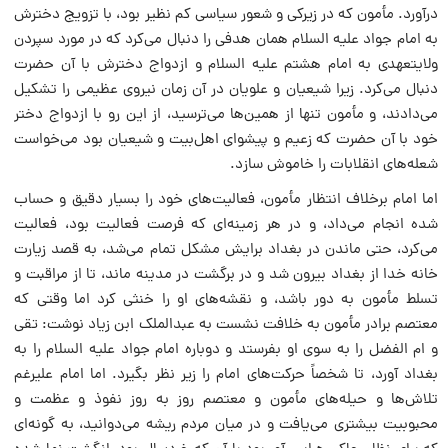
درآورد. مأمون که در زیرکى و شعور سیاسى کم نظیر بود، با تزویج دخترش
به امام جواد علیه السلام همان هدفى را دنبال مى‌کرد که در مورد سپردن
ولایتعهدى به امام هشتم علیه السلام و ازدواج دخترش با آن حضرت
دنبال مى‌کرد. زیرا شیعیان و علویان در آن زمان نیروى عظیمى را تشکیل
مى‌دادند، و مأمون تنها از همین‌ها مى‌ترسید، از این رو با ازدواج دختر
خود با آن حضرت که زعیم و پیشواى اهل‌بیت و شیعیان بود مى‌خواست
شعله‌هاى انقلابات را خاموش سازد.
اما امام برخلاف انتظار مأمون، فعالیت‌هاى خود را بسیار دقیق و حساب
شده انجام مى‌داد، و در هر زمینه‌اى که فرصت فعالیت بود، فعالیت
مى‌کرد، حتى ماندن در بغداد برایش مشکل تمام مى‌شد، به قصد زیارت
خانه خدا از بغداد بیرون شد و در برگشت در مدینه ماند، تا از مراقبت و
تسلط مأمون به دور باشد، و نقشه‌هاى او را خنثى کرد اما وقتى که
معتصم برادر مأمون به خلافت نشست به عبدالملک ابن زیاد نوشت: تقى
و ام الفضل را به سوى او بفرستد و دوباره امام جواد علیه السلام را به
بغداد آورد، تا شخصاً حرکت‌هاى امام را زیر نظر بگیرد. اما امام علیرغم
تلاش‌ها و حیله‌هاى مأمون و معتصم روز به روز نفوذ و عظمت و
محبوبیت بیشترى مى‌یافت و در میان مردم ریشه مى‌دوانید، به گونه‌اى