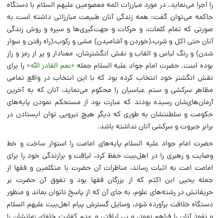
را اجرا مى‌نماید. در مورد مبارزات ائمه معصومین علیهم السلام با دستگاه
حاکمه مى‌توان گفت: همه زندگى آنان طبیعت مبارزاتى داشته است به
صورتى که تمام کلمات، و حرکات و جهت‌گیرى‌ها و سیره و روش زندگى
آنان حتى اکل و شرب،(خوردن و آشامیدن) مشى و رکوب،(راه رفتن و سوار
شدن) و رنگ لباس و القاب و نقش انگشترشان، معنادار و پر از رمز و راز
بوده است. حضرت امام جواد علیه السلام جمله
«نعم القادر الله»
را براى
نقش انگشتر خود انتخاب کرده بود که با این انتخاب در واقع تمامى
مظاهر سرکشى و ستم عباسیان را محکوم مى‌نماید، آنان که به آخرین
آرمان‌هاى‌شان رسیده بودند که عبارت بود از مستحکم نمودن پایه‌هاى
حکومت و سلطنتشان به طورى که دیگر هیچ نیرویى توان ایستادن در
برابر جبروت و سرکشى آنان نداشته باشد.
حضرت امام جواد علیه السلام پایه‌هاى امامت را استوار ساخت و خط
وصایت و رهبرى را در اهل‌بیت حفظ کرد، لیاقت و برازندگى خود را براى
امامت امت به اثبات رساند، مناظرات آن حضرت با متکلمین و فقها از
جمله یحیى ابن اکثم که از بزرگان فقها بود و تفوق آن حضرت بر
حریفانش در رشته‌هاى علوم، به جاى آن که از پاسخ ناتوان بماند و منظور
دستگاه خلافت برآورده شود، وسایل گسترش پیام اهل‌بیت علیهم السلام
و نفوذ آنان را فراهم نمود، و بى لیاقتى و عدم کفایت خلفاى زمانشان را