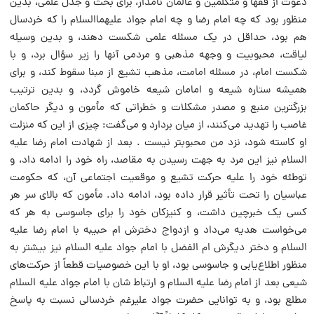
دعوت از فقها و متکلمین و عالمان نامدار، براى بحث و جدل علمى، بدین
منظور بود که چه امام رضا و چه امام جواد علیهماالسلام را که خردسال
هم بود، حداقل در یک مسئله علمى شکست دهند، و بدین وسیله
لیاقت، محبوبیت و وجهه مذهبى و مردمى آنها را زیر سؤال برد، و با
شکست امام، در مسئله امامت، مذهب تشیع از مبنا سقوط کند، و براى
همیشه ستاره شیعه و امامان شیعه خاموش گردد، و بدین ترتیب
بزرگترین منبع و مصدر مشکلات و خطراتى که مأمون و دیگر حاکمان
غاصب را تهدید مى‌کنند، از میان بردارد و مى‌گفت: چیزى از این که منزلت
او کاسته شود، نزد من محبوبتر نیست . بعد از شهادت امام رضا علیه
السلام نیز این مرد به جهت رسیدن به مقاصد، راه خود را ادامه داد، و
توطئه خود را علیه حرکت تشیع و موقعیت اجتماعى آن، که حکومت
عباسیان را تحت تأثیر قرار داده بود، ادامه داد. مأمون که بالاى سر هر
کسى یک خبرچین داشت، و کنیزکان خود را براى جاسوسى به هر که
مى‌خواست هدیه مى‌داد و ازدواج دخترش ام حبیبه با امام رضا علیه
السلام و دختر دیگرش ام الفضل با امام جواد علیه السلام نیز بیشتر به
منظور اطلاع‌یابى و جاسوسى بود، او با این خصوصیات قطعاً از حرکت‌هاى
شیعى بعد از امام رضا علیه السلام و ارتباط شان با امام جواد علیه السلام
مطلع بود، و به توانایى حضرت جواد علیرغم خردسالى نسبت به پاسخ