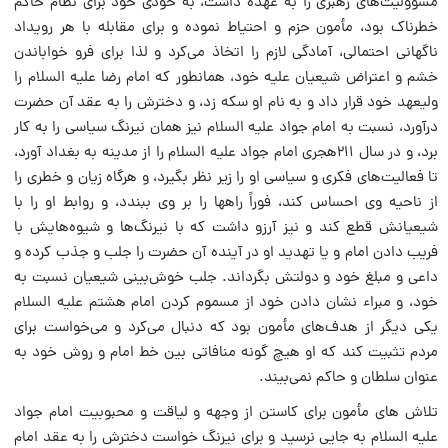
مسؤولیت‌هاى رهبرى را به عهده داشت، به خودى خود براى نظام حاکم
خطرناک بود، مأمون حزم و احتیاط نموده و براى مقابله با هر رویداد
ناگهانى احتمالى، آمادگى لازم را اتخاذ مى‌کرد و لذا براى فرو خواباندن
خشم و اعتراض شیعیان علیه خود، همانطور که امام رضا علیه السلام را
ولیعهد خود قرار داد و به نام او سکه زد، و دخترش را به عقد آن حضرت
درآورد، نسبت به امام جواد علیه السلام نیز همان نیرنگ سیاسى را به کار
برد، و در سال ۲۱۱هجرى امام جواد علیه السلام را از مدینه به بغداد آورد،
تا فعالیت‌هاى فکرى و سیاسى او را زیر نظر بگیرد، و هرگاه زیان و خطرى را
از ناحیه وى احساس کند، فوراً راهها را بر وى ببندد، و روابط او را با
شیعیانش قطع کند و نیز آرزو داشت که با نیرنگ‌ها و شیوه‌هایش با
فریب دادن امام و یا تهدید او در آینده آن حضرت را جلب و جذب کرده و
داعى و مبلغ خود و دولتش بگرداند. جلب خوش‌بینى شیعیان نسبت به
خود، و مبراء نشان دادن خود از مسموم کردن امام هشتم علیه السلام
یکى دیگر از هدف‌هاى مأمون بود که دنبال مى‌کرد و مى‌خواست براى
مردم تثبیت کند که او هیچ گونه منافاتى بین خط امام و روش خود به
عنوان سلطان و حاکم نمى‌بیند.
تلاش‌ هاى مأمون براى کاستن از وجهه و لیاقت و محبوبیت امام جواد
علیه السلام به جایى نرسید و براى نیرنگ خواست دخترش را به عقد امام