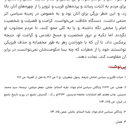
براى مردم به اثبات رساند و پرده‌هاى فریب و تزویر را از چهره‌هاى آنان بالا
زد، و این خطر بزرگى براى آنان بود و به خصوص در زمینه سیاسى اثر
حتمى داشت. دستگاه خلافت مى‌خواست، کرامت و فضیلت و شخصیت
امام را مخفى نگه داشته، و یا به کلى محو کنند، تا مردم مجذوب او
نگردند اما تکیه بر ترور شخصیت و مسخ تقدس و کرامت او، نتیجه
برعکس داد، تا آن که با خوراندن زهر به طور مخفیانه و حذف فیزیکى
توانستند خود را از خطرات که چه بسا حکومت‌شان نمى‌توانست در برابر
آن مقاومت کند، نجات دهند.
پى‌نوشت‌:
۱. حیات فکری و سیاسی امامان شیعه، رسول جعفریان، ج ۲ ص ۲۱۲ به نقل از الغیبه: ص ۲۱۲
۲. همان، ص ۱۳۳/ زندگانى سیاسى امام جواد علیه السلام: عاملى، جعفر مرتضى، ترجمه: سید محمد
حسینى، چاپ هفتم، قم انتشارات جامعه مدرسین، ۱۳۷۳و ر.ک : گسترش تشیع در رى و تاریخ تشیع
در ایران: ص ۱۲۵ـ ۱۲۴
۳. زندگانى سیاسى امام جواد علیه السلام، عاملى، صص ۷۵ـ ۷۴ .
۴. همان .