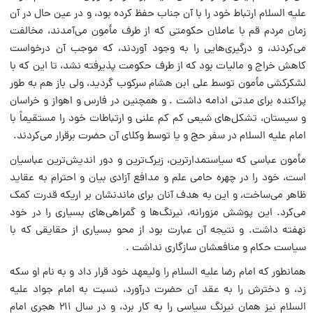
علیه السلام ارتباط خود را با آن جناب حفظ کرده بود، و در عین حال در آن
زمان مردم قم با عاملان حکومتى که از طرف مأمون مى‌آمدند، مخالفت
مى‌کردند، و درگیرى‌هایى را به وجود آوردند، که موجب آن درخواست
کاهش خراج و مالیات بود که از طرف حکومت پذیرفته نشد، تا این که با
لشکرکشى مأمون توسط على ابن هشام سرکوب گردید، ولى باز هم به طور
پراکنده براى مدتى ادامه داشت . و همچنین در فارس و اهواز و خراسان
و سیستان، تشکل‌هاى شیعى کم کم علنى و ارتباطات خود را مستقیماً با
امام علیه السلام در سفر حج و یا توسط وکلاى آن حضرت برقرار مى‌کردند.
مأمون عباسى که سیاستمدارترین، زیرک‌ترین و دور اندیش‌ترین عباسیان
است، خود را در چهره حامى علم و مدافع آزادى بیان و احترام به عقاید
ظاهر مى‌ساخت، و این به هدف آنان براى ماندنشان بر اریکه قدرت کمک
مى‌کرد. این پوشش مزورانه، نیرنگ‌ها و گمراهى‌هاى بسیارى را در خود
نهفته داشت. و نتیجه آن عبارت بود از محو بسیارى از حقایقى که با
سیاست حکام و منافعشان سازگارى نداشت .
همانطور که امام رضا علیه السلام را ولیعهد خود قرار داد و به نام او سکه
زد، و دخترش را به عقد آن حضرت درآورد، نسبت به امام جواد علیه
السلام نیز همان نیرنگ سیاسى را به کار برد، و در سال ۲۱۱ هجرى امام