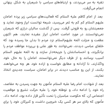
تقیه به سر مى‌بردند، و ارتباط‌هاى سیاسى با شیعیان به شکل پنهانى
انجام مى‌گرفت.
بعد از امام کاظم علیه السلام که فعالیت‌هاى سیاسى زیر پرده امامان
علیهم السلام کم کم به ثمر مى‌رسید، شیعه توانست ابراز وجود نماید و
جمعیتشان رو به فزونى گرفت. پس از گذشت سالیان درازى که شیعیان
نمى‌توانستند در مورد امامت امامان ابراز عقیده نمایند، هم اکنون
عظمت و منزلت ائمه علیهم‌السلام نزد مردم تا بدان جا رسیده بود که
خلفاى عباسى دیدند، نمى‌توانند به طور علنى و بى‌پرده عواطف مردم را
برانگیزند، و احساساتشان را جریحه‌دار سازند و به ائمه علیهم السلام
آسیب برسانند و از طرف دیگر نمى‌توانستند امامان را به حال خود
واگذارند، تا آزادانه و مطابق خواست و اراده خود هر چه مى‌خواهند
بکنند، از این رو مناسب دیدند در برابر امامان، سیاست جدیدى اتخاذ
نمایند.
بعد از شهادت امام رضا علیه السلام مأمون به جهت رسیدن به مقاصد،
راه خود را ادامه داد، و توطئه خود را علیه حرکت تشیع و موقعیت
اجتماعى آن، که حکومت عباسیان را تحت تأثیر قرار داده بود، ادامه داد.
مأمون که بالاى سر هر کسى یک خبرچین داشت، و کنیزکان خود را براى