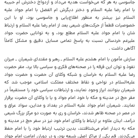
جاسوسى به هر که مى‌خواست هدیه مى‌داد و ازدواج دخترش ام حبیبه
با امام رضا علیه السلام و دختر دیگرش ام الفضل با امام جواد علیه
السلام نیز بیشتر به منظور اطلاع‌یابى و جاسوسى بود، او با این
خصوصیات قطعاً از حرکت‌هاى شیعى بعد از امام رضا علیه السلام و ارتباط
شان با امام جواد علیه السلام مطلع بود، و به توانایى حضرت جواد
علیرغم خردسالى نسبت به پاسخ تمامى مسایل دقیق و مشکل کاملاً
آگاهى داشت .
سازش مأمون با امام هشتم علیه السلام ـ رهبر و مقتداى شیعیان ـ میزان
نفوذ و توان این فرقه را در صحنه‌هاى فکرى و سیاسى بالا برد، مقر حضرت
رضا علیه السلام به خراسان و شبکه وکلاى آن حضرت و حضرت جواد
علیه‌السلام در نواحى و نقاط مختلف مملکت اسلامى، موجب شد که
شیعیان بتوانند ابراز وجود نمایند، و ارتباطات سیاسى خود را مستقیماً در
مقر حج در مدینه و مکه با خود امام جواد و یا با وکلاى آن حضرت برقرار
نمایند. شیعیان امام جواد علیه السلام در بغداد و مداین، سواد عراق و
در مصر در صحنه ظاهر شدند، خراسان و رى به صورت دو مرکز بزرگ شیعى
درآمد، اینان علاوه بر ارتباط با وکلاى امام خود نیز در سفر حج در مدینه و
مکه به دیدار امام مى‌شتافتند، بدین ترتیب ارتباط خود را با امام حفظ
مى‌کردند. قم یکى از مراکز اصلى شیعه بود، و در دوران امامت امام جواد