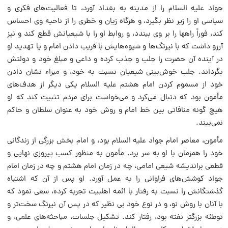
جواد علیه السلام را از مدینه به بغداد آورد، تا فعالیت‌هاى فکرى و
سیاسى او را زیر نظر بگیرد، و هرگاه زیان و خطرى را از ناحیه وى احساس
کند، فوراً راهها را بر وى ببندد، و روابط او را با شیعیانش قطع کند و نیز
آرزو داشت که با نیرنگ‌ها و شیوه‌هایش با فریب دادن امام و یا تهدید او
در آینده آن حضرت را جلب و جذب کرده و داعى و مبلغ خود و دولتش
بگرداند. جلب خوش‌بینى شیعیان نسبت به خود، و مبراء نشان دادن
خود از مسموم کردن امام هشتم علیه السلام یکى دیگر از هدف‌هاى
مأمون بود که دنبال مى‌کرد و مى‌خواست براى مردم تثبیت کند که او
هیچ گونه منافاتى بین خط امام و روش خود به عنوان سلطان و حاکم
نمى‌بیند.
مأمون، معاصر امام جواد علیه السلام بود، و امام بخش بزرگى از زندگانى
خود را همزمان با او به سر برد. مأمون به منظور کسب پیروزى نهایى و
قطعى براندیشه شیعى امامى، چه در زمان امام هشتم و چه در زمان امام
جواد کوشش‌هاى فراوانى را به عمل آورد. او پس از آن که اشتباه
گذشتگانش را نسبت به رفتار با ائمه اهلبیت تجربه کرده، سعى نمود که
با آنان با روش نو، و در نوع خود بى نظیر که در پس آن نیرنگ سخت‌تر و
توطئه بزرگتر نفته بود، رفتار کند. تشکیل جلسات، مباحثه‌هاى علمى، و