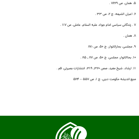
۵. همان، ص ۷۶۶۹ .
۶. اعیان الشیعه، ج ۲، ص ۳۳ .
۷ . زندگانى سیاسى امام جواد علیه السلام، عاملى، ص ۱۱۷ .
۸. همان .
۹. مجلسى، بحارالانوار، ج ۵۰، ص ۸۲٫
۱۰. بحاالانوار، مجلسى، ج ۵۰، ص ۸۷ ـ ۸۵ .
۱۱. ارشاد، شیخ مفید، صص ۳۲۰ـ ۳۱۹، انتشارات بصیرتى، قم .
منبع:اندیشه حکومت دینى، ج ۱، ص ۵۵۷ – ۵۶۴