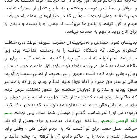
که براى نظام حاکم هراس آور بود با آن که خردسال بود، انگشت نما شده
و موافق و مخالف و دوست و دشمن به علم و فضل او معترف شدند،
مردم شیفته جمال او بودند، وقتى که در خیابان‌هاى بغداد راه مى‌رفت،
مردم بر فراز تپه‌ها و بلندى‌ها مى‌رفتند تا جمال او را ببینند و دیدن او
براى آنان رویداد مهم به حساب مى‌آمد.
بدینسان نفوذ اجتماعى و محبوبیت آن حضرت، علیرغم توطئه‌هاى خلافت
گسترده مى‌شد، که دستگاه خلافت را به وحشت انداخته بود، زیرا
مى‌دیدند امام توانسته است آن چه را که به عقیده حکومت براى او
نقطه ضعف به شمار مى‌رفت، نقطه قوت خود قرار داده و حتى در میان
رجال دولتى نفوذ کرده است . مردى از بنى حنیفه از اهالى سیستان گوید:
سالى در سفر حج همراه با امام جواد علیه السلام بودم، روزى که با هم سر
سفره بودیم و عده‌اى از درباریان معتصم نیز حضور داشتند، عرض کردم
که حاکم ما مردى است که دوستدار شما اهل‌بیت است، و در دیوان او
براى من مالیاتى مقرر شده است به او نامه بنویسید که به من نیکى کند،
فرمود: من او را نمى‌شناسم، گفتم از دوستان شما است. پس نوشت
بسم
الله الرحمن الرحیم،
رساننده این نامه، مذهب و مرام جمیل از تو یاد
مى‌کند، عمل مفید براى تو آنست که به مردم نیکى کنى . وقتى وارد
سیستان شدم و نامه را به حاکم دادم، آن را گرفته به چشم مالید و