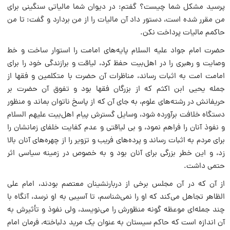
پرسید مشکل شما چیست؟ گفتم: در دیوان شما مالیاتى سنگینى براى
من مقرر شده است، دستور داد آن مالیات را از من بردارد و گفت: تا من
حاکمم مالیات پرداخت نکن.
حضرت امام جواد علیه السلام پایه‌هاى امامت را استوار ساخت و خط
وصایت و رهبرى را در اهل‌بیت حفظ کرد، لیاقت و برازندگى خود را براى
امامت امت به اثبات رساند، مناظرات آن حضرت با متکلمین و فقها از
جمله یحیى ابن اکثم که از بزرگان فقها بود و تفوق آن حضرت بر
حریفانش در رشته‌هاى علوم، به جاى آن که از پاسخ ناتوان بماند و منظور
دستگاه خلافت برآورده شود، وسایل گسترش پیام اهل‌بیت علیهم السلام
و نفوذ آنان را فراهم نمود، و بى لیاقتى و عدم کفایت خلفاى زمانشان را
براى مردم به اثبات رساند و پرده‌هاى فریب و تزویر را از چهره‌هاى آنان بالا
زد، و این خطر بزرگى براى آنان بود و به خصوص در زمینه سیاسى اثر
حتمى داشت.
از آن که در آن مجلس برخى از دربارنشینان معتصم بودند، امام على
الظاهر تجاهل مى‌کند که او را نمى‌شناسم، تا آسیبى به او نرسد، آنگاه با
چند جمله‌اى موعظه گونه منظورش را مى‌نویسد، ولى نفوذ و تأثیرش به
آن اندازه است که حاکم سیستان به عنوان یک مرید دلباخته، فرمان امام