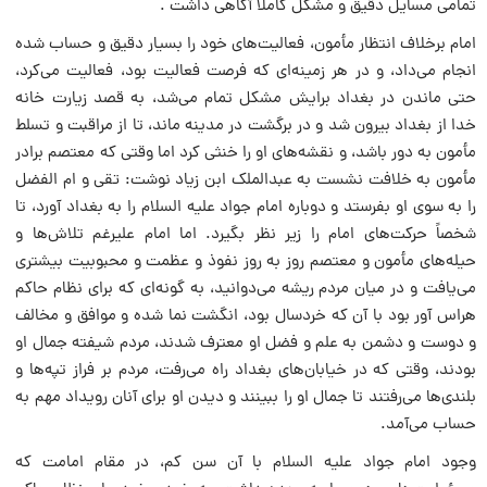
تمامى مسایل دقیق و مشکل کاملاً آگاهى داشت .
امام برخلاف انتظار مأمون، فعالیت‌هاى خود را بسیار دقیق و حساب شده
انجام مى‌داد، و در هر زمینه‌اى که فرصت فعالیت بود، فعالیت مى‌کرد،
حتى ماندن در بغداد برایش مشکل تمام مى‌شد، به قصد زیارت خانه
خدا از بغداد بیرون شد و در برگشت در مدینه ماند، تا از مراقبت و تسلط
مأمون به دور باشد، و نقشه‌هاى او را خنثى کرد اما وقتى که معتصم برادر
مأمون به خلافت نشست به عبدالملک ابن زیاد نوشت: تقى و ام الفضل
را به سوى او بفرستد و دوباره امام جواد علیه السلام را به بغداد آورد، تا
شخصاً حرکت‌هاى امام را زیر نظر بگیرد. اما امام علیرغم تلاش‌ها و
حیله‌هاى مأمون و معتصم روز به روز نفوذ و عظمت و محبوبیت بیشترى
مى‌یافت و در میان مردم ریشه مى‌دوانید، به گونه‌اى که براى نظام حاکم
هراس آور بود با آن که خردسال بود، انگشت نما شده و موافق و مخالف
و دوست و دشمن به علم و فضل او معترف شدند، مردم شیفته جمال او
بودند، وقتى که در خیابان‌هاى بغداد راه مى‌رفت، مردم بر فراز تپه‌ها و
بلندى‌ها مى‌رفتند تا جمال او را ببینند و دیدن او براى آنان رویداد مهم به
حساب مى‌آمد.
وجود امام جواد علیه السلام با آن سن کم، در مقام امامت که