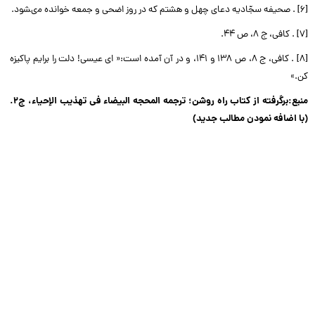
[6] . صحیفه سجّادیه دعاى چهل و هشتم که در روز اضحى و جمعه خوانده مى‏شود.
[7] . کافى، ج ۸، ص ۴۴.
[8] . کافى، ج ۸، ص ۱۳۸ و ۱۴۱، و در آن آمده است:« اى عیسى! دلت را برایم پاکیزه
کن.»
منبع:برگرفته از کتاب راه روشن؛ ترجمه المحجه البیضاء فى تهذیب الإحیاء، ج‏۲.
(با اضافه نمودن مطالب جدید)