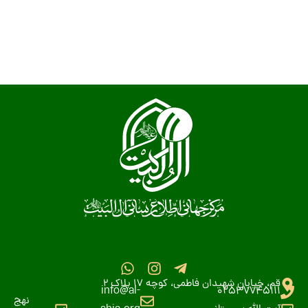
قم، خیابان شهیدان فاطمی، کوچه 17 پلاک 2
info@al-
02537745111
نهج