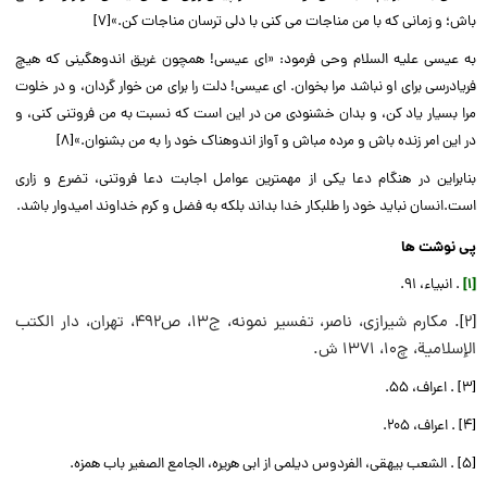
باش؛ و زمانى که با من مناجات مى‏ کنى با دلى ترسان مناجات کن.»[7]
به عیسى علیه السلام وحى فرمود: «اى عیسى! همچون غریق اندوهگینى که هیچ
فریادرسى براى او نباشد مرا بخوان. اى عیسى! دلت را براى من خوار گردان، و در خلوت
مرا بسیار یاد کن، و بدان خشنودى من در این است که نسبت به من فروتنى کنى، و
در این امر زنده باش و مرده مباش و آواز اندوهناک خود را به من بشنوان.»[8]
بنابراین در هنگام دعا یکی از مهمترین عوامل اجابت دعا فروتنی، تضرع و زاری
است.انسان نباید خود را طلبکار خدا بداند بلکه به فضل و کرم خداوند امیدوار باشد.
پی نوشت ها
[۱]
. انبیاء، ۹۱.
[2]. مكارم شيرازى، ناصر، تفسير نمونه، ج13، ص492، تهران، دار الكتب
الإسلامية، چ10، 1371 ش.
[3] . اعراف، ۵۵.
[4] . اعراف، ۲۰۵.
[5] . الشعب بیهقى، الفردوس دیلمى از ابى هریره، الجامع الصغیر باب همزه.