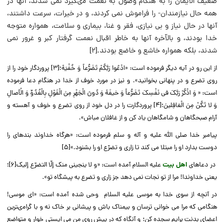
ضعيف الايمان را به هنگام وصول به نعمت مى‏گيرد نمى‏ شدند، آنها در
همه حال نيازمندان- را فراموش نمى‏ كردند، و در خيرات، سرعت داشتند،
آنها در حال نياز و بى‏ نيازى، فقر و غنا، بيمارى و سلامت، همواره متوجه
خدا بودند، و بالآخره آنها به خاطر اقبال نعمت گرفتار كبر و غرور نمى
‏شدند، بلكه همواره خاشع و خاضع بودند.[2]
از این رو در آیه دیگر فرموده است: «ادْعُوا رَبَّکُمْ تَضَرُّعاً وَ خُفْیَهً؛[3] پروردگار خود را از
روى تضرع و در پنهانى بخوانید». و نیز در مورد خوف از خدا در هنگام دعا فرموده
است: « وَ اذْکُرْ رَبَّکَ فی‏ نَفْسِکَ تَضَرُّعاً وَ خیفَهً وَ دُونَ الْجَهْرِ مِنَ الْقَوْلِ بِالْغُدُوِّ وَ الْآصالِ
وَ لا تَکُنْ مِنَ الْغافِلینَ؛[4] پروردگارت را در دل خود از روى تضرع و خوف و آهسته و
آرام صبحگاهان و شامگاهان یاد کن و از غافلان مباش».
پیامبر خدا صلی الله علیه و آله و سلم فرموده است: «هرگاه خداوند بنده‏اى را
دوست بدارد او را مبتلا مى‏ کند تا زارى و تضرّع او را بشنود.»[5]
در دعاهاى
اهل بیت
علیه السلام آمده است: «و لا ینجینی منک إلّا التضرّع إلیک‏[6]؛
یعنى خداوندا! مرا از تو نجات نمى‏ دهد جز زارى و تضرع به پیشگاه تو».
در آنچه از سوى خدا به موسى علیه السلام وحى شده آمده است: «اى موسى!
هنگامى که مرا مى‏ خوانى ترسان و بیمناک باش و پیشانى بر خاک نه و با گرامى‏ترین
اعضاى بدنت برایم سجده کن؛ و آنگاه که در پیش روى من مى ‏ایستى خوار و متواضع