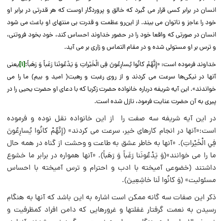
انسان در برابر کسی قرار می گیرد که خالق و پروردگار اوست که هر قدرتی در برابر او
خود را عاجز و ناتوان می بیند. از این‌رو عظمت و قدرت بی منتهای او باعث می شود
انسان در صورتی که واقعا خود را در حضور خداوند احساس کند، خود بخود فروتنی،
و ترس بر او مستولی شده و در مقام التماس و زاری بر می آید.
خداوند فرموده است: «إِنَّهُمْ کانُوا یُسارِعُونَ فِی الْخَیْراتِ وَ یَدْعُونَنا رَغَباً وَ رَهَباً؛
[۱]
یعنی
آنها در نیکی‌ها سرعت مى ‏کردند و از روى رغبت و رهبت( امید و بیم) ما را مى‏
خواندند». این آیه شریفه درباره خانواده حضرت زکریا که با دعای او حضرت یحیی را در
پیری به آن حضرت عنایت فرمود، نازل شده است.
در این آیه شریفه سه صفت را از این خانواده نقل نوده و فرموده
است:«آنها در انجام كارهاى خير، سرعت مى‏ كردند» (إِنَّهُمْ كانُوا يُسارِعُونَ
فِي الْخَيْراتِ‏). «آنها به خاطر عشق به طاعت و وحشت از گناه در همه حال
ما را مى‏ خوانند»(وَ يَدْعُونَنا رَغَباً وَ رَهَباً). «آنها همواره در برابر ما خشوع
داشتند (خضوعى آميخته با ادب و احترام و ترس آميخته با احساس
مسئوليت» (وَ كانُوا لَنا خاشِعِينَ‏).
ذكر اين صفات سه ‏گانه ممكن است اشاره به اين باشد كه آنها به هنگام
رسيدن به نعمت گرفتار غفلتها و غرورهايى كه دامن افراد كم‏ظرفيت و