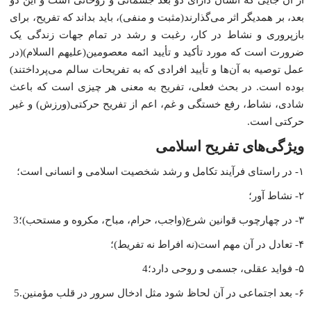
بعد، بر همدیگر اثر مى‌گذارند(مثبت و منفى)، باید بداند که تفریح، براى
بازپرورى و نشاط در کار، رغبت و رشد در تمام جهات زندگى یک
ضرورت است که مورد تأکید و تأیید ائمه معصومین(علیهم السلام)(در
عمل توصیه به آن‌ها و تأیید افرادى که به تفریحات سالم مى‌پرداختند)
بوده است. در بحث فعلى، تفریح به معنى هر چیزى است که باعث
شادى، نشاط، رفع خستگى و غم، اعم از تفریح حرکتى(ورزش) و غیر
حرکتى است.
ویژگى‌هاى تفریح اسلامى
۱- در راستاى فرآیند تکامل و رشد شخصیت اسلامى و انسانى است؛
۲- نشاط‌‌ آور؛
۳- در چهارچوب قوانین شرع(واجب، حرام، مباح، مکروه و مستحب)؛3
۴- تعادل در آن مهم است(نه افراط نه تفریط)؛
۵- فواید عقلى، جسمى و روحى دارد؛4
۶- بعد اجتماعى در آن لحاظ شود مثل ادخال سرور در قلب مؤمنین.5