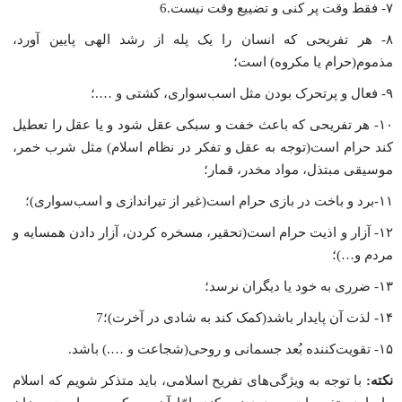
۷- فقط وقت پر کنى و تضییع وقت نیست.6
۸- هر تفریحى که انسان را یک پله از رشد الهى پایین آورد،
مذموم(حرام یا مکروه) است؛
۹- فعال و پرتحرک بودن مثل اسب‌سوارى، کشتى و ….؛
۱۰- هر تفریحى که باعث خفت و سبکى عقل شود و یا عقل را تعطیل
کند حرام است(توجه به عقل و تفکر در نظام اسلام) مثل شرب خمر،
موسیقى مبتذل، مواد مخدر، قمار؛
۱۱-برد و باخت در بازى حرام است(غیر از تیراندازى و اسب‌سوارى)؛
۱۲- آزار و اذیت حرام است(تحقیر، مسخره کردن، آزار دادن همسایه و
مردم و…)؛
۱۳- ضررى به خود یا دیگران نرسد؛
۱۴- لذت آن پایدار باشد(کمک کند به شادى در آخرت)؛7
۱۵- تقویت‌کننده بُعد جسمانى و روحى(شجاعت و ….) باشد.
نکته:
با توجه به ویژگى‌هاى تفریح اسلامى، باید متذکر شویم که اسلام