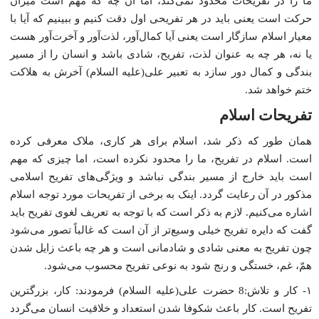
ما را در تفریحات محدود نمى‌کند، امّا آن چه که مهم است میزان
حرکت است یعنى باید در هر تفریحى اول دقت کنیم و ببینیم که آیا با
معیار اسلام سازگار است یعنى آیا کمال‌آور، لذت‌آور و آخرت‌آور هست
یا نه، هر چه به عنوان لذت، تفریح، شادى باشد و انسان را از مسیر
بندگى و کمال دور سازد به تعبیر على(علیه السلام) آخرش به هلاکت
ختم خواهد شد.
تفریحات اسلام
همان طور که ذکر شد، اسلام براى هر کارى، ملاک معرفى کرده
است. اسلام در تفریح، ما را محدود نکرده است، اما چیزى که مهم
است باید خارج از مسیر بندگى نباشد و ویژگى‌هاى تفریح اسلامى
مذکور در آن رعایت گردد. اینک به برخى از تفریحات مورد توجه اسلام
اشاره مى‌کنیم. لازم به ذکر است که با توجه به تعریف لغوى تفریح باید
گفت که دایره تفریح خیلى وسیع‌تر از آن است که غالباً تصور مى‌شود
چون تفریح به معنى شادى و شادمانى است و هر چه باعث زایل شدن
همّ، غم، خستگى و رنج شود به نوعى تفریح محسوب مى‌شود.
۱- کار و تلاش:8 حضرت على(علیه السلام) فرمودند: کار، بزرگترین
تفریح است. کار باعث شکوفا شدن استعداد و خلاقیت انسان مى‌گردد