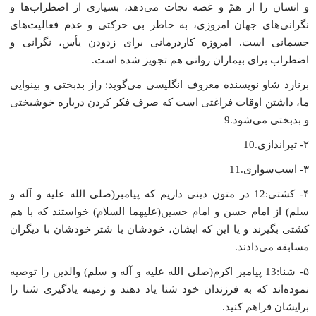
و انسان را از همّ و غصه نجات مى‌دهد، بسیارى از اضطراب‌ها و
نگرانى‌هاى جهان امروزى، به خاطر بى حرکتى و عدم فعالیت‌هاى
جسمانى است. امروزه کاردرمانى براى زدودن یأس، نگرانى و
اضطراب براى بیماران روانى هم تجویز شده است.
برنارد شاو نویسنده معروف انگلیسى مى‌گوید: راز بدبختى و بینوایى
ما، داشتن اوقات فراغتى است که صرف فکر کردن درباره خوشبختى
و بدبختى مى‌شود.9
۲- تیراندازى.10
۳- اسب‌سوارى.11
۴- کشتى:12 در متون دینى داریم که پیامبر(صلى الله علیه و آله و
سلم) از امام حسن و امام حسین(علیهما السلام) خواستند که با هم
کشتى بگیرند و یا این که ایشان، خودشان با شتر خودشان با دیگران
مسابقه مى‌دادند.
۵- شنا:13 پیامبر اکرم(صلى الله علیه و آله و سلم) والدین را توصیه
نموده‌اند که به فرزندان خود شنا یاد دهند و زمینه یادگیرى شنا را
برایشان فراهم کنید.