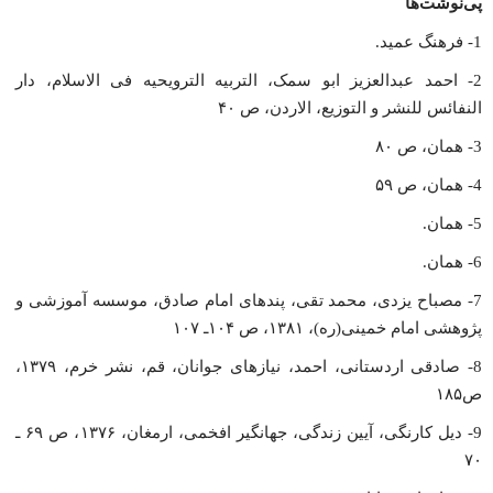
پی‌نوشت‌ها
1- فرهنگ عمید.
2- احمد عبدالعزیز ابو سمک، التربیه الترویحیه فى الاسلام، دار
النفائس للنشر و التوزیع، الاردن، ص ۴۰
3- همان، ص ۸۰
4- همان، ص ۵۹
5- همان.
6- همان.
7- مصباح یزدى، محمد تقى، پندهاى امام صادق، موسسه آموزشى و
پژوهشى امام خمینى(ره)، ۱۳۸۱، ص ۱۰۴ـ ۱۰۷
8- صادقى اردستانى، احمد، نیازهاى جوانان، قم، نشر خرم، ۱۳۷۹،
ص۱۸۵
9- دیل کارنگى، آیین زندگى، جهانگیر افخمى، ارمغان، ۱۳۷۶، ص ۶۹ ـ
۷۰