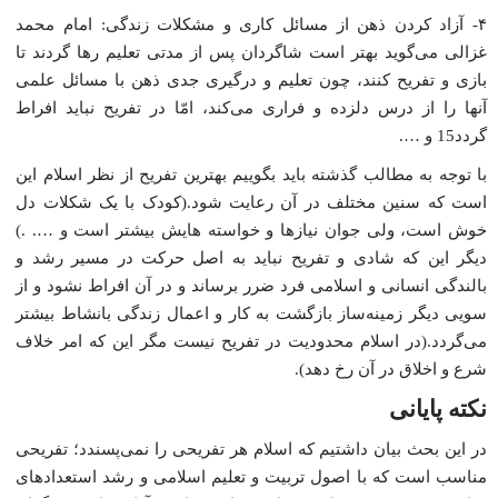
۴- آزاد کردن ذهن از مسائل کارى و مشکلات زندگى: امام محمد
غزالى مى‌گوید بهتر است شاگردان پس از مدتى تعلیم رها گردند تا
بازى و تفریح کنند، چون تعلیم و درگیرى جدى ذهن با مسائل علمى
آنها را از درس دلزده و فرارى مى‌کند، امّا در تفریح نباید افراط
گردد15 و ….
با توجه به مطالب گذشته باید بگوییم بهترین تفریح از نظر اسلام این
است که سنین مختلف در آن رعایت شود.(کودک با یک شکلات دل
خوش است، ولى جوان نیازها و خواسته هایش بیشتر است و …. .)
دیگر این که شادى و تفریح نباید به اصل حرکت در مسیر رشد و
بالندگى انسانى و اسلامى فرد ضرر برساند و در آن افراط نشود و از
سویى دیگر زمینه‌ساز بازگشت به کار و اعمال زندگى بانشاط بیشتر
مى‌گردد.(در اسلام محدودیت در تفریح نیست مگر این که امر خلاف
شرع و اخلاق در آن رخ دهد).
نکته پایانى
در این بحث بیان داشتیم که اسلام هر تفریحى را نمى‌پسندد؛ تفریحى
مناسب است که با اصول تربیت و تعلیم اسلامى و رشد استعدادهاى