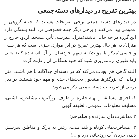
بهترین تفریح در دیدارهاى دسته‌جمعى
در دیدارهاى دسته جمعى برخى تفریحات هستند که جنبه گروهى و
عمومى پیدا مى‌کنند و برخى دیگر جنبه خصوصى تر. البته بستگى دارد
این گروه در چه جایى باشند(منزل، مدرسه، تأتر، مسجد، اردو، خارج از
منزل). به هر حال بهترین تفریح در این موارد، چیزى است که هر سنى
و جنسى(مذکر یا مؤنث) به سهم خودشان از آن استفاده کنند یعنى
باید طورى برنامه‌ریزى شود که جنبه همگانى آن رعایت گردد.
البته گاهى هم ایجاب مى‌کند که هر دسته‌اى جداگانه با هم باشند، مثل
زمانى که بزرگترها مشغول بحث‌هاى جدى و مهم خود هستند. در ذیل
برخى از تفریحات دسته جمعى ذکر مى‌شود:
۱- اجراى مسابقه و تهیه جایزه از طرف بزرگترها، مشاعره، کشتى،
مسابقه معلومات عمومى، لطیفه گویى؛
۲-معاشرت‌هاى سازنده و صله‌رحم؛
۳- مسافرت‌هاى کوتاه و بلند مدت، رفتن به پارک و مناطق سرسبز،
دیدن جریان آب رودخانه، دریا و …؛