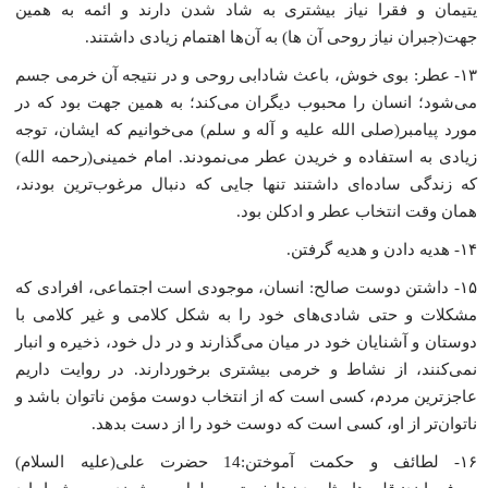
یتیمان و فقرا نیاز بیشترى به شاد شدن دارند و ائمه به همین
جهت(جبران نیاز روحى آن ها) به آن‌ها اهتمام زیادى داشتند.
۱۳- عطر: بوى خوش، باعث شادابى روحى و در نتیجه آن خرمى جسم
مى‌شود؛ انسان را محبوب دیگران مى‌کند؛ به همین جهت بود که در
مورد پیامبر(صلى الله علیه و آله و سلم) مى‌خوانیم که ایشان، توجه
زیادى به استفاده و خریدن عطر مى‌نمودند. امام خمینى(رحمه الله)
که زندگى ساده‌اى داشتند تنها جایى که دنبال مرغوب‌ترین بودند،
همان وقت انتخاب عطر و ادکلن بود.
۱۴- هدیه دادن و هدیه گرفتن.
۱۵- داشتن دوست صالح: انسان، موجودى است اجتماعى، افرادى که
مشکلات و حتى شادى‌هاى خود را به شکل کلامى و غیر کلامى با
دوستان و آشنایان خود در میان مى‌گذارند و در دل خود، ذخیره و انبار
نمى‌کنند، از نشاط و خرمى بیشترى برخوردارند. در روایت داریم
عاجزترین مردم، کسى است که از انتخاب دوست مؤمن ناتوان باشد و
ناتوان‌تر از او، کسى است که دوست خود را از دست بدهد.
۱۶- لطائف و حکمت آموختن:14 حضرت على(علیه السلام)