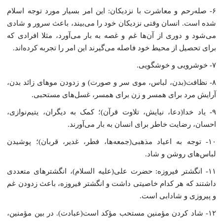
۶- صله‌رحم و معاشرت با نزدیکان: این امر بسیار مورد توجه اسلام
شده است. انسان وقتى نزدیکان خود را مى‌بیند، باعث سرور و شادى
مى‌شود و دورى از آن‌ها غم و غصه به بار مى‌آورد، مثلا افرادى که
براى تحصیل از محیط خود فاصله مى‌گیرند این امر را تجربه کرده‌اند.
۷- خوشرویى و خوشگویى.
۸- نظافت(بدن، لباس، موى سر و صورت) و زدودن موهاى زائد بدن،
آرایش مرد براى همسر و زن براى همسر، غسل‌هاى مستحبى.
۹- یاد خدا(دعا، نیایش، تلاوت قرآن)؛ کمک به دیگران، یتیم‌نوازى،
احسان، رضایت خاطر براى انسان به بار مى‌آورند.
۱۰- توجه به اعیاد مذهبى(جمعه‌ها، فطر، غدیر، قربان)؛ پوشیدن
لباس‌هاى روشن و شاد.
۱۱- انگشتر فیروزه: حضرت على(علیه السلام)، انگشترهاى متعددى
داشتند که هر کدام خاصیتى داشت و انگشتر فیروزه، باعث زدودن غم
و پیروزى و شادابى است.
۱۲- شاد کردن مؤمنین مستحب مؤکد است(عبادت). در بین مؤمنین،