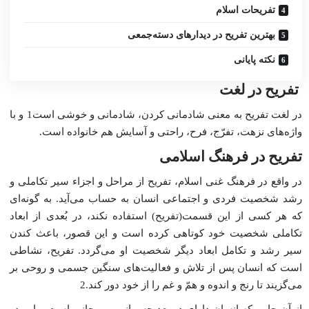
تفریحات اسلام
بهترین تفریح در دیدارهاى دسته‌جمعى
نکته پایانى
تفریح در لغت
در لغت تفریح به معنى شادمانى کردن، شادمانى و خوشى است1 و با
واژه‌هاى نزهت، تفرّج، فرح، راحتى و آسایش هم خانواده است.
تفریح در فرهنگ اسلامى
در واقع در فرهنگ غنى اسلام، تفریح از مراحل و اجزاء سیر تکاملى و
رشد شخصیت فردى و اجتماعى انسان به حساب مى‌آید. به گونه‌اى
که هر کسى از این قسمت(تفریح) استفاده نکند، در بُعدى از ابعاد
تکاملى شخصیت خود کوتاهى کرده است و این قصور، باعث کندن
سیر رشد و تکامل ابعاد دیگر شخصیت او مى‌گردد. تفریح، نشاطى
است که انسان پس از تلاش و فعالیت‌هاى سنگین جسمى و روحى بر
مى‌گزیند تا رنج و اندوه و همّ و غم را از خود دور کند.2
از آن جایى که انسان داراى دو بعد جسمانى و روحانى است و این دو