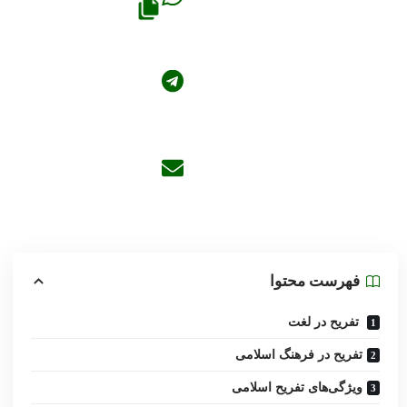
فهرست محتوا
تفریح در لغت
تفریح در فرهنگ اسلامى
ویژگى‌هاى تفریح اسلامى