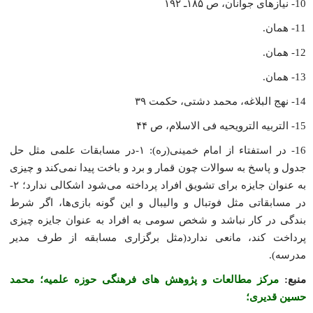
10- نیازهاى جوانان، ص ۱۸۵ـ ۱۹۲
11- همان.
12- همان.
13- همان.
14- نهج البلاغه، محمد دشتى، حکمت ۳۹
15- التربیه الترویحیه فى الاسلام، ص ۴۴
16- در استفتاء از امام خمینى(ره): ۱-در مسابقات علمى مثل حل
جدول و پاسخ به سوالات چون قمار و برد و باخت پیدا نمى‌کند و چیزى
به عنوان جایزه براى تشویق افراد پرداخته مى‌شود اشکالى ندارد؛ ۲-
در مسابقاتى مثل فوتبال و والیبال و این گونه بازى‌ها، اگر شرط
بندگى در کار نباشد و شخص سومى به افراد به عنوان جایزه چیزى
پرداخت کند، مانعى ندارد(مثل برگزارى مسابقه از طرف مدیر
مدرسه).
منبع:
مرکز مطالعات و پژوهش های فرهنگی حوزه علمیه؛ محمد
حسین قدیرى؛