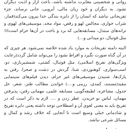
روانى و شخصیتى مغایرت نداشته باشد، باعث آزار و اذیت دیگران
نشود. به دیگران و خود زیان مالى، آبرویى، جانى نرساند، جزء
تفریحاتى نباشد که انسان را از دایره بندگى خدا بیرون مى‌کند(قمار،
شراب خوارى، مجالس لهو و رقص، مواد مخد، موسیقى‌هاى لهوى و
ترانه‌هاى مبتذل، مسابقه‌هایى که برد و باخت در آن‌ها حرام است16
مثل فوتبال، دو میدانى و…)
البته دامنه تفریحات به موارد یاد شده خلاصه نمى‌شود. هر چیزى که
در آن گناه صورت نگیرد و افراط نشود را مى‌تواند شامل گردد(رعایت
ویژگى‌هاى تفریح اسلامى). مثل فوتبال، کشتى، شمشیربازى، دو،
اسب‌سوارى، کوهنوردى، شنا، گردش در دشت و صحرا، رفتن به
پارک‌ها، شنیدن موسیقى‌هاى غیر حرام، دیدن فیلم‌هاى سینمایى
مفید(مستند، کمدى، رزمى و….) خواندن مطالب طنز، شعر، حل
جدول، مشاعره، لطیفه‌گویى، مسابقه علمى، مهمانى رفتن، پذیرفتن
مهمان، لباس نو خریدن، عطر زدن و …. لازم به ذکر است که در
تفریح باید به معنى لغوى آن و اصطلاحى توجه داشته یعنى دایره تفریح
و شادمانى خیلى وسیع است تا آنجایى که خلاف رشد و کمال و
مسائل شرعى نباشد.