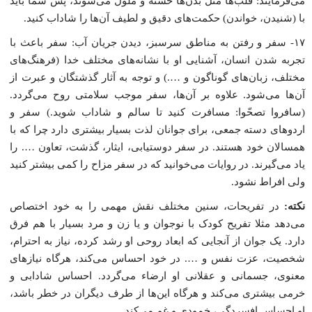
مى‌فرمایند: قلب‌ها مثل بدن‌ها خسته و ملول مى‌شوند، پس شما باید
با (شنیدن، خواندن) حکمت‌هاى دقیق و لطیف آن‌ها را شاداب کنید.
۱۷- سفر و رفتن به مناطق سرسبز، دیدن جریان آب: سفر باعث با
تجربه شدن انسان، آشنایى او با نشانه‌هاى مختلف خدا (فرهنگ‌هاى
مختلف، زبان‌هاى گوناگون و ….) و توجه به آثار گذشتگان و عبرت از
آن‌ها مى‌شود. علاوه بر آن‌ها، سفر موجب سلامتى روح مى‌گردد.
(سافروا تصحّوا: مسافرت کنید تا سالم و شاداب شوید.) سفر و
اردوهاى دسته جمعى، براى جوانان لذت بسیار بیشترى دارد چرا که با
همسالان خود هستند. در سفر دوستیابى، ایثار، گذشت، تعاون …. را
یاد مى‌گیرند. در روایات مى‌خوانید که در سفر مزاح را کمى بیشتر کنید
ولى افراط نشود.
نکته:
در تفریحات، سنین مختلف نقش مهمى را به خود اختصاص
مى‌دهد مثلا تفریح کودک با نوجوان و یا زن و مرد بسیار با هم فرق
دارد. یک جوان از آنجایى که ابعاد روحى او رشد کرده، نیاز به احترام،
شخصیت، عزت نفس و …. در خود احساس مى‌کند، هرگاه نیازهاى
معنوى، جسمانى و عقلانى او ارضاء مى‌گردد. احساس شادابى و
خرمى بیشترى مى‌کند و هرگاه این‌ها از طرف دیگران در خطر باشد،
او احساس افسردگى، خمودى و غم مى‌کند.