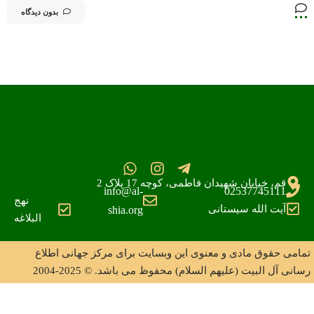
بدون دیدگاه
قم، خیابان شهیدان فاطمی، کوچه 17 پلاک 2
info@al-
02537745111
نهج
آیت الله سیستانی
shia.org
البلاغه
تمامی حقوق مادی و معنوی این وبسایت برای مرکز جهانی اطلاع
رسانی آل البیت (علیهم السلام) محفوظ می باشد. © 2025-2004