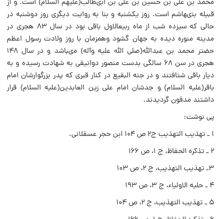
محمد بن على بن حسین بن على بن ابىطالب(علیهم السلام) است. و از
قبیله بنىهاشم است. روز یکشنبه و بنا به روایت دیگرى روز دوشنبه در
حالى که سیزده شب از ماه ربیعالاول باقى بود در سال ۸۳ هجرى در
مدینه منوره دیده به جهان گشود وهمزمان با روز ولادت رسول اعظم
حضتر محمد بن عبدالله(صلى الله علیه وآله) مىباشد و در سال ۱۴۸
هجرى در سن ۶۸ سالگى بدست منصور دوانیقى به شهادت رسیده و به
دیار باقى شتافتند و در جنه البقیع در کنار قبرى که پدر بزرگوارشان امام
باقر(علیه السلام) و جدشان امام على زین العابدین(علیه السلام) قرار
داشتند مدفون گردیدند.
پى نوشت:
۱ ـ تهذیب التهذیب ج۲ ص ۱۰۴ ابن حجر عسقلانى.
۲ ـ تذکره الحفاظ، ج ۱، ص ۱۶۶
۳ـ تهذیب التهذیب، ج ۲، ص ۱۰۳
۴ ـ حلیه الاولیاء، ج ۳، ص ۱۹۳
۵ ـ تهذیب التهذیب، ج ۲، ص ۱۰۴