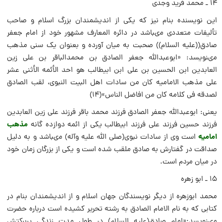
۱۴ ـ محمد فرید وجدى
این نویسنده بنام نیز که یکى از اندیشمندان بزرگ اسلام و صاحب
تألیفات متعددى مىباشد در دائره المعارف مشهور خود از امام جعفر
صادق((علیه السلام)) صحبت به میان آورده و بعنوان یک سنى مذهب
مىنویسد: «ابوعبدالله جعفر الصادق بن محمدالباقر بن على زین
العابدین ابن الحسین بن على ابن ابیطالب هو احد الأئمه الأثنى عشر
على مذهب الامامیه کان من سادات اهل البیت النبوی، لقب الصادق
لصدقه فى کلامه کان من افاضل الناس»(۱۴)
یعنى: ابوعبدالله جعفر الصادق فرزند محمد باقر فرزند على زین العابدین
مذهب
فرزند حسین فرزند على فرزند ابیطالب یکى از ائمه دوازده گانه
امامیه
است وى از سادات نبوى(صلى الله علیه وآله) مىباشد و به دلیل
صداقت در گفتارش به صادق ملقب شده است و یکى از بزرگان زمان خود
در میان مردم است.
۱۵ ـ ابو زهره
محمد ابوزهره از دیگر نویسندگان جهان اسلام و از اندیشمندان بنام در
کتابى که به نام الامام الصادق به رشته تحریر کشیده است درباره حضرت
مىنویسد:«امام صادق(علیه السلام) در طول مدت زندگى پربرکتش