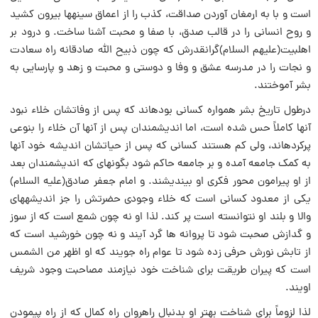
است و با به ارمغان آوردن صداقت، کذب را از اعماق سینهها بیرون کشید
و روح انسانى را در قالب صدق، با صفا و محبت آشنا ساخت. و درود بر
اهلبیت(علیهم السلام)گرانقدرش که چون ذبیح الله صادقانه راه سعادت
و نجات را در مدرسه عشق و وفا و دوستى و محبت و زهد و پارسایى به
بشر آموختند.
درطول تاریخ بشر همواره کسانى بودهاند که پس از وفاتشان خلاء نبود
آنها کاملاً حس شده است، اما اندیشمندان پس از آنها آن خلاء را بنوعى
پرکردهاند، ولى کم هستند کسانى که پس از حیاتشان اندیشه خود آنها
به کمک جامعه آمده و بر جامعه حاکم شود بگونهاى که اندیشمندان بعد
از او پیرامون محور فکرى او بیندیشند. و امام جعفر صادق(علیه السلام)
یکى از معدود کسانى است که خلاء وجودى حضرتش را جز اندیشههاى
والا و بلند او نتوانسته است پر کند. لذا او نه چون شمع است که از سوز
و گدازش صحبت شود تا پروانه ها گرد آیند و نه چون خورشید است که
از تابش نورش حرفى زده شود تا عوام راه جویند که او اظهر من الشمس
است که پیران طریقت براى شناخت خود نیازمند مصاحبت وجود شریف
اویند.
لذا لزوماً براى شناخت بهتر او بدنبال راهروان راه کمال که از راه پیمودن