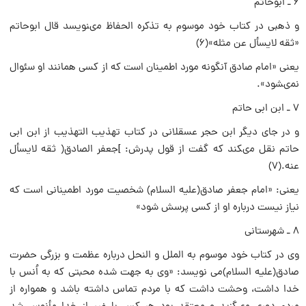
۶ ـ ابوحاتم
و ذهبى در کتاب خود موسوم به تذکره الحفاظ مىنویسد قال ابوحاتم
«ثقه لایسأل عن مثله»(۶)
یعنى «امام صادق آنگونه مورد اطمینان است که از کسى همانند او سئوال
نمىشود».
۷ ـ ابن ابى حاتم
و در جاى دیگر ابن حجر عسقلانى در کتاب تهذیب التهذیب از ابن ابى
حاتم نقل مىکند که گفت از قول پدرش: ]جعفر الصادق( ثقه لایسأل
عنه.(۷)
یعنى: «امام جعفر صادق(علیه السلام) شخصیت مورد اطمینانى است که
نیاز نیست درباره او از کسى پرسش شود»
۸ ـ شهرستانى
وى در کتاب خود موسوم به الملل و النحل درباره عظمت و بزرگى حضرت
صادق(علیه السلام)مى نویسد: «وى به جهت شده محبتى که به اُنس با
خدا داشت، وحشت داشت که با مردم تماس داشته باشد و همواره از