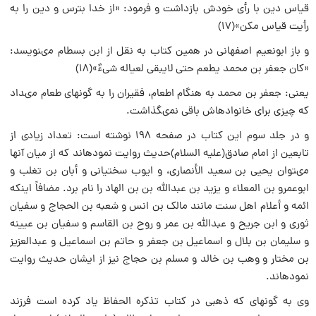
قیاس دین با رأى خودش بازداشت و فرمود: «از خدا بترس و دین را به
رأیت قیاس مکن»(۱۷)
و باز ابونعیم اصفهانى در همین کتاب به نقل از ابن بسطام مىنویسد:
«کان جعفر بن محمد یطعم حتى لایبقى لعیاله شیءٌ»(۱۸)
یعنى: جعفر بن محمد به هنگام اطعام، فقیران را به گونهاى طعام مىداد
که چیزى براى خانوادهاش باقى نمىگذاشت.
و در جلد سوم این کتاب در صفحه ۱۹۸ نوشته است: تعداد زیادى از
تابعین از امام صادق(علیه السلام)حدیث روایت نمودهاند که از میان آنها
مىتوان یحیى بن سعید الأنصارى، و ایوب سختیانى و أبان بن تغلب و
ابوعمرو بن المعلاء و یزید بن عبدالله بن بن الهاد را نام برد. مضافاً اینکه
ائمه و أعلام اهل سنت مانند مالک بن انس و شعبه بن الحجاج و سفیان
ثورى و ابن جریح و عبدالله بن عمر و روح بن القاسم و سفیان بن عیینه
و سلیمان بن بلال و اسماعیل بن جعفر و حاتم بن اسماعیل و عبدالعزیز
بن مختار و وهب بن خالد و مسلم بن حجاج نیز از ایشان حدیث روایت
نمودهاند.
وى به گونهاى که ذهبى در کتاب تذکره الحفاظ یاد کرده است فرزند