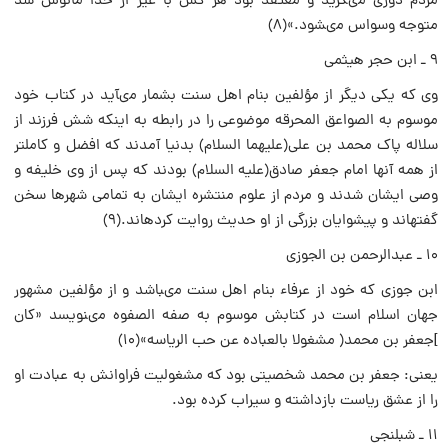
مردم دورى مىگزید و معتقد بود هر کس با غیر از خدا مأنوس شد
متوجه وسواس مىشود.»(۸)
۹ ـ ابن حجر هیثمى
وى که یکى دیگر از مؤلفین بنام اهل سنت بشمار مىآید در کتاب خود
موسوم به الصواعق المحرقه موضوعى را در رابطه به اینکه شش فرزند از
سلاله پاک محمد بن على(علیهما السلام) بدنیا آمدند که افضل و کاملتر
از همه آنها امام جعفر صادق(علیه السلام) بودند که پس از وى خلیفه و
وصى ایشان شدند و مردم از علوم منتشره ایشان به تمامى شهرها سخن
گفتهاند و پیشوایان بزرگى از او حدیث روایت کردهاند.(۹)
۱۰ ـ عبدالرحمن بن الجوزى
ابن جوزى که خود از عرفاء بنام اهل سنت مىباشد و از مؤلفین مشهور
جهان اسلام است در کتابش موسوم به صفه الصفوه مىنویسد «کان
]جعفر بن محمد( مشغولا بالعباده عن حب الریاسه»(۱۰)
یعنى: جعفر بن محمد شخصیتى بود که مشغولیت فراوانش به عبادت او
را از عشق ریاست بازداشته و سیراب کرده بود.
۱۱ ـ شبلنجى