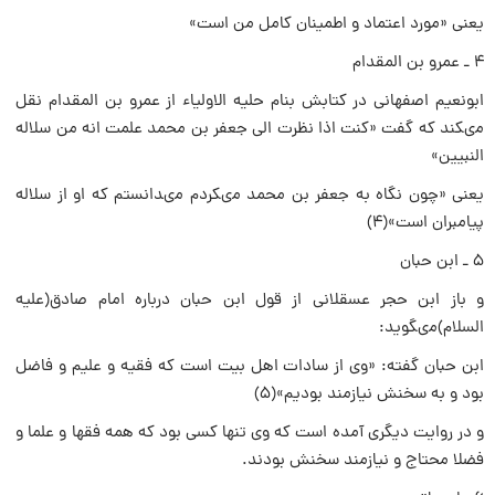
یعنى «مورد اعتماد و اطمینان کامل من است»
۴ ـ عمرو بن المقدام
ابونعیم اصفهانى در کتابش بنام حلیه الاولیاء از عمرو بن المقدام نقل
مىکند که گفت «کنت اذا نظرت الى جعفر بن محمد علمت انه من سلاله
النبیین»
یعنى «چون نگاه به جعفر بن محمد مىکردم مىدانستم که او از سلاله
پیامبران است»(۴)
۵ ـ ابن حبان
و باز ابن حجر عسقلانى از قول ابن حبان درباره امام صادق(علیه
السلام)مىگوید:
ابن حبان گفته: «وى از سادات اهل بیت است که فقیه و علیم و فاضل
بود و به سخنش نیازمند بودیم»(۵)
و در روایت دیگرى آمده است که وى تنها کسى بود که همه فقها و علما و
فضلا محتاج و نیازمند سخنش بودند.