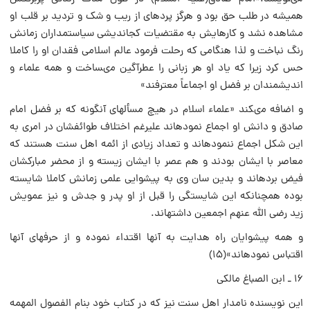
همیشه در طلب حق بود و هرگز پردهاى از ریب و شک و تردید بر قلب او
مشاهده نشد و کارهایش به مقتضیات کجاندیشى سیاستمداران زمانش
رنگ نباخت و لذا هنگامى که رحلت فرمود عالم اسلامى فقدان او را کاملا
حس کرد زیرا که یاد او هر زبانى را عطرآگین مىساخت و همه علماء و
اندیشمندان بر فضل او اجماعاً معترفند»
و اضافه مىکند «علماء اسلام در هیچ مسألهاى آنگونه که بر فضل امام
صادق و دانش او اجماع نمودهاند علیرغم اختلاف طوائفشان در امرى به
این شکل اجماع ننمودهاند و تعداد زیادى از ائمه اهل سنت هستند که
معاصر با ایشان بودند و هم عصر با ایشان زیسته و از محضر مبارکشان
فیض بردهاند و بدین سان وى به پیشوایى علمى زمانش کاملا شایسته
بوده همچنانکه این شایستگى را قبل از او پدر و جدش و نیز عمویش
زید رضى الله عنهم اجمعین داشتهاند.
و همه پیشوایان راه هدایت به آنها اقتداء نموده و از حرفهاى آنها
اقتباس نمودهاند»(۱۵)
۱۶ ـ ابن الصباغ مالکى
این نویسنده نامدار اهل سنت نیز که در کتاب خود بنام الفصول المهمه