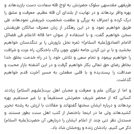
طریقهى مقدسهى سلوک حضرتش به اوج قله سعادت دست یازیدهاند و
بهره وافر بردهاند و در نهایت از بلنداى آن قله عظیم، معرفت و عشق را
درک کرده و اعتراف به بزرگى و عظمت شخصیت شریفش نمودهاند طى
طریق خواهیم نمود و در این رهگذر از زبان معترف سالکان طریقتش
سخن خواهیم گفت. و با استفاده از عنوان «ما قاله الاعلام فى فضائل
الامام الصادق(علیه السلام)» ثمره نخل بارورش را بر تنگدستان خواهیم
بخشید و با بر تن کردن جامه تقوى چون پاک باختگان، راه عزت و شرافت
را خواهیم پیمود و تمام سعى و تلاش خود را در راه خدمت بخلق خدا
بخاطر رضاى حق تعالى بکار خواهیم گرفت و در این آشفته بازار محبت و
صداقت را پسندیده و با قلبى مطمئن به مسیر آخرت قدم خواهیم
گذاشت.
و اما از بزرگان علم و معرفت و محبان اهل بیت(علیهم السلام) زیادند
کسانى که از محضر شریف حضرتش مستقیماً و یا غیر مستقیم بهره
بردهاند و درباره ایشان سخنها گفتهاند و مقالات با ارزش به رشته تحریر
کشیدهاند ولى ما در اینجا باختصار از کتب اهل سنت بطور مستند و
مستدل نظر تنى چند از اعلام ایشان را دربارهى آن حضرت(علیه السلام)
ذکر مى کنیم. یادشان زنده و روحشان شاد باد.