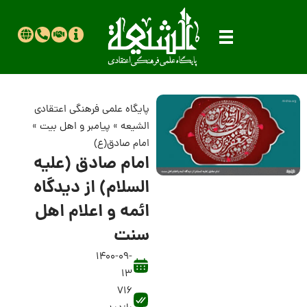
پایگاه علمی فرهنگی اعتقادی
الشیعه
»
پیامبر و اهل بیت
»
امام صادق(ع)
امام صادق (علیه
السلام) از دیدگاه
ائمه و اعلام اهل
سنت
1400-09-
13
716