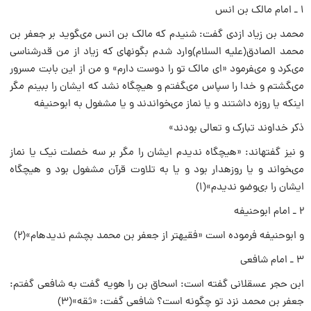
۱ ـ امام مالک بن انس
محمد بن زیاد ازدى گفت: شنیدم که مالک بن انس مىگوید بر جعفر بن
محمد الصادق(علیه السلام)وارد شدم بگونهاى که زیاد از من قدرشناسى
مىکرد و مىفرمود «اى مالک تو را دوست دارم» و من از این بابت مسرور
مىگشتم و خدا را سپاس مىگفتم و هیچگاه نشد که ایشان را ببینم مگر
اینکه یا روزه داشتند و یا نماز مىخواندند و یا مشغول به ابوحنیفه
ذکر خداوند تبارک و تعالى بودند»
و نیز گفتهاند: «هیچگاه ندیدم ایشان را مگر بر سه خصلت نیک یا نماز
مىخواند و یا روزهدار بود و یا به تلاوت قرآن مشغول بود و هیچگاه
ایشان را بىوضو ندیدم»(۱)
۲ ـ امام ابوحنیفه
و ابوحنیفه فرموده است «فقیهتر از جعفر بن محمد بچشم ندیدهام»(۲)
۳ ـ امام شافعى
ابن حجر عسقلانى گفته است: اسحاق بن را هویه گفت به شافعى گفتم:
جعفر بن محمد نزد تو چگونه است؟ شافعى گفت: «ثقه»(۳)