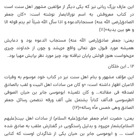
این عارف بزرگ ربانى نیز که یکى دیگر از مؤلفین مشهور اهل سنت است
در کتاب معروفش به اسم نورالابصار نوشته است: «کان جعفر
الصادق(رضى الله عنه) مستجابالدعوه و اذا سأل الله شیئاً لم یتم قوله الا
و هو بین یدیه»(۱۱)
یعنى: جعفر صادق(رضى الله عنه) مستجاب الدعوه بود و دعایش
همیشه مورد قبول حق تعالى واقع مىشد و چون از خداوند چیزى
مىخواست هنوز قولش پایان نیافته بود چیز مورد نظر برایش مهیا بود.
۱۲ ـ ابن خلکان
این مؤلف مشهور و بنام اهل سنت نیز در کتاب خود موسوم به وفیات
الاعیان اظهار داشته است: «و کان من سادات اهل البیت و لقب بالصادق
لصدقه فى مقالته… و کان تلمیذه ابوموسى جابر بن حیان الصوفى
الطرسوسى قدألف کتاباً یشتمل على ألف ورقه تتضمن رسائل جعفر
الصادق وهى خمس مأه رساله»(۱۲)
یعنى: حضرت امام جعفر صادق(علیه السلام) از سادات اهل بیت(علیهم
السلام)بشمار مىرود و بدلیل راستگویى در گفتارش ملقب به صادق شده
است … و ابوموسى جابر بن حیان یکى از شاگردان اوست که کتابى