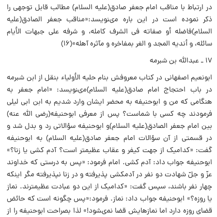
در ارتباط با مناقب امام جعفر صادق(علیه السلام) مطالب قابل توجهى را
ذکر نموده است در این باره مىنویسد:«مناقب جعفر الصادق(علیه
السلام)فاضله أو صفاته فى الشرف کامله، و شرفه على جبهات الأیام
سائله، و أندیه المجد و الغر بمفاخره و مآثره آهله»(۱۶)
۱۷ ـ عبدالله بن شبرمه
ابونعیم اصفهانى در کتاب معروفش بنام حلیه الأولیاء بنقل از ابن شبرمه
در باب احتجاج امام صادق(علیه السلام)مىنویسد: «امام جعفر به
هنگامى که من و ابوحنیفه به محضر ایشان وارد شدیم به ابن ابى لیلى
فرمودند چه کسى با شماست؟ پس از معرفى ابوحنیفه(رضی الله عنه)
بین امام جعفر الصادق(علیه السلام)و ابوحنیفه سؤالاتى رد و بدل شد و
در قسمتى از آن سؤالات امام جعفر صادق(علیه السلام) به ابوحنیفه
گفت: «کدامیک از جهت کیفر و عقاب عظیمتر است؟ آدم کشى یا زنا؟»
ابوحنیفه جواب داد: آدم کشى. امام فرمود: «پس به درستى که خداوند
عزّ و جلّ شهادت دو نفر در آدمکشى پذیرفته و در زنا نپذیرفته مگر اینکه
چهار نفر باشند، سپس گفت: «کدامیک از این دو عبادت عظیمترند. نماز
یا روزه؟» ابوحنیفه جواب داد: نماز. فرمود:«پس چگونه است که حائض
قضاى روزه دارد اما نمازهایش قضا نمىشود!» لذا بصراحت ابوحنیفه را از