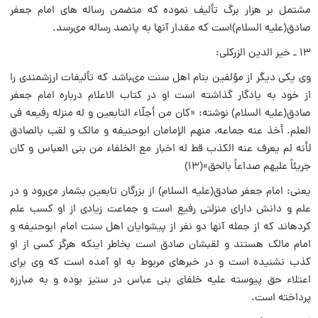
مشتمل بر هزار برگ تألیف نموده که متضمن رساله هاى امام جعفر
صادق(علیه السلام)است که مقدار آنها به پانصد رساله مىرسد.
۱۳ ـ خیر الدین الزرکلى:
وى یکى دیگر از مؤلفین بنام اهل سنت مىباشد که تألیفات ارزشمندى را
از خود به یادگار گذاشته است او در کتاب الاعلام درباره امام جعفر
صادق(علیه السلام) نوشته: «کان من أجلّاء التابعین و له منزله رفیعه فى
العلم. أخذ عنه جماعه، منهم الإمامان ابوحنیفه و مالک و لقب بالصادق
لأنه لم یعرف عنه الکذب قط له اخبار مع الخلفاء من بنى العباس و کان
جریئاً علیهم صداعاً بالحق»(۱۳)
یعنى: امام جعفر صادق(علیه السلام) از بزرگان تابعین بشمار مىرود و در
علم و دانش داراى منزلتى رفیع است و جماعت زیادى از او کسب علم
کردهاند که از جمله آنها دو نفر از پیشوایان اهل سنت امام ابوحنیفه و
امام مالک هستند و لقبشان صادق است بخاطر اینکه هرگز کسى از او
کذب نشنیده است و در خبرهاى مربوط به او آمده است که وى براى
اعتلاء حق پیوسته علیه خلفاى بنى عباس در ستیز بوده و به مبارزه
پرداخته است.