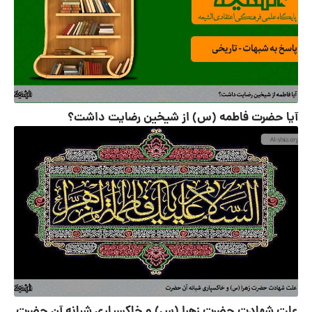
آیا حضرت فاطمه (س) از شیخین رضایت داشت؟
علت شهادت حضرت زهرا (س) و خاکسپاری شبانه آن حضرت