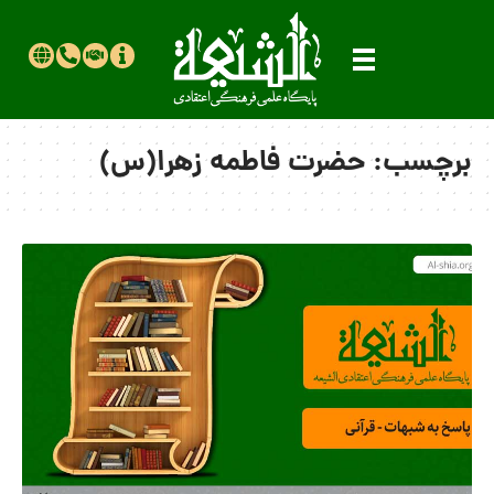
برچسب:
حضرت فاطمه زهرا(س)