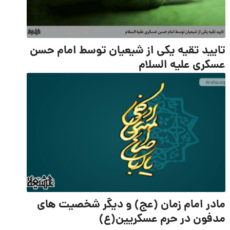
تایید تقیه یکی از شیعیان توسط امام حسن
عسکری علیه السلام
مادر امام زمان (عج) و دیگر شخصیت های
مدفون در حرم عسکریین(ع)