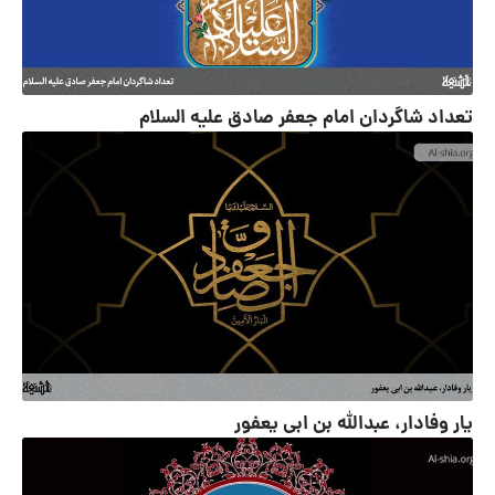
تعداد شاگردان امام جعفر صادق علیه السلام
یار وفادار، عبدالله بن ابى‏ یعفور