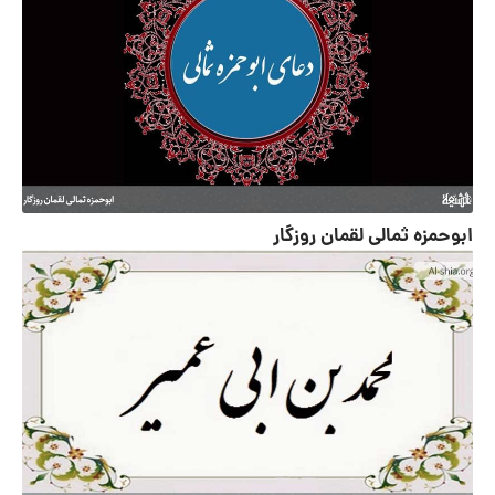
ابوحمزه ثمالى لقمان روزگار