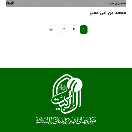
محمد بن ابى ‏عمیر
3
2
1