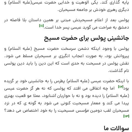
پایه گذاری کند. یکی الوهیت و خدایی حضرت عیسی(علیه السلام) و
دیگری رهبری خودش بر جامعه مسیحیان.
پولس بعد از اعلام مسیحیتش مبتنی بر همین داستان بلا فاصله در
[11]
دمشق به صراحت می گوید عیسی پسر خدا است.
جانشینی پولس برای حضرت مسیح
پولس با وجود اینکه دشمن سرسخت حضرت مسیح (علیه‌ السلام) و
پیروانش بود، به صورت اعجاب انگیزی بر مسیحیان مسلط می شود.
نقش پولس در مسیحت به حدی است که این دین را باید دین پولسی
نام گذاشت.
با اینکه حضرت عیسی (علیه السلام) پطرس را به جانشینی خود بر گزیده
[12]
بود
اما چه اتفاقی می افتد که پولسی که نه هر گز حضرت عیسی
(علیه السلام) را دیده بود و نه با حواریان آشنابود، عملا مو قعیت بهتری
پیدا می کند و معمار مسیحیت کنونی می شود به گونه ی که در نزد
مسیحیان لقب دومین مؤسس مسیحیت را به خود اختصاص می دهد؟
[13]
سوالات ما