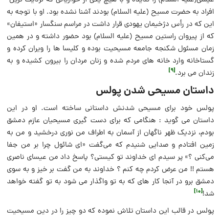
عیسی(علیه السلام) را ندیده و با هیچ یکی از حواریانی که نزدیک ترین
افراد به حضرت مسیح (علیه السلام) بودند آشنا نشده بود. او با توجه به
این که در رأس دژخیمان یهودی قرار داشت در مراسم سنگسار «استیفان»
که از پیروان راستین مسیح (علیه السلام) بود حضور داشته و در همین
زمان مسئول شکنجه جامعه مسیحیت بوده و کلیسا ها را ویران کرده و
گستاخانه وارد خانه های مردم شده و زنان مردان را بیرون کشیده و به
[9]
زندان می برد.
داستان مسیحی شدن پولس
پولس خود برای مسیحی شدنش داستانی ساخته است. او در این
داستان می گوید : هنگامی که برای دست گیری مسیحیان عازم دمشق
بودم، نزدیک ظهر ناگهان از آسمان به اطراف من نوری درخشید و من به
زمین افتادم و صدایی شنیدم که می‌گفت «ای شائول چرا بر من جفا
می‌کنی ؟» پر سیدم ای خداوند تو کیستی؟ پاسخ داد من عیسای ناصری
هستم !! من عرض کردم چه کنم ؟ خداوند به من گفت بر خیز و به سوی
دمشق برو در آنجا کار های که به تو واگذار می شود به تو گفته خواهد
[10]
شد!
پولس در قالب این داستان تلاش نموده که دو چیز را در دین مسیحیت