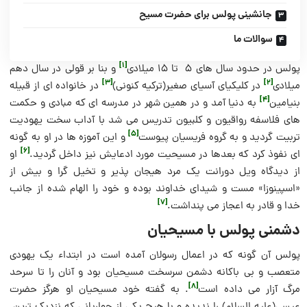
جانشینی پولس برای حضرت مسیح
سوالات ما
[1]
پولس در حدود سال های ۵ تا ۱۵ میلادی
و بنا بر قولی در سال دهم
[3]
[2]
میلادی
در کلیکیای آسیای صغیر(ترکیه کنونی)
در خانواده ­ای از قبیله‌
[4]
بنیامین
به دنیا آمد و در همین شهر در مدرسه­ ای که مبادی و حکمت‌
های فلاسفه رواقیون و کلبیون تدریس می­ شد با آداب سخت یهودیت
[5]
تربیت گردید و به گروه فریسیان پیوست
و این آموزه ‌ها در او به گونه
[6]
­ای نفوذ کرد که بعد‌ها در مسیحیت مورد ادعایش نیز داخل گردید.
او
از دیدگاه ویل‌ دورانت یک مرد هیجان پذیر و تخیل گرا و بیش از
«اسپینوزا» مست و شیدای خداوند بوده و خود را الهام شده از جانب
[7]
خدا و قادر به اعجاز می­ پنداشت.
دشمنی پولس با مسیحیان
پولس آن گونه که در اعمال رسولان آمده است در ابتداء یک یهودی
متعصب و بی باکانه دشمن سرسخت مسیحیان بود و آنان را تا سرحد
[8]
مرگ آزار می داده است
. به گفته خود مسیحیان او هرگز حضرت