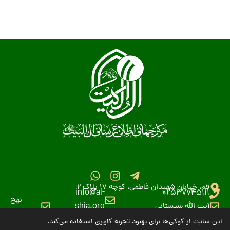
قم، خیابان شهیدان فاطمی، کوچه 17 پلاک 2
info@al-
02537745111
نهج
آیت الله سیستانی
shia.org
البلاغه
این سایت از کوکی‌ها برای بهبود تجربه کاربری استفاده می‌کند.