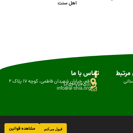
اهل سنت
مرتبط
تماس با ما
تانی
قم، خیابان شهیدان فاطمی، کوچه 17 پلاک 2
02537745111
info@al-shia.org
مشاهده قوانین
قبول می‌کنم