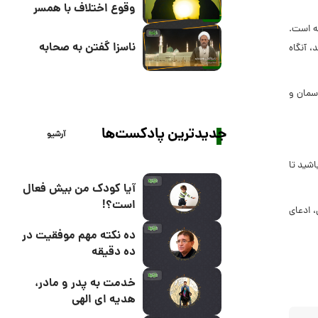
وقوع اختلاف با همسر
ه است.
ناسزا گفتن به صحابه
، آنگاه
آسمان و
جدیدترین پادکست‌ها
آرشیو
اشید تا
آیا کودک من بیش فعال
است؟!
، ادعای
ده نکته مهم موفقیت در
ده دقیقه
خدمت به پدر و مادر،
هدیه ای الهی