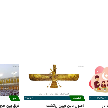
زرتشت
حج
 در
اصول دین آیین زرتشت
فرق بین حج 