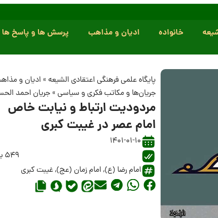
یعه
خانواده
ادیان و مذاهب
پرسش ها و پاسخ ها
پایگاه علمی فرهنگی اعتقادی الشیعه
»
ادیان و مذاه
جریان‌ها و مکاتب فکری و سیاسی
»
جریان احمد الح
مردودیت ارتباط و نیابت خاص
امام عصر در غیبت کبری
1401-01-10
549 بازدید
امام رضا (ع)
,
امام زمان (عج)
,
غیبت کبری