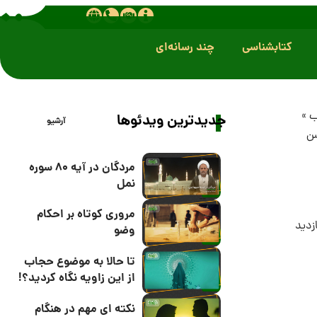
کتابشناسی
چند رسانه‌ای
ب
»
جدیدترین ویدئوها
آرشیو
سن
مردگان در آیه 80 سوره
نمل
مروری کوتاه بر احکام
وضو
تا حالا به موضوع حجاب
از این زاویه نگاه کردید؟!
نکته ای مهم در هنگام