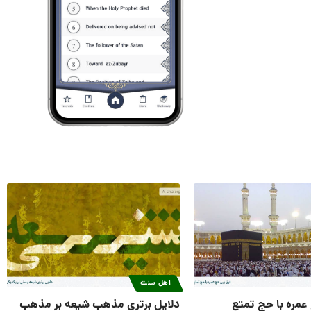
اهل سنت
عمره با حج تمتع
دلایل برتری مذهب شیعه بر مذهب