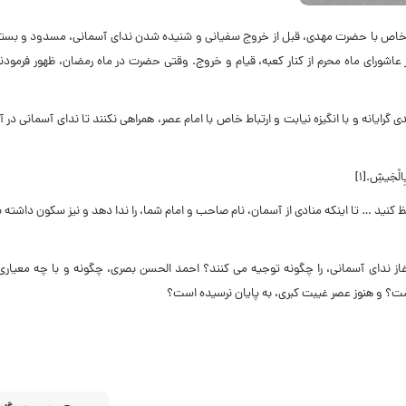
اط خاص با حضرت مهدی، قبل از خروج سفیانی و شنیده شدن ندای آسمانی، مسدود و بست
 عاشورای ماه محرم از کنار کعبه، قیام و خروج. وقتی حضرت در ماه رمضان، ظهور فرمودند
ی گرایانه و با انگیزه نیابت و ارتباط خاص با امام عصر، همراهی نکنند تا ندای آسمانی در 
الْجَیشِ.[1]
کنید … تا اینکه منادی از آسمان، نام صاحب و امام شما، را ندا دهد و نیز سکون داشته ب
غاز ندای آسمانی، را چگونه توجیه می کنند؟ احمد الحسن بصری، چگونه و با چه معیاری
است؟ و هنوز عصر غیبت کبری، به پایان نرسیده است؟