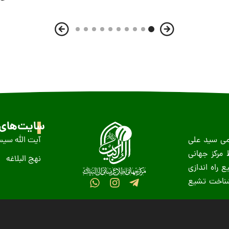
سایت‌های 
ظمى سید على
آیت الله سیس
عید غدیر سال ١٤١٨ ه-ق توسط مرکز جهانی
نهج البلاغه
 راه اندازی
 شناخت تشیع