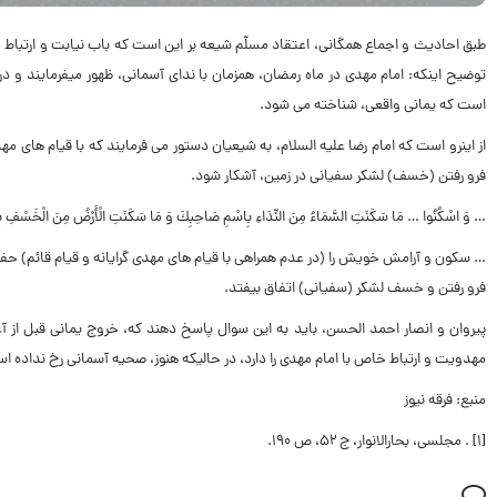
طبق احادیث و اجماع همگانی، اعتقاد مسلّم شیعه بر این است که باب نیابت و ارتب
توضیح اینکه: امام مهدی در ماه رمضان، همزمان با ندای آسمانی، ظهور میفرمایند و در
است که یمانی واقعی، شناخته می شود.
از اینرو است که امام رضا علیه السلام، به شیعیان دستور می فرمایند که با قیام های مهد
فرو رفتن (خسف) لشکر سفیانی در زمین، آشکار شود.
… وَ اسْكُنُوا … مَا سَكَنَتِ السَّمَاءُ مِنَ النِّدَاءِ بِاسْمِ صَاحِبِكَ وَ مَا سَكَنَتِ الْأَرْضُ مِنَ الْخَسْفِ بِ
… سکون و آرامش خویش را (در عدم همراهی با قیام های مهدی گرایانه و قیام قائم) حفظ 
فرو رفتن و خسف لشکر (سفیانی) اتفاق بیفتد.
پیروان و انصار احمد الحسن، باید به این سوال پاسخ دهند که، خروج یمانی قبل از آ
مهدویت و ارتباط خاص با امام مهدی را دارد، در حالیکه هنوز، صحیه آسمانی رخ نداده 
منبع: فرقه نیوز
[1] . مجلسی، بحارالانوار، ج 52، ص 190.