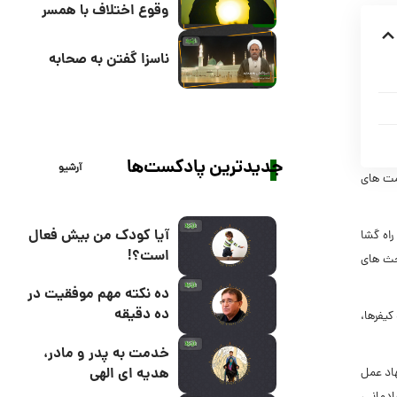
وقوع اختلاف با همسر
ناسزا گفتن به صحابه
جدیدترین پادکست‌ها
آرشیو
مت هاى
آیا کودک من بیش فعال
اه گشا
است؟!
بحث هاى
ده نکته مهم موفقیت در
ده دقیقه
کیفرها،
خدمت به پدر و مادر،
هدیه ای الهی
هاد عمل