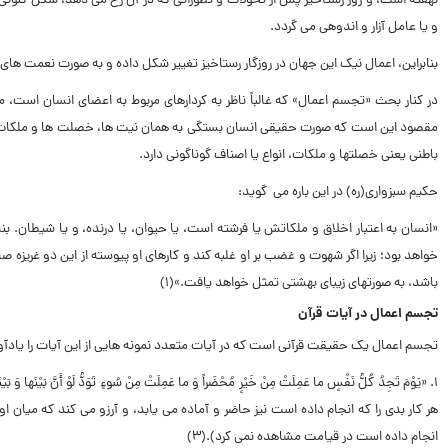
نهفته است، و روز رستاخیز پس از تحولات و تطوراتى که در آن رخ مى دهد، شکل کنونى
و یا عامل آزار و اندوهى مى گردد.
بنابراین، اعمال نیک این جهان در روزگار رستاخیز تغییر شکل داده و به صورت نعمت ها
در کنار بحث «تجسم اعمال» که غالباً ناظر به کردارهاى مربوط به اعضاى انسان است، 
مقصود این است که صورت حقیقى انسان بستگى به همان نیت ها، خصلت ها و ملکات نفسا
باطنى یعنى خصلتها و ملکات، ‌انواع یا اصناف گوناگونى دارد.
حکیم سبزواری(ره) در این باره مى گوید:
«انسان به اعتبار اخلاق و ملکاتش یا فرشته است، یا حیوان، یا درنده، و یا شیطان. ب
خواهد بود؛ زیرا اگر شهوت و غضب بر او غلبه کند و کارهاى او پیوسته از این دو غریزه 
باشد، به صورتهاى زیباى بهشتى تمثل خواهد یافت.»(۱)
تجسم اعمال در آیات قرآن
تجسم اعمال یک حقیقت قرآنى است که در آیات متعدد نمونه هایى از این آیات را یادآو
۱. «یَوْمَ تَجِدُ کُلُّ نَفْسٍ ما عَمِلَتْ مِنْ خَیْرٍ مُحْضَراً وَ ما عَمِلَتْ مِنْ سُوءٍ تَوَدُّ لَوْ أَنَّ بَیْنَها وَ بَیْنَهُ أَمَداً بَعِیداً».(۲)؛
هر کار بدى را که انجام داده است نیز حاضر و آماده مى یابد، و آرزو مى کند که میان ا
انجام داده است در قیامت مشاهده نمى کرد).(۳)