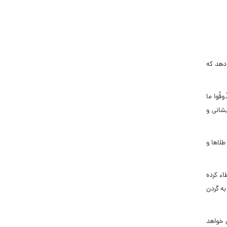
 دهد که
َذُوقُوا ما
یشانى و
طلاها و
ء کرده
به گردن
ن خواهد