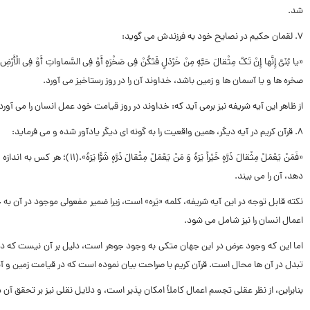
شد.
۷. لقمان حکیم در نصایح خود به فرزندش مى گوید:
«یا بُنَیَّ إِنَّها إِنْ تَکُ مِثْقالَ حَبَّهٍ مِنْ خَرْدَلٍ فَتَکُنْ فِى صَخْرَهٍ أَوْ فِى السَّماواتِ أَوْ فِى الْأَرْضِ یَأْت
صخره ها و یا آسمان ها و زمین باشد، خداوند آن را در روز رستاخیز مى آورد.
از ظاهر این آیه شریفه نیز برمى آید که: خداوند در روز قیامت خود عمل انسان را مى آورد 
۸. قرآن کریم در آیه دیگر، همین واقعیت را به گونه اى دیگر یادآور شده و مى فرماید:
«فَمَنْ یَعْمَلْ مِثْقالَ ذَرَّهٍ خَیْراً یَرَهُ وَ مَنْ یَعْمَلْ مِثْقالَ ذَرَّهٍ شَرًّا یَرَهُ».(۱۱)؛
هر کس به اندازه س
دهد، آن را مى بیند.
نکته قابل توجه در این آیه شریفه، کلمه «یَره» است، زیرا ضمیر مفعولى موجود در آن به خ
اعمال انسان را نیز شامل مى شود.
اما این که وجود عرض در این جهان متکى به وجود جوهر است، دلیل بر آن نیست که در س
تبدل در آن ها محال است. قرآن کریم با صراحت بیان نموده است که در قیامت زمین و آسم
بنابراین، از نظر عقلى تجسم اعمال کاملاً امکان پذیر است، و دلایل نقلى نیز بر تحقق آن 