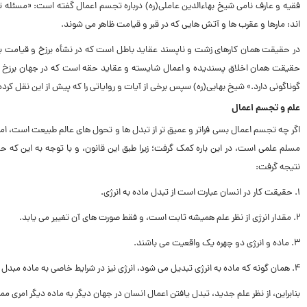
فقیه و عارف نامى شیخ بهاءالدین عاملی(ره) درباره تجسم اعمال گفته است: «مسئله 
اند: مارها و عقرب ها و آتش هایى که در قبر و قیامت ظاهر مى شوند.
در حقیقت همان کارهاى زشت و ناپسند عقاید باطل است که در نشأه برزخ و قیامت ب
حقیقت همان اخلاق پسندیده و اعمال شایسته و عقاید حقه است که در جهان برزخ و 
گوناگونى دارد.» شیخ بهایی(ره) سپس برخى از آیات و روایاتى را که پیش از این نقل کرد
علم و تجسم اعمال
اگر چه تجسم اعمال بسى فراتر و عمیق تر از تبدل ها و تحول هاى عالم طبیعت است، اما بر
مسلم علمى است، در این باره کمک گرفت؛ زیرا طبق این قانون، و با توجه به این که 
نتیجه گرفت:
۱. حقیقت کار در انسان عبارت است از تبدل ماده به انرژی.
۲. مقدار انرژى از نظر علم همیشه ثابت است، و فقط صورت هاى آن تغییر مى یابد.
۳. ماده و انرژى دو چهره یک واقعیت مى باشند.
۴. همان گونه که ماده به انرژى تبدیل مى شود، انرژى نیز در شرایط خاصى به ماده مبدل مى گردد.
بنابراین، از نظر علم جدید، تبدل یافتن اعمال انسان در جهان دیگر به ماده دیگر امرى ممک