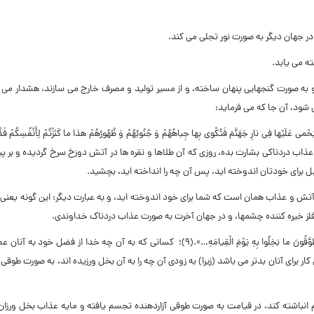
در جهان دیگر به صورت نور تجلى مى کند.
ه مى یابد.
رده و به صورت گنجهایى پنهان ساخته، و از مسیر تولید و مصرف خارج مى سازند، هشدار مى
 شود، آن جا که مى فرماید:
مَ یُحْمى عَلَیْها فِى نارِ جَهَنَّمَ فَتُکْوى بِها جِباهُهُمْ وَ جُنُوبُهُمْ وَ ظُهُورُهُمْ هذا ما کَنَزْتُمْ لِأَنْفُسِکُمْ ف
 به عذاب دردناکى بشارت بده، روزى که آن طلاها و نقره ها در آتش دوزخ سرخ گردیده و بر پ
ل براى خودتان اندوخته اید، پس آن چه را انداخته اید، بچشید.
ى، این آتش و عذاب همان است که شما براى خود اندوخته اید، و به عبارت دیگر: این گونه یعنى 
فلز خیره کننده چشمها، و در جهان آخرت به صورت عذاب دردناک خداوندی.
کسانى که به آن چه خدا از فضل خود به آنان عطا
ر براى آنان بدتر مى باشد (زیرا) به زودى آن چه را به آن بخل ورزیده اند، به صورت طوقى 
م انباشته کند، در قیامت به صورت طوقى آزاردهنده تجسم یافته و مایه عذاب بخل ورزا