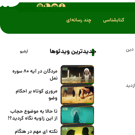
کتابشناسی
چند رسانه‌ای
دین
جدیدترین ویدئوها
آرشیو
مردگان در آیه 80 سوره
نمل
مروری کوتاه بر احکام
وضو
تا حالا به موضوع حجاب
از این زاویه نگاه کردید؟!
نکته ای مهم در هنگام