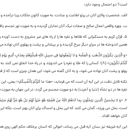
است؟ دو احتمال وجود دارد:
الف. شخصیت والاى آنان در پرتو اطاعت و عبادت، به صورت کانون ملکات زیبا درآمده و 
ب. چهره واقعى اعمال صالح و صفات نیک آنان نمایان گردیده و به صورت نور تجسم یافت
۵. قرآن کریم به مستکبرانى که طلاها و نقره ها را از راه هاى غیر مشروع به دست آو
همین اندوخته ها در سراى دیگر سرخ گردیده و بر پیشانى و پشت و پهلوى آنان نهاده مى
«وَ الَّذِینَ یَکْنِزُونَ الذَّهَبَ وَ الْفِضَّهَ وَ لا یُنْفِقُونَها فِى سَبِیلِ اللَّهِ فَبَشِّرْهُمْ بِعَذابٍ أَلِیمٍ یَوْ
کُنْتُمْ تَکْنِزُونَ».(۸)؛
کسانى را که طلا و نقره را مى اندوزند و در راه خدا انفاق نمى کنند
پهلو و پشت آنان نهاده مى شود، و به آنان گفته مى شود: این همان چیزى است که از قب
نکته قابل دقت در این آیه آن است که مى فرماید: «هذا ما کَنَزْتُمْ لِأَنْفُسِکُمْ»؛ یعن
نقره ها در دو نشأه (دنیا و آخرت) به دو صورت مجسم مى گردد: در این جهان به صورت 
۶. «وَ لا یَحْسَبَنَّ الَّذِینَ یَبْخَلُونَ بِما آتاهُمُ اللَّهُ مِنْ فَضْلِهِ هُوَ خَیْراً لَهُمْ بَلْ هُوَ شَرٌّ لَهُمْ سَیُطَوَّقُونَ ما بَخِلُوا بِهِ یَوْمَ الْقِیامَهِ…».(۹)؛
است، بخل مى ورزند، گمان مى کنند که این بخل و امساک براى آنان بهتر است، بلکه این کا
آنان خواهد افتاد.
این آیه شریفه نیز بسان آیه قبل مى رساند: اموالى که انسان برخلاف حکم الهى روى ه