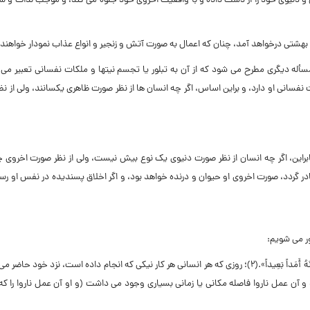
 و دنیوى خود را از دست داده و با واقعیت اخروى خود جلوه مى کند، و موجب لذات و ش
ى بهشتى درخواهد آمد، چنان که اعمال به صورت آتش و زنجیر و انواع عذاب نمودار خواهند
مسأله دیگرى مطرح مى شود که از آن به تبلور یا تجسم نیتها و ملکات نفسانى تعبیر مى
نى او دارد، و براین اساس، اگر چه انسان ها از نظر صورت ظاهرى یکسانند، ولى از ن
نابراین، اگر چه انسان از نظر صورت دنیوى یک نوع بیش نیست، ولى از نظر صورت اخروى چ
صادر گردد، صورت اخروى او حیوان و درنده خواهد بود، و اگر اخلاق پسندیده در نفس او رس
ر مى شویم:
روزى که هر انسانى هر کار نیکى که انجام داده است، نزد خود حاضر مى 
و و آن عمل ناروا فاصله مکانى یا زمانى بسیارى وجود مى داشت (و او آن عمل ناروا را که 