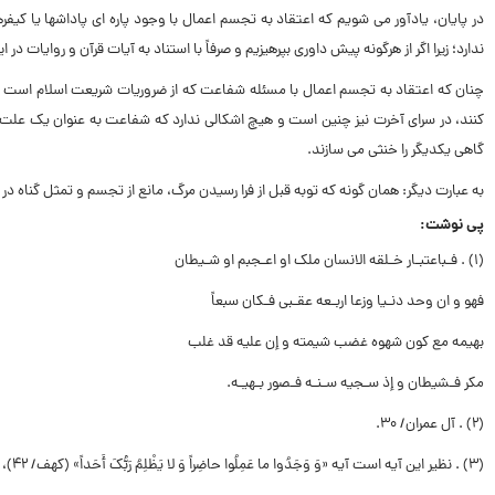
در پایان، یادآور مى شویم که اعتقاد به تجسم اعمال با وجود پاره اى پاداشها یا کی
ندارد؛ زیرا اگر از هرگونه پیش داورى بپرهیزیم و صرفاً با استناد به آیات قرآن و روایات در ا
چنان که اعتقاد به تجسم اعمال با مسئله شفاعت که از ضروریات شریعت اسلام است نیز 
کنند، در سراى آخرت نیز چنین است و هیچ اشکالى ندارد که شفاعت به عنوان یک علت و
گاهى یکدیگر را خنثى مى سازند.
به عبارت دیگر: همان گونه که توبه قبل از فرا رسیدن مرگ، مانع از تجسم و تمثل گناه در
پى نوشت:
(۱) . فـباعتبـار خـلقه الانسان ملک او اعـجبم او شـیطان
فهو و ان وحد دنـیا وزعا اربـعه عقـبى فـکان سبعاً
بهیمه مع کون شهوه غضب شیمته و إن علیه قد غلب
مکر فـشیطان و إذ سـجیه سـنـه فـصور بـهیـه.
(۲) . آل عمران/ ۳۰.
(۳) . نظیر این آیه است آیه «وَ وَجَدُوا ما عَمِلُوا حاضِراً وَ لا یَظْلِمُ رَبُّکَ أَحَداً» (کهف/ ۴۲)، و آیه «عَلِمَتْ نَفْسٌ ما أَحْضَرَتْ» (تکویر/ ۱۴).