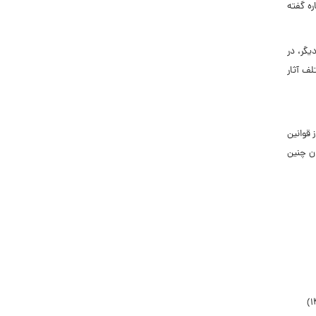
ره گفته
گر، در
ف آثار
 قوانین
ان چنین