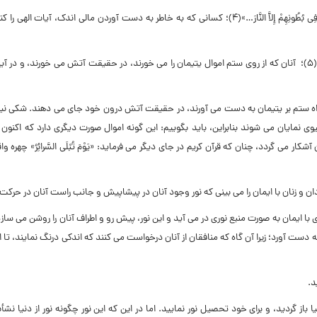
کسانى که به خاطر به دست آوردن مالى اندک، آیات الهى را ک
آنان که از روى ستم اموال یتیمان را مى خورند، در حقیقت آتش مى خورند، و در آین
یا از راه ستم بر یتیمان به دست مى آورند، در حقیقت آتش درون خود جاى مى دهند. شکى 
نمایان مى شوند بنابراین، باید بگوییم: این گونه اموال صورت دیگرى دارد که اکنون
 مى گردد، چنان که قرآن کریم در جاى دیگر مى فرماید: «یَوْمَ تُبْلَى السَّرائِرُ» چهره وا
ان و زنان با ایمان را مى بینى که نور وجود آنان در پیشاپیش و جانب راست آنان در حرک
ا ایمان به صورت منبع نورى در مى آید و این نور، پیش رو و اطراف آنان را روشن مى سازد
ن به دست آورد؛ زیرا آن گاه که منافقان از آنان درخواست مى کنند که اندکى درنگ نمایند، تا ا
د.
ا باز گردید، و براى خود تحصیل نور نمایید. اما در این که این نور چگونه نور از دنیا نشأ