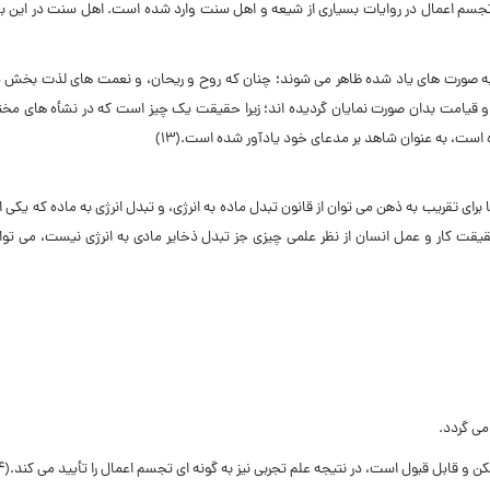
تجسم اعمال در روایات بسیارى از شیعه و اهل سنت وارد شده است. اهل سنت در این با
ه صورت هاى یاد شده ظاهر مى شوند؛ چنان که روح و ریحان، و نعمت هاى لذت بخش دی
قیامت بدان صورت نمایان گردیده اند؛ زیرا حقیقت یک چیز است که در نشأه هاى مختل
ه است، به عنوان شاهد بر مدعاى خود یادآور شده است.(۱۳)
اى تقریب به ذهن مى توان از قانون تبدل ماده به انرژى، و تبدل انرژى به ماده که یکى از
حقیقت کار و عمل انسان از نظر علمى چیزى جز تبدل ذخایر مادى به انرژى نیست، مى تو
ن و قابل قبول است، در نتیجه علم تجربى نیز به گونه اى تجسم اعمال را تأیید مى کند.(۱۴)