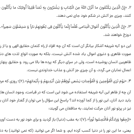
۲. «إِنَّ الَّذِینَ یَکْتُمُونَ ما أَنْزَلَ اللَّهُ مِنَ الْکِتابِ وَ یَشْتَرُونَ بِهِ ثَمَناً قَلِیلاً أُولئِکَ ما یَأْکُلُونَ فِى بُطُونِهِمْ إِلاَّ النَّارَ…»(۴)؛
کنند، چیزى جز آتش در شکم خود جاى نمى دهند.
۳. «إِنَّ الَّذِینَ یَأْکُلُونَ أَمْوالَ الْیَتامى ظُلْماً إِنَّما یَأْکُلُونَ فِى بُطُونِهِمْ ناراً وَ سَیَصْلَوْنَ سَعِیراً».(۵)؛
دوزخ خواهند شد.
این دو آیه شریفه آشکار بیانگر آن است که آن چه افراد از راه کتمان حقایق الهى و 
صورت ظاهرى و دنیوى اموال یاد شده آتش نیست، بلکه به صورت انواع لذت هاى دنیوى 
ظاهربین انسان پوشیده است، ولى در سراى دیگر که پرده ها بالا مى رود و حقایق پنهان آشکار
اعمال نمایان مى گردد، و آن چیزى جز آتش و عذاب خداوندى نیست.
۴. «یَوْمَ تَرَى الْمُؤْمِنِینَ وَ الْمُؤْمِناتِ یَسْعى نُورُهُمْ بَیْنَ أَیْدِیهِمْ وَ بِأَیْمانِهِمْ».(۶)؛
روزى که مرد
آن چه از ظاهر این آیه شریفه استفاده مى شود این است که در قیامت، وجود انسان هاى ب
باید دید آنان، ‌این نور را از کجا آورده اند؟ پاسخ این سؤال را مى توان از گفتار خود آنا
نیز در پرتو نور آنان حرکت نمایند، به منافقان مى گویند:
«ارْجِعُوا وَراءَکُمْ فَالَْتمِسُوا نُوراً».(۷)؛
به عقب (دنیا) باز گردید و براى خود نور به دست آوری
یعنى، ما این نور را در دنیا کسب کرده ایم، و شما اگر مى توانید (که نمى توانید) به دنی