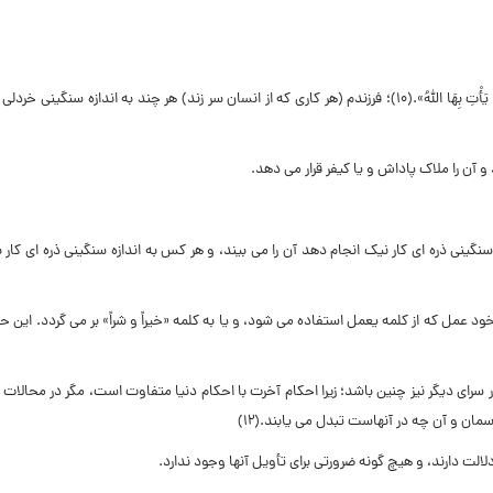
ِ بِهَا اللَّهُ».(۱۰)؛
فرزندم (هر کارى که از انسان سر زند) هر چند به اندازه سنگینى خردلى 
و آن را ملاک پاداش و یا کیفر قرار مى دهد.
نگینى ذره اى کار نیک انجام دهد آن را مى بیند، و هر کس به اندازه سنگینى ذره اى کار ب
ود عمل که از کلمه یعمل استفاده مى شود، و یا به کلمه «خیراً و شراً» بر مى گردد.
این حک
راى دیگر نیز چنین باشد؛ زیرا احکام آخرت با احکام دنیا متفاوت است، مگر در محالات 
ان و آن چه در آنهاست تبدل مى یابند.(۱۲)
دلالت دارند، و هیچ گونه ضرورتى براى تأویل آنها وجود ندارد.