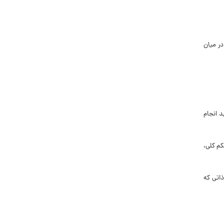
در میان
د انجام
م کلى،
ذاتى که