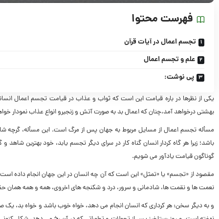
فهرست محتوا
تجسم اعمال در آیات قرآن
علم و تجسم اعمال
پى نوشت:
یکی از نظرها در باره قیامت این است که ثواب و عذاب در قیامت تجسم اعمال انسان
بهشتى درخواهد آمد،چنان که اعمال بد به صورت آتش و زنجیرو انواع عذاب نمودار خوا
مسأله تجسم اعمال از مسایل مربوط به جهان پس از مرگ است. این مسأله، گرچه شاخه
باشد؛ زیرا هر گاه کردار انسان گناه کار در سراى دیگر تجسم یابد، خود بهترین شاهد و گ
گوناگون قیامت یادآور مى شویم.
مقصود از «تجسم» ‌یا «تمثل» این است که آن چه انسان در این جهان انجام داده است، د
نعمت ها و نقمت ها، شادمانى و سرور، درد و شکنجه هاى اخروى، همه و همه همان حقا
و به دیگر سخن: هر کردارى که انسان انجام مى دهد، خواه خوب باشد و خواه بد، یک صو