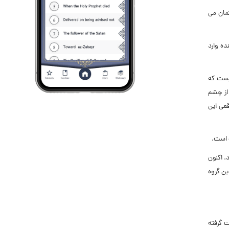
تمان مى
ده وارد
نیست که
 از چشم
قعى این
ت است.
. اکنون
ین گروه
ت گرفته