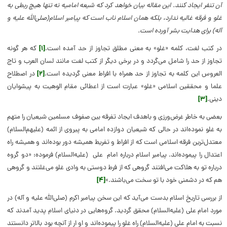
آن تنفر ایجاد کنند. این مقاله بیان خواهد کرد که شیعه امامیه نه تنها هیچ ربطی به
غلو و فرقه غالیه ندارد، بلکه همان اسلام ناب است که پیامبر اسلام(صلی‌الله علیه و
آله) برای هدایت بشر آورده است.
در کتب لغت، کلمه‌ «غلو» به معنی مطلق تجاوز از حد آمده است.
[۱]
که هر گونه
تجاوز از حد را شامل می‌گردد و در برخی دیگر از کتب لغت مانند لسان العرب و تاج
العروس این کلمه به تجاوز از حد همراه با افراط معنی گردیده است.
[۲]
در اصطلاح
علما و محققین اسلامی «غلو» عبارت است از اعطائی مقام الوهیت به پیشوایان
دینی.
[۳]
بعضی به خاطر غرض‌ورزی و باهدف ایجاد تفرقه بین صفوف مسلمین شیعیان را متهم
به غلو نموده‌اند در حالی که شیعیان دوازده امامی به پیروی از ائمه (علیهم‌السلام)
معتدل‌ترین فرقه اسلامی است که از افراط و تفریط همیشه دور بوده‌اند و همیشه راه
اعتدال را پیموده‌اند. پیامبر اسلام درباره امام علی (علیه‌السلام) فرموده: «دو گروه
درباره تو به هلاکت می‌افتند گروهی که از فرط دوستی به وادی غلو می‌‌‌غلتند و گروهی
هم که در دشمنی خود با تو سخت می‌باشند.»
[۴]
از بررسی تاریخ اسلام بدست می‌آید که این سخن پیامبر اکرم (صلی‌الله علیه و آله) در
مورد امام علی (علیه‌السلام) محقق گردید. گروه‌هایی در دنیای اسلام پدید آمدند که
نسبت به امام علی (علیه‌السلام) راه غلو را پیموده‌اند و او ار از آنچه بود بالاتر دانستند