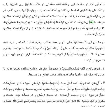
تا جایی که در حد خدایی رسانده‌اند، بغدادی در کتاب «الفرق بین الفرق» باب
جداگانه‌ای به غالیان اختصاص داده‌ و گفته است: باب چهارم از ابواب این کتاب در
بیان فرقه‌هایی است که به اسلام نسبت داده شده‌اند و لکن در واقع از امت اسلامی
نیستند.»
[۵]
روشن است که این فرقه‌ها راه افراط را برگزیده‌اند و در نتیجه همان‌گونه
که پیامبر (صلی‌الله علیه و آله) خبر داده است هلاک شده‌اند و از جرگه امت اسلامی
خارج گردیده‌اند.
در مقابل این گروه‌ها فرقه‌هایی در جامعه اسلامی پدید آمدند که نسبت به ائمه
(علیهم‌السلام) و خصوصاً امام علی (علیه‌السلام) راه تفریط را انتخاب نموده‌اند به این
معنی که ائمه (علیهم‌السلام) را از آنچه بوده کمتر دانسته‌اند اینها در دو گروه ذیل
تقسیم می‌گردند:
۱ . گروهی که با ائمه (علیهم‌السلام) و خصوصاً امام علی (علیه‌السلام) دشمن بوده تا
جایی که حکم کفر امام را صادر نموده‌اند مانند خوارج وناصبی‌ها.
۲ . گروهی که درباره ائمه اهل بیت (علیهم‌السلام) کوتاهی نموده‌اند و سفارشات
پیامبر اکرم (صلی‌الله علیه و آله) مانند روایت غدیر، ثقلین، سفینه و منزلت و روایات
دیگر در مورد آنان را نادیده گرفته‌اند. در نتیجه دیگران را در مسأله مهم امامت و
رهبری بر آنها ترجیح داده‌اند، این فرقه‌ها نیز طبق حدیث پیامبر اکرم (صلی‌الله علیه و