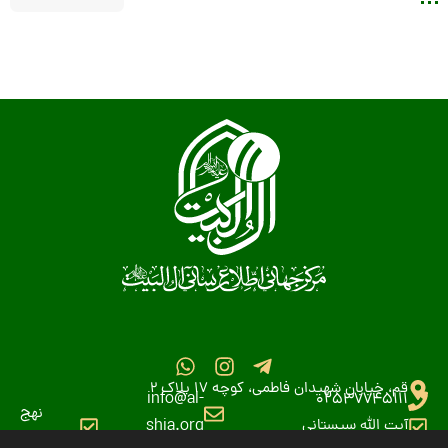
قم، خیابان شهیدان فاطمی، کوچه 17 پلاک 2
info@al-
02537745111
نهج
آیت الله سیستانی
shia.org
البلاغه