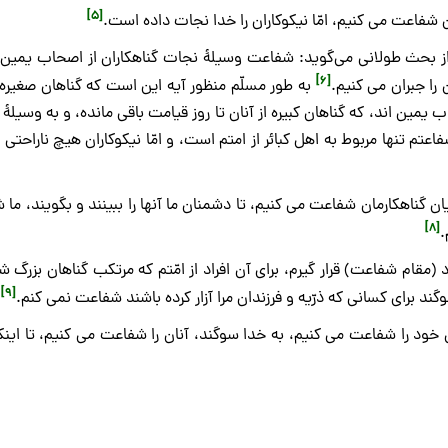
[5]
ن شفاعت می کنیم، امّا نیکوکاران را خدا نجات داده است.
د از بحث طولانی می‌گوید: شفاعت وسیلۀ نجات گناهکاران از اصحاب یمین
[6]
 را جبران می کنیم.
به طور مسلّم منظور آیه این است که گناهان صغیره 
ین اند، که گناهان کبیره از آنان تا روز قیامت باقی مانده، و به وسیلۀ 
م تنها مربوط به اهل کبائر از امتم است، و امّا نیکوکاران هیچ ناراحتی ن
ن گناهکارمان شفاعت می کنیم، تا دشمنان ما آنها را ببینند و بگویند، ما 
[8]
.
مقام شفاعت) قرار گیرم، برای آن افراد از امّتم که مرتکب گناهان بزرگ ش
[9]
ند برای کسانی که ذرّیه و فرزندان مرا آزار کرده باشند شفاعت نمی کنم.
 خود را شفاعت می کنیم، به خدا سوگند، آنان را شفاعت می کنیم، تا این