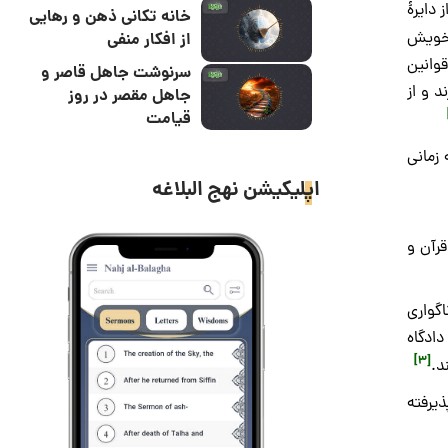
 دایرۀ
خانه تکانی ذهن و رهایی
 خویش
از افکار منفی
قوانین
سرنوشت جاهل قاصر و
د و از
جاهل مقصر در روز
قیامت
 زمانی
اپلیکیشن نهج البلاغه
قرآن و
در ناگواری
دادگاه
[3]
د.
ذیرفته