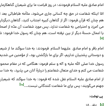
امام صادق علیه السلام فرمودند: در روز قیامت ما برای شیعیان گناهکارما
امّا اینکه شفاعت در حق چه کسانی جاری می‌شود، علاّمه طباطبائی بع
هم چنان که قرآن فرمود: اگر از گناهان کبیره اجتناب کنید، گناهان دیگرتان
می آمرزد و احتیاجی به شفاعت ندارد، پس مورد شفاعت آن عدّه از اصحاب یم
یا اعمال حسنۀ دیگر از بین نرفته است، هم چنان که رسول خدا فرمود: شفاعت
[7]
امام باقر و امام صادق علیهما السلام فرمودند: به خدا سوگند ما از شیعیا
و دوستانی پشتیبان نداریم، اگر برای ما بازگشتی بود، از مؤمنین می شدیم
رسول خدا صلی الله علیه و آله و سلم فرمود: هنگامی که در مقام محمود (
شفاعت می کنم و خدای متعال شفاعتم را دربارۀ آنان می پذیرد، به خدا سوگ
از امام صادق علیه السلام نقل شده که فرمود: به خدا سوگند که شیعیان
[10]
جهنم می‌گویند: پس برای ما شفاعت کنندگانی نیست….
پی نوشت:
[1]
. غافر، 18.