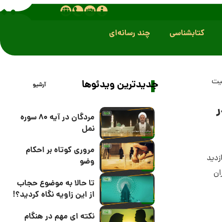
کتابشناسی
چند رسانه‌ای
بیت
جدیدترین ویدئوها
آرشیو
ر
مردگان در آیه 80 سوره
نمل
مروری کوتاه بر احکام
وضو
ان
تا حالا به موضوع حجاب
از این زاویه نگاه کردید؟!
نکته ای مهم در هنگام