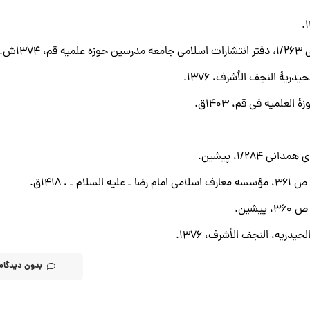
1ش.
1/2، پیشین.
 1418ق.
شین.
بدون دیدگاه