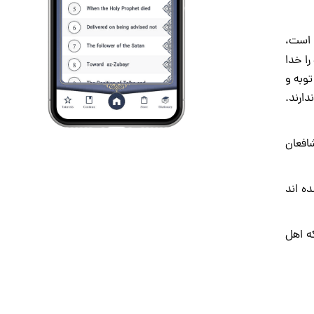
 است،
را خدا
توبه و
دارند.
شافعان
ده اند
که اهل