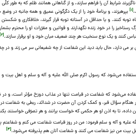
د شرایط آن را فراهم سازند، و از گناهانی همانند ظلم که به طور کلّی از
[1]
،
بپرهیزند، و برنامۀ خود را از یک دگرگونی عمیق و همه جانبه در وضع
ه توبه کنند. و یا حداقل در آستانه توبه قرار گیرند، خلافکاری و شکستن 
گ رستاخیز را در خود زنده نگهدارند و قوانین و مقرّرات او را محترم بشمارن
[2]
تباس کنند و یک نوع سنخیت هر چند ضعیف میان خود و او برقرار سازند.
بر می دارد، حال باید دید این شفاعت از چه شفیعانی سر می زند و در چه
 استفاده می‌شود که رسول اکرم صلی الله علیه و آله و سلم و اهل بیت و 
ت در چه زمانی تحقق می یابد، از آیات 38ـ 42 مدّثر استفاده می‌شود که شفاعت در قیامت تنها در عذاب دوزخ مؤثر است، و 
 در هنگام سؤال قبر، و کمک کردن آن حضرت در شدائد، ربطی به شفاعت در 
 داده، تا به اذن او هر حکمی که خواست برانند و هر تصرّفی خواستند بکنن
له علیه و آله و سلم فرمود: من در روز قیامت شفاعت می کنم و شفاعتم پ
[4]
هل بیت من نیز شفاعت می کنند و شفاعت آنان هم پذیرفته می‌شود.