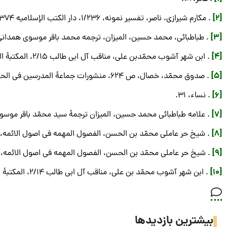
[2]
. مکارم شیرازی، ناصر، تفسیر نمونه، 1/236، دار الکتب الإسلامیه 1374.
[3]
. طباطبائی، محمد حسین، المیزان، ترجمه محمد باقر موسوی همدانی 1/263، دفتر انتشارات اسلامی جامعه مدرسین حوزه علمیه قم، 374
[4]
. ابن شهر آشوب محمّدبن علی، مناقب آل ابی طالب 2/15، المکتبۀ الحیدریۀ النجف الأشرف، 1376.
[5]
. صدوق محمّد، خصال، ص 624، منشورات جماعۀ المدرسین فی الحوزۀ العلمیه فی قم، 1403ق.
[6]
. نساء، 31.
[7]
. علامه طباطبائی محمد حسین، المیزان ترجمۀ سید محمّد باقر موسوی همدانی 84
[8]
. شیخ حر عاملی محمّد بن الحسن، الفصول المهمه فی اصول الائمه، ص 361، مؤسسه معارف اسلامی امام رضا ـ علیه السلام ـ ،
[9]
. شیخ حر عاملی محمّد بن الحسن، الفصول المهمه فی اصول الائمه، ص 360، پی
[10]
. ابن شهر آشوب محمّد بن علی، مناقب آل ابی طالب 2/14، المکتبۀ الحیدریه، النجف الأشرف، 1376.
بیشترین بازدیدها