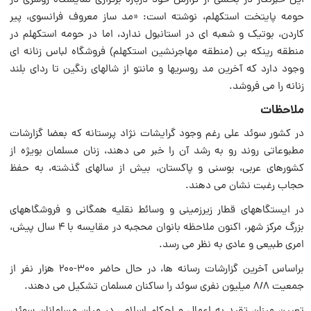
این خبرنگار در بخشی از گزارش خود درباره برگزاری نمایشگاه روسری در
حومه پایتخت استکهلم، نوشته است: «مد ساز معروف فرانسوی، پیر
کاردن، بوتیک و شعبه ای در استانبول ندارد، اما در حومه استکهلم در
منطقه رینکه بی (منطقه مهاجرنشین استکهلم) فروشگاه لباس زنانه ای
وجود دارد که آخرین مد روسریها و مانتو از شالهای رنگین تا ردای بلند
زنانه را می فروشد.
ملاحظات
در کشور سوئد علی رغم وجود گرایشات نژاد پرستانه که بعضا گزارشات
مطبوعاتی روند رو به رشد آن را خبر می دهند، زنان مسلمان بویژه از
کشورهای عربی، بوسنی و پاکستان، بیش از سالهای گذشته، به حفظ
حجاب رغبت نشان می دهند.
در ایستگاههای قطار زیرزمینی و وسائط نقلیه همگانی و فروشگاههای
بزرگ مرکز شهر، اکنون ملاحظه بانوان محجبه در مقایسه با ۴ سال پیش،
امری طبیعی و عادی به نظر می رسد.
براساس آخرین گزارشات رسانه ها، در حال حاضر ۳۰۰-۲۰۰ هزار نفر از
جمعیت ۸/۸ میلیون نفری سوئد را ساکنان مسلمان تشکیل می دهند.