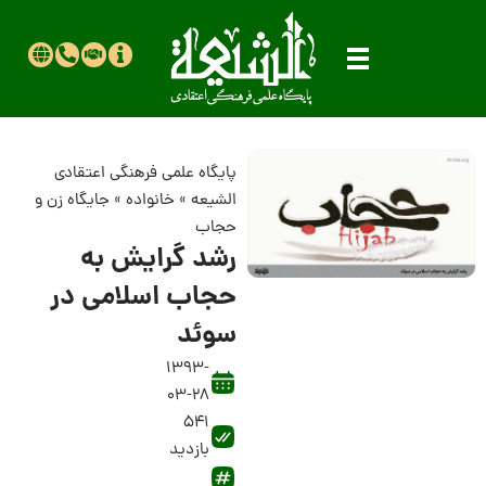
پایگاه علمی فرهنگی اعتقادی
الشیعه
»
خانواده
»
جایگاه زن و
حجاب
رشد گرایش به
حجاب اسلامی در
سوئد
1393-
03-28
541
بازدید