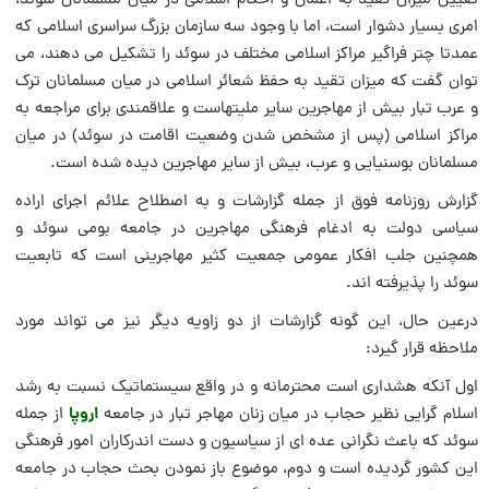
تعیین میزان تقید به اعمال و احکام اسلامی در میان مسلمانان سوئد،
امری بسیار دشوار است، اما با وجود سه سازمان بزرگ سراسری اسلامی که
عمدتا چتر فراگیر مراکز اسلامی مختلف در سوئد را تشکیل می دهند، می
توان گفت که میزان تقید به حفظ شعائر اسلامی در میان مسلمانان ترک
و عرب تبار بیش از مهاجرین سایر ملیتهاست و علاقمندی برای مراجعه به
مراکز اسلامی (پس از مشخص شدن وضعیت اقامت در سوئد) در میان
مسلمانان بوسنیایی و عرب، بیش از سایر مهاجرین دیده شده است.
گزارش روزنامه فوق از جمله گزارشات و به اصطلاح علائم اجرای اراده
سیاسی دولت به ادغام فرهنگی مهاجرین در جامعه بومی سوئد و
همچنین جلب افکار عمومی جمعیت کثیر مهاجرینی است که تابعیت
سوئد را پذیرفته اند.
درعین حال، این گونه گزارشات از دو زاویه دیگر نیز می تواند مورد
ملاحظه قرار گیرد:
اول آنکه هشداری است محترمانه و در واقع سیستماتیک نسبت به رشد
اروپا
اسلام گرایی نظیر حجاب در میان زنان مهاجر تبار در جامعه
از جمله
سوئد که باعث نگرانی عده ای از سیاسیون و دست اندرکاران امور فرهنگی
این کشور گردیده است و دوم، موضوع باز نمودن بحث حجاب در جامعه