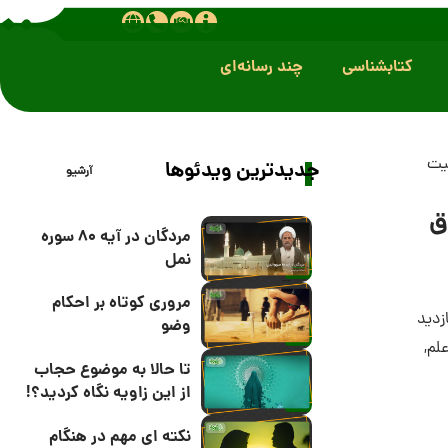
کتابشناسی
چند رسانه‌ای
بیت
جدیدترین ویدئوها
آرشیو
ق
مردگان در آیه 80 سوره
نمل
مروری کوتاه بر احکام
وضو
لم
,
تا حالا به موضوع حجاب
از این زاویه نگاه کردید؟!
نکته ای مهم در هنگام