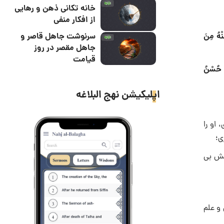
خانه تکانی ذهن و رهایی
از افکار منفی
نْهُ مِنَ
سرنوشت جاهل قاصر و
جاهل مقصر در روز
قیامت
كَ حُسْنُ
اپلیکیشن نهج البلاغه
 او را
ی؛
انش بی
 و علم