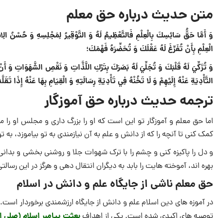
متن حدیث درباره حق معلم
وَ أَمَّا حَقُّ سَائِسِكَ بِالْعِلْمِ فَالتَّعْظِيمُ لَهُ وَ التَّوْقِيرُ لِمَجْلِسِهِ وَ حُسْنُ الِاس
الْعِلْمِ بِأَنْ تُفَرِّغَ لَهُ عَقْلَكَ وَ تُحَضِّرَهُ فَهْمَكَ؛
وَ تُزَكِّيَ لَهُ قَلْبَكَ وَ تُجَلِّيَ لَهُ بَصَرَكَ بِتَرْكِ اللَّذَّاتِ وَ نَقْصِ الشَّهَوَاتِ وَ أَ
التَّأْدِيَةِ عَنْهُ إِلَيْهِمْ وَ لَا تَخُنْهُ فِي تَأْدِيَةِ رِسَالَتِهِ وَ الْقِيَامِ بِهَا عَنْهُ إِذَا تَقَلَّد
ترجمه حدیث درباره حق آموزگار
اما حق معلم و آموزگار تو این است که او را بزرگ داری و مجلس او را م
کمک کنی تا آنچه را که از دانش و علم به آن نیازمندی به تو بیاموزد، به ت
و دل را پاکیزه کنی و چشم را با ترک شهوات جلا و روشنی بخشی و بدانی
بهره اند، آموخته هایت را بابد به دیگران انتقال دهی و هرگز در این رسالت
حق معلم ناشی از جایگاه علم و دانش در اسلام
در آموزه های دین اسلام علم و دانش از جایگاه ارزشمندی برخوردار است.
بعثت پیامبر اسلام (صلی ال
توصیه های اکیدی شده است. یکی از اهداف