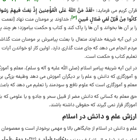
لَقَدْ مَنَّ اللَّهُ عَلَى الْمُؤْمِنينَ إِذْ بَعَثَ فيهِمْ رَسُولاً 
قرآن کریم می فرماید: «
[3]
كانُوا مِنْ قَبْلُ لَفي‏ ضَلالٍ مُبينٍ
؛ خداوند بر مومنان منت نهاد [نعمت ب
را بر آن ها بخواند و آن ها را پاک كند و كتاب و حكمت بياموزد؛ هر چند 
در این آیه شریفه خداوند متعال با بعثت پیامبرش بر مومنان منت گذاشته ا
مردم انجام می دهد که جای منت گذاری دارد. اولین کار او خواندن آیات 
تعلیم کتاب و حکمت است.
در این آیه شریفه پیامبر اسلام (صلی الله علیه و آله و سلم)، معلم و آ
و آموزگاری که دانش و علم را بر دیگران آموزش می دهد وظیفه بزرگی بر عه
معلم و آموزگاری است که علوم نافع و سودمند را تعلیم می دهد که باعث
حق معلم به کسانی که دانش مضر از قبیل سحر و جادو و یا علومی که باعث
آموزگار قرار نمی گیرند که حقوقی داشته باشند.
ارزش علم و دانش در اسلام
علم و دانش در اسلام از جایگاهی بالا و مهمی برخودار است و معصومان (ع