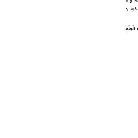
ْمَ وَ لَا
 خود و
 الْعِلْمِ