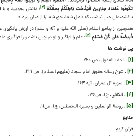
اطْلُبُوا الْعِلْمَ‏ وَ تَزَيَّنُوا مَعَهُ بِالْحِلْم
امام صادق (علیه‌ السلام) فرمودند: «
[4]
تَكُونُوا عُلَمَاءَ جَبَّارِينَ فَيَذْهَبَ بَاطِلُكُمْ بِحَقِّكُمْ
؛ دانش بجویيد و با آن
دانشمندان جبار نباشيد كه باطل شما، حق شما را از ميان ببرد.»
همچنین از پیامبر اسلام (صلی الله علیه و آله و سلم) در ارزش یادگیر
[5]
فَرِيضَةٌ عَلَى كُلِّ مُسْلِمٍ
؛ علم را فراگیر و لو در چین باشد زیرا فراگیری
پی نوشت ها
[1]
. تحف العقول‏، ص 260.
[2]
. شرح رساله حقوق امام سجاد (علیهم السلام)، ص 221.
[3]
. سوره آل عمران، آیه 164.
[4]
. الكافي، ج1، ص36.
[5]
. روضة الواعظين و بصيرة المتعظين، ج1، ص11.
منابع
قرآن کریم.