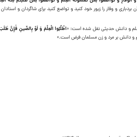
ِ وَ الْوَقَارِ وَ تَوَاضَعُوا لِمَنْ تُعَلِّمُونَهُ الْعِلْمَ وَ تَوَاضَعُوا لِمَنْ طَلَبْتُمْ مِنْهُ الْعِل
 بردبارى و وقار را زيور خود كنيد و تواضع كنيد براى شاگردان و استادان
اطْلُبُوا الْعِلْمَ‏ وَ لَوْ بِالصِّينِ فَإِنَّ طَلَبَ
ی علم و دانش حدیثی نقل شده است: ‏«
 علم و دانش بر مرد و زن مسلمان فرض است.»