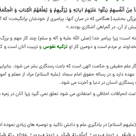
مِنْ أَنْفُسِهِمْ يَتْلُوا عَلَيْهِمْ آياتِهِ وَ يُزَكِّيهِمْ‏ وَ يُعَلِّمُهُمُ الْكِتابَ وَ الْحِكْمَة
زرگى بخشيد] هنگامى كه در ميان آنها، پيامبرى از خودشان برانگيخت؛ كه آ
پيش از آن، در گمراهى آشكارى بودند.»
ست؛ زیرا پیامبر خدا (صلی الله علیه و آله و سلم) چند کار مهم و بزرگ ر
تزکیه نفوس
خداوند بر مردم است و دومین کار او
و تربیت آنان است و کا
موزگار علم حقیقی و حکمت الهی است که باعث رستگاری بشر می شود. بنابرای
ده دارد و در رساله حقوق امام سجاد (علیه‌ السلام) مراد از معلم و آموز
 رستگاری انسان در دنیا و آخرت می شود.
 انحرافات اخلاقی و اعتقادی می شود تعلق نمی گیرد زیرا آنان در زمره 
لیهم السلام) در یادگیری علم و دانش تاکید و توصیه های زیادی نموده ان