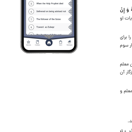
َ وَ إِنْ
يات او
ا برای
ر سوم
ن معلم
گار آن
معلم و
د.