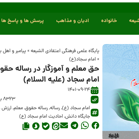
یعه
خانواده
ادیان و مذاهب
پرسش ها و پاسخ ها
پایگاه علمی فرهنگی اعتقادی الشیعه
»
پیامبر و اهل 
»
امام سجاد(ع)
حق معلم و آموزگار در رساله حقو
امام سجاد (علیه السلام)
1401-09-24
8323 بازدید
امام سجاد (ع)
,
رساله
,
رساله حقوق
,
معلم
,
ارزش ع
جایگاه دانش
,
احادیث امام سجاد (ع)