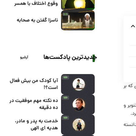
وقوع اختلاف با همسر
ناسزا گفتن به صحابه
جدیدترین پادکست‌ها
آرشیو
آیا کودک من بیش فعال
 که بر
است؟!
ده نکته مهم موفقیت در
ویر و
ده دقیقه
د.
خدمت به پدر و مادر،
دانسته
هدیه ای الهی