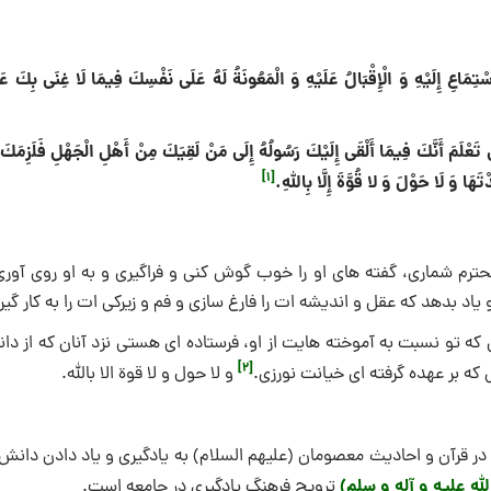
ْتِمَاعِ إِلَيْهِ وَ الْإِقْبَالُ عَلَيْهِ وَ الْمَعُونَةُ لَهُ عَلَى نَفْسِكَ فِيمَا لَا غِنَى بِكَ عَ
نْ تَعْلَمَ أَنَّكَ فِيمَا أَلْقَى إِلَيْكَ رَسُولُهُ إِلَى مَنْ لَقِيَكَ مِنْ أَهْلِ الْجَهْلِ فَلَزِمَ
[1]
ْتَهَا وَ لَا حَوْلَ وَ لا قُوَّةَ إِلَّا بِاللَّهِ.
حترم شماری، گفته های او را خوب گوش کنی و فراگیری و به او روی آوری،
و یاد بدهد که عقل و اندیشه ات را فارغ سازی و فم و زیرکی ات را به کار گیر
 که تو نسبت به آموخته هایت از او، فرستاده ای هستی نزد آنان که از د
[2]
ی که بر عهده گرفته ای خیانت نورزی.
و لا حول و لا قوة الا بالله.
 در قرآن و احادیث معصومان (علیهم السلام) به یادگیری و یاد دادن دانش
له علیه و آله و سلم)
ترویج فرهنگ یادگیری در جامعه است.