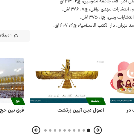
، قم، جامعه مدرسین، چ2، 1414ق
رات مهدی نراقی، چ7، 1386ش.
ت رضی، چ1، 1375ش.
، دار الكتب الاسلامية، چ4، 1407ق.
2 دیدگاه
زرتشت
حج
 در
اصول دین آیین زرتشت
فرق بین حج 