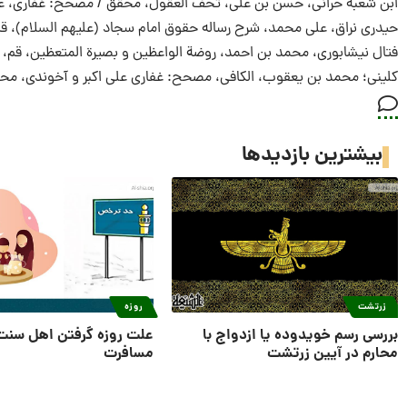
ابن شعبه حرانی، حسن بن علی، تحف العقول‏، محقق / مصحح: غفارى، على اكبر
حیدری نراق، علی محمد، شرح رساله حقوق امام سجاد (علیهم السلام)، قم، انتشا
فتال نیشابوری، محمد بن احمد، روضة الواعظين و بصيرة المتعظين، قم، انتشارا
کلینی؛ محمد بن يعقوب‏، الكافی، مصحح: غفارى على اكبر و آخوندى، محمد تهران
بیشترین بازدیدها
زرتشت
روزه
بررسی رسم خویدوده یا ازدواج با
علت روزه گرفتن اهل سنت
محارم در آیین زرتشت
مسافرت