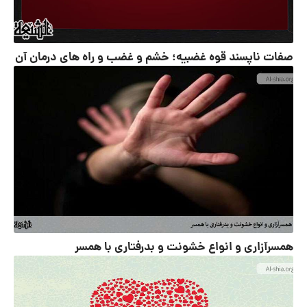
صفات ناپسند قوه غضبیه؛ خشم و غضب و راه های درمان آن
همسرآزاری و انواع خشونت و بدرفتاری با همسر