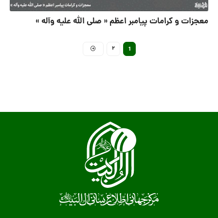
معجزات و کرامات پیامبر اعظم « صلى الله علیه وآله »
2
1