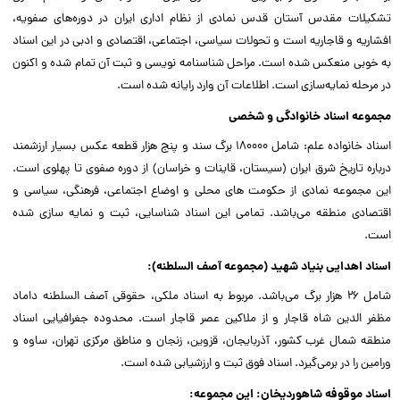
تشکیلات مقدس آستان قدس نمادی از نظام اداری ایران در دوره‌های صفویه،
افشاریه و قاجاریه است و تحولات سیاسی، اجتماعی، اقتصادی و ادبی در این اسناد
به خوبی منعکس شده است. مراحل شناسنامه‌ نویسی و ثبت آن تمام شده و اکنون
در مرحله نمایه‌سازی است. اطلاعات آن وارد رایانه شده است.
مجموعه اسناد خانوادگی و شخصی
اسناد خانواده علم: شامل ۱۸۰۰۰۰ برگ سند و پنج هزار قطعه عکس بسیار ارزشمند
درباره تاریخ شرق ایران (سیستان، قاینات و خراسان) از دوره صفوی تا پهلوی است.
این مجموعه نمادی از حکومت های محلی و اوضاع اجتماعی، فرهنگی، سیاسی و
اقتصادی منطقه می‌باشد. تمامی این اسناد شناسایی، ثبت و نمایه سازی شده
است.
اسناد اهدایی بنیاد شهید (مجموعه آصف السلطنه):
شامل ۲۶ هزار برگ می‌باشد. مربوط به اسناد ملکی، حقوقی آصف السلطنه داماد
مظفر الدین شاه قاجار و از ملاکین عصر قاجار است. محدوده جغرافیایی اسناد
منطقه شمال غرب کشور، آذربایجان، قزوین، زنجان و مناطق مرکزی تهران، ساوه و
ورامین را در برمی‌گیرد. اسناد فوق ثبت و ارزشیابی شده است.
اسناد موقوفه شاهوردیخان: این مجموعه: