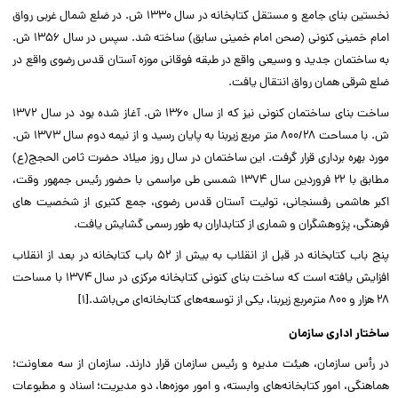
نخستین بنای جامع و مستقل کتابخانه در سال ۱۳۳۰ ش. در ضلع شمال غربی رواق
امام خمینی کنونی (صحن امام خمینی سابق) ساخته شد. سپس در سال ۱۳۵۶ ش.
به ساختمان جدید و وسیعی واقع در طبقه فوقانی موزه آستان قدس رضوی واقع در
ضلع شرقی همان رواق انتقال یافت.
ساخت بنای ساختمان کنونی نیز که از سال ۱۳۶۰ ش. آغاز شده بود در سال ۱۳۷۲
ش. با مساحت ۸۰۰/۲۸ متر مربع زیربنا به پایان رسید و از نیمه دوم سال ۱۳۷۳ ش.
مورد بهره برداری قرار گرفت. این ساختمان در سال روز میلاد حضرت ثامن الحجج(ع)
مطابق با ۲۲ فروردین سال ۱۳۷۴ شمسی طی مراسمی با حضور رئیس جمهور وقت،
اکبر هاشمی رفسنجانی، تولیت آستان قدس رضوی، جمع کثیری از شخصیت های
فرهنگی، پژوهشگران و شماری از کتابداران به طور رسمی گشایش یافت.
پنج باب کتابخانه در قبل از انقلاب به بیش از ۵۲ باب کتابخانه در بعد از انقلاب
افزایش یافته است که ساخت بنای کنونی کتابخانه مرکزی در سال ۱۳۷۴ با مساحت
۲۸ هزار و ۸۰۰ مترمربع زیربنا، یکی از توسعه‌های کتابخانه‌ای می‌باشد.[۱]
ساختار اداری سازمان
در رأس سازمان، هیئت مدیره و رئیس سازمان قرار دارند. سازمان از سه معاونت؛
هماهنگی، امور کتابخانه‌های وابسته، و امور موزه‌ها، دو مدیریت؛ اسناد و مطبوعات