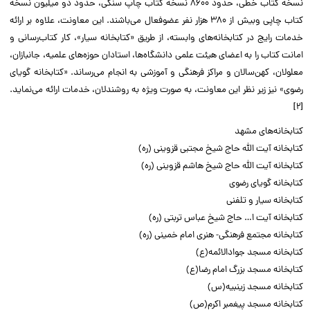
نسخه کتاب خطی، حدود ۸۶۰۰ نسخه کتاب چاپ سنگی، حدود دو میلیون نسخه
کتاب چاپی وبیش از ۳۸۰ هزار نفر عضوفعال می‌باشند. این معاونت، علاوه بر ارائه
خدمات رایج در کتابخانه‌های وابسته، از طریق «کتابخانه سیار»، کار کتاب‌رسانی و
امانت کتاب را به اعضای هیئت علمی دانشگاه‌ها، استادان حوزه‌های علمیه، جانبازان،
معلولان، کهن‌سالان و مراکز فرهنگی و آموزشی به انجام می‌رساند. «کتابخانه گویای
رضوی» نیز زیر نظر این معاونت، به صورت ویژه به روشندلان، خدمات ارائه می‌نماید.
[۲]
کتابخانه‌های مشهد
کتابخانه آیت الله حاج شیخ مجتبی قزوینی (ره)
کتابخانه آیت الله حاج شیخ هاشم قزوینی (ره)
کتابخانه گویای رضوی
کتابخانه سیار و تلفنی
کتابخانه آیت ‌ا… حاج شیخ عباس تربتی (ره)
کتابخانه مجتمع فرهنگی- هنری امام خمینی (ره)
کتابخانه مسجد جوادالائمه(ع)
کتابخانه مسجد بزرگ امام رضا(ع)
کتابخانه مسجد زینبیه(س)
کتابخانه مسجد پیغمبر اکرم(ص)