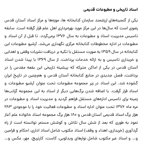
اسناد تاریخی و مطبوعات قدیمی
یکی از گنجینه‌های ارزشمند سازمان کتابخانه ها، موزه‌ها و مرکز اسناد آستان قدس
رضوی است که سال‌ها در این مرکز مورد بهره‌برداری اهل علم قرار گرفته است. سابقه
تاسیس مدیریت اسناد و مطبوعات به سال ۱۳۷۶ برمی‌گردد. تا قبل از آن اسناد و
مطبوعات در اداره مخطوطات کتابخانه مرکزی نگهداری می‌شد. آرشیو مطبوعات این
کتابخانه در سال ۱۳۵۹ به صورت مستقل با تکیه بر دریافت نشریات وقفی و اهدایی
و خریداری تاسیس و به ارائه خدمات پرداخت. از سال ۱۳۶۹ با پیدا شدن اسناد
آستان قدس در یکی از اماکن متبرکه که پیشینه تاریخی این بقعه مقدس را در
برداشت، فصل جدیدی در منابع کتابخانه آستان قدس و هم‌چنین در تاریخ ایران
گشوده شد. این اسناد در زیر مجموعه مطبوعات تحت عنوان آرشیو مطبوعات و
اسناد قرار گرفت. با اضافه شدن برگ‌هایی دیگر از اسناد به این مجموعه گرانب‌ها
زمینه برای تاسیس اداره‌های مستقل فراهم گردید و مدیریت اسناد و مطبوعات در
مره ماه ۱۳۷۶ تحت عنوان اداره اسناد و مطبوعات فعالیت خود را با موجودی ۲۸۳
هزار برگ اسناد قدیمی آستان قدس و ۱۸۰ هزار برگ مجموعه اسناد خانواده علم آغاز
نمود به طوری که بعد از شش سال تلاش و کوشش مستمر توانسته است از راه
گردآوری (خریداری، اهداء و وقف) اسناد مکتوب شامل اسناد اداری، احکام و فرامین
و… و اسناد غیر مکتوب شامل نوارهای ویدئویی‌، کاست، کارتریج، مهر، عکس و…