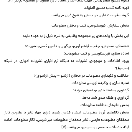
همراه دستور العمل‌هایی جهت نمایه سازی اسناد دوره صفویه و افشاریه (پاییز ۸۲).
تهیه نامه کتاب دستور الملوک.
گروه مطبوعات دارای دو بخش به شرح ذیل می‌باشد:
بخش سفارش، فهرستنوسی، ثبت ومخازن مطبوعات
این بخش با واحد‌های زیر مجموعه وظایفی به شرح ذیل را به عهده دارد:
شناسائی، سفارش، جذب، فراهم آوری، پیگیری و تامین کسری نشریات؛
آماده سازی، فهرستنویسی و ثبت مطبوعات؛
ورود اطلاعات و موجودی نشریات به بایگاه نرم افزاری نشریات ادواری در شبکه
(سیمرغ)؛
حفاظت و نگهداری مطبوعات در مخازن (آرشیو – پیش آرشیوی)؛
نمایه سازی و چکیده نویسی مطبوعات؛
گردآوری و طبقه بندی بریده‌های جراید؛
گردآوری و طبقه بندی شبنامه‌ها.
بخش تالار‌های مطالعه مطبوعات
بخش تالارهای گروه مطبوعات آستان قدس رضوی دارای چهار تالار با عناوین تالار
محققان مطبوعات فارسی، تالار محققان مطبوعات غیر فارسی، تالار مطبوعات آماده
ارائه خدمات تخصصی و عمومی، می‌باشد.[۷]