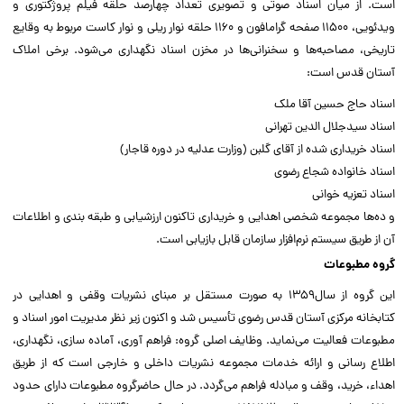
است. از میان اسناد صوتی و تصویری تعداد چهارصد حلقه فیلم پروژکتوری و
ویدئویی، ۱۱۵۰۰ صفحه گرامافون و ۱۱۶۰ حلقه نوار ریلی و نوار کاست مربوط به وقایع
تاریخی، مصاحبه‌ها و سخنرانی‌ها در مخزن اسناد نگهداری می‌شود. برخی املاک
آستان قدس است:
اسناد حاج حسین آقا ملک
اسناد سیدجلال الدین تهرانی
اسناد خریداری شده از آقای گلبن (وزارت عدلیه در دوره قاجار)
اسناد خانواده شجاع رضوی
اسناد تعزیه خوانی
و ده‌ها مجموعه شخصی اهدایی و خریداری تاکنون ارزشیابی و طبقه بندی و اطلاعات
آن از طریق سیستم نرم‌افزار سازمان قابل بازیابی است.
گروه مطبوعات
این گروه از سال۱۳۵۹ به صورت مستقل بر مبنای نشریات وقفی و اهدایی در
کتابخانه مرکزی آستان قدس رضوی تأسیس شد و اکنون زیر نظر مدیریت امور اسناد و
مطبوعات فعالیت می‌نماید. وظایف اصلی گروه: فراهم آوری، آماده سازی، نگهداری،
اطلاع رسانی و ارائه خدمات مجموعه نشریات داخلی و خارجی است که از طریق
اهداء، خرید، وقف و مبادله فراهم می‌گردد. در حال حاضرگروه مطبوعات دارای حدود