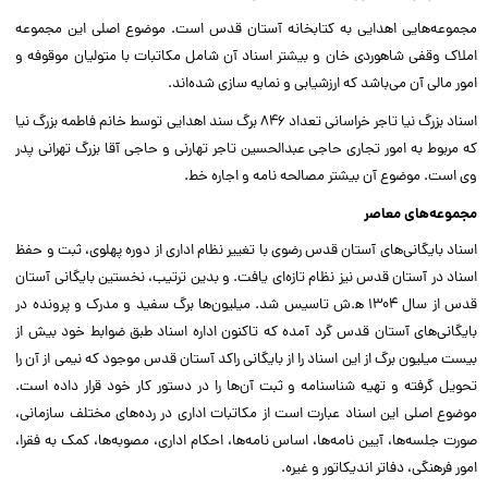
مجموعه‌هایی اهدایی به کتابخانه آستان قدس است. موضوع اصلی این مجموعه
املاک وقفی شاهوردی خان و بیشتر اسناد آن شامل مکاتبات با متولیان موقوفه و
امور مالی آن می‌باشد که ارزشیابی و نمایه سازی شده‌اند.
اسناد بزرگ نیا تاجر خراسانی تعداد ۸۴۶ برگ سند اهدایی توسط خانم فاطمه بزرگ نیا
که مربوط به امور تجاری حاجی عبدالحسین تاجر تهارنی و حاجی آقا بزرگ تهرانی پدر
وی است. موضوع آن بیشتر مصالحه نامه و اجاره خط.
مجموعه‌های معاصر
اسناد بایگانی‌های آستان قدس رضوی با تغییر نظام اداری از دوره پهلوی، ثبت و حفظ
اسناد در آستان قدس نیز نظام تازه‌ای یافت. و بدین ترتیب، نخستین بایگانی آستان
قدس از سال ۱۳۰۴ ﻫ.ش تاسیس شد. میلیون‌ها برگ سفید و مدرک و پرونده در
بایگانی‌های آستان قدس گرد آمده که تاکنون اداره اسناد طبق ضوابط خود بیش از
بیست میلیون برگ از این اسناد را از بایگانی راکد آستان قدس موجود که نیمی از آن را
تحویل گرفته و تهیه شناسنامه و ثبت آن‌ها را در دستور کار خود قرار داده است.
موضوع اصلی این اسناد عبارت است از مکاتبات اداری در رده‌های مختلف سازمانی،
صورت جلسه‌ها، آیین نامه‌ها، اساس نامه‌ها، احکام اداری، مصوبه‌ها، کمک به فقرا،
امور فرهنگی، دفا‌تر اندیکاتور و غیره.