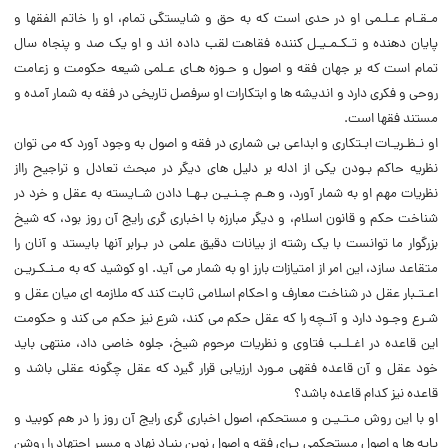
مـقـام عـلـمی او در حدی است که به حق و شایستگی تمام، او را خاتم الفقها و
پایان دهنده و تـکـمـیـل کننده فقاهت لقب داده اند و او یک صد و پنجاه سال
تمام است که بر جهان فقه و اصول و حـوزه هـای عـلمی شیعه حکومت و زعامت
روحی و فکری دارد و اندیشه ها و ابتکارات او سرفصل تاریخی در فقه به شمار آمده و
مستند فقها است.
او نـظـریـات ابـتکاری و ابداعی بی شماری در فقه و اصول به وجود آورد که می توان
نظریه حاکم بـودن یکی از ادله بر دلیل های دیگر در مبحث تعادل و تراجیح رااز
نظریات مهم او به شمار آورد، و هـم چـنـیـن بـهـا دادن شـایسته به عقل و خرد در
شناخت حکم و قانون اسلام، و دیگر مبارزه با اخباری گری رایج آن روز بود، که شیخ
‌بزرگوار ما توانست با یک رشته از بیانات دقیق علمی در بـرابر آنها بایستد و آنان را
متقاعد سازد، این امر از امتیازات بارز او به شمار می آید. او کوشید که به مـنـکـریـن
اعـتـبار عقل در شناخت معارف و احکام اسلامی ثابت کند که ملازمه ای میان عقل و
شـرع وجـود دارد و آنـچه را که عقل حکم می کند، شرع نیز حکم می کند و حکومت
این قاعده در اغـلـب فتاوی و نظریات مرحوم شیخ، جلوه خاصی داد، منتهی باید
خود عقل و آن قاعده فقهی مـورد ارزیابی قرار گیرد که عقل چگونه عقلی باشد و
قاعده نیز کدام قاعده باشد؟
او با این روش مـتـیـن و مستحکم، اصول اخباری گری رایج آن روز را در هم کوبید و
پایه ها و اصول مستحکمی بـرای فقه و اصول نوین بنیاد نهاد و مسیر اجتهاد را روشن