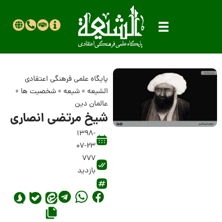
پایگاه علمی فرهنگی اعتقادی
الشیعه
»
شیعه
»
شخصیت ها
»
عالمان دین
شیخ مرتضى انصارى
1398-
07-23
777
بازدید