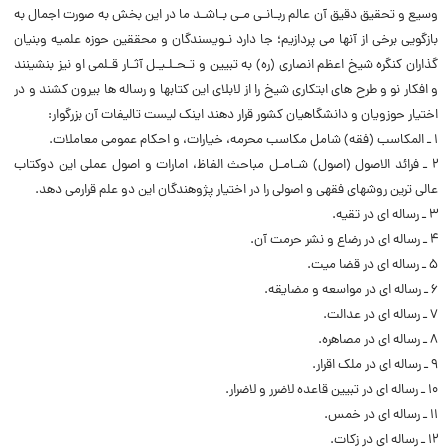
وسیع و تحقیق دقیق آن عالم ربـانـی مـی بـاشـد ما در این بخش به صورت اجمال به
بازگویی برخی از آنها می پردازیم؛ جا دارد نـویسندگان و محققین حوزه علمیه وبنیان
گذاران کنگره شیخ اعظم انصاری (ره) به تبیین و تـحـلـیـل آثـار قـلمی او نیز بنشینند
و افکار نو و طرح های ابتکاری شیخ را از لابلای این کتابها و رساله ها بیرون کشند و در
اختیار حوزویان و دانشگاهیان کشور قرار دهند اینک لیست تالیفات آن بزرگوار:
۱ ـ المکاسب (فقه) شامل مکاسب محرمه، خیارات، و احکام عمومی معاملات.
۲ ـ فرائد الاصول (اصول) شـامـل مباحث الفاظ، امارات و اصول عملی این دوکتاب
عالی ترین روشهای فقهی و اصولی را در اختیار پژوهندگان این دو علم قرارمی دهد.
۳ ـ رساله ای در تقیه.
۴ ـ رساله ای در رضاع و نشر حرمت آن.
۵ ـ رساله ای در قضا میت.
۶ ـ رساله ای در مواسعه و مضایقه.
۷ ـ رساله ای در عدالت.
۸ ـ رساله ای در مصاهره.
۹ ـ رساله ای در ملک اقرار.
۱۰ ـ رساله ای در تبیین قاعده لاضرر و لاضرار.
۱۱ ـ رساله ای در خمس.
۱۲ ـ رساله ای در زکات.