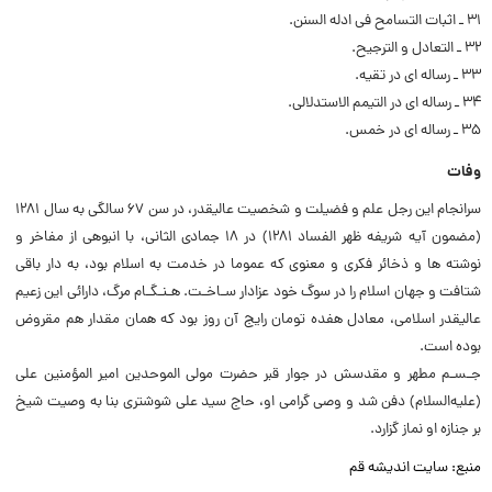
۳۱ ـ اثبات التسامح فی ادله السنن.
۳۲ ـ التعادل و الترجیح.
۳۳ ـ رساله ای در تقیه.
۳۴ ـ رساله ای در التیمم الاستدلالی.
۳۵ ـ رساله ای در خمس.
وفات
سرانجام این رجل علم و فضیلت و شخصیت عالیقدر، در سن ۶۷ سالگی به سال ۱۲۸۱
(مضمون آیه شریفه ظهر الفساد ۱۲۸۱) در ۱۸ جمادی الثانی، با انبوهی از مفاخر و
نوشته ها و ذخائر فکری و معنوی که عموما در خدمت به اسلام بود، به دار باقی
شتافت و جهان اسلام را در سوگ خود عزادار سـاخـت. هـنـگـام مرگ، دارائی این زعیم
عالیقدر اسلامی، معادل هفده تومان رایج آن روز بود که همان مقدار هم مقروض
بوده است.
جـسـم مطهر و مقدسش در جوار قبر حضرت مولی الموحدین امیر المؤمنین علی
(علیه‌السلام) دفن شد و وصی گرامی او، حاج سید علی شوشتری بنا به وصیت شیخ
بر جنازه او نماز گزارد.
منبع: سایت اندیشه قم