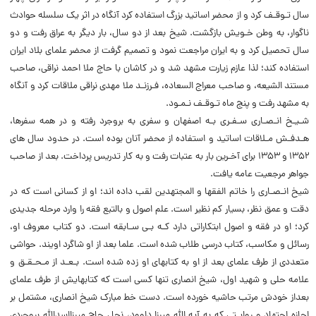
سال تـوقـف کرد و از محضر اساتید بزرگ استفاده کرد آنگاه در اثر یک سلسله حوادث
ناگوار، به وطن خـویش بازگشت. شیخ بعد از دو سال، بار دیگر به عراق رفت و دو
سال تحصیل کرد و به ایران مراجعت نمود و تصمیم گرفت از محضر علمای بلاد ایران
استفاده کند؛ لذا عازم زیارت مشهد شد و در کاشان با حاج ملا احمد نراقی، صاحب
مستند الشیعه، و صاحب معراج السعاده، فـرزنـد ملا مهدی نراقی ملاقات کرد و آنگاه
به مشهد رفت و پنج ماه تـوقـف نـمـود.
شـیـخ انـصـاری سـفـری بـه اصفهان و سفری به بروجرد رفته و در همه سفرها،
هـدفـش مـلاقات اساتید و استفاده از محضر آنان بوده است. در حدود سال های
۱۳۵۲ و ۱۳۵۳ برای آخـرین بار به عتبات رفت و به کار تدریس پرداخت. بعد از صاحب
جواهر مرجعیت عامه یافت.
شیخ انـصـاری را خاتم الفقها و المجتهدین لقب داده اند؛ او از کسانی است که در
دقت و عمق نظر، بسیار کم نظیر است. علم اصول و بالتبع فقه را وارد مرحله جدیدی
کرد؛ او در فقه و اصول ابتکاراتی دارد کـه بـی سـابقه است. دو کتاب معروف او،
رسائل و مکاسب، کتاب درسی طلاب شده است. علما بعد از او شاگرد اویند. حواشی
متعددی از طرف علمای بعد از او به کتابهای او زده شده است. بـعـد از مـحـقـق و
علامه حلی و شهید اول، شیخ انصاری تنها کسی است که کتابهایش از طرف علمای
بعداز خودش مرتب حاشیه خورده است. دست خط مبارک شیخ انصاری، مشتمل بر
اجازه اجتهاد و روایـتی که به آیه اللّه میرزا داوود، نجل حاج میرزااسداللّه بروجردی