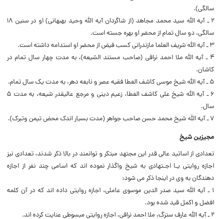
سالگی).
۲ ـ آیه الله سید محمد مجاهد (از شاگردان آیه الله وحید بهبهانی) او در سنین ۱۸
سالگی، دو سال تمام از محضر او بهره جسته است.
۳ ـ آیه الله شریف العلما مازندرانی کسب فیض از محضر او استدامه داشته است.
۴ ـ آیه الله ملا احمد نراقی (صاحب مستند الشیعه)، به مدت چهار سال تمام در
کاشان.
۵ ـ آیه الله شیخ موسی کاشف الغطا فقیه عصر و نابغه دهر، به مدت یک سال تمام.
۶ ـ آیه الله شیخ علی کاشف الغطا، زعیم دینی و مرجع عالیقدر شیعه، به مدت ۵
سال.
۷ ـ آیه الله شیخ محمد حسن صاحب جواهر (مدت بسیار اندک محض تیمن وتبرک).
مجیزین شیخ
تعدادی از اساتید عالی قدر این مجتهد مبتکر و توانمند در بالا ذکر شدند، تعدادی نیز
اجازه روایتی یـا اجـتهادی به شیخ واگذار نموده اند که اسامی چند نفر از اجازه
دهندگان به وی در اینجا ذکر می شود:
۱ ـ آیه الله سید صدر الدین موسوی عاملی، اجازه روایتی داده اند که در آن کلمه
افضل و اکمل قید شده بود.
۲ ـ آیه الله عارف سترگ، ملا احمد نراقی، اجازه روایتی مبسوطی عنایت کرده اند.