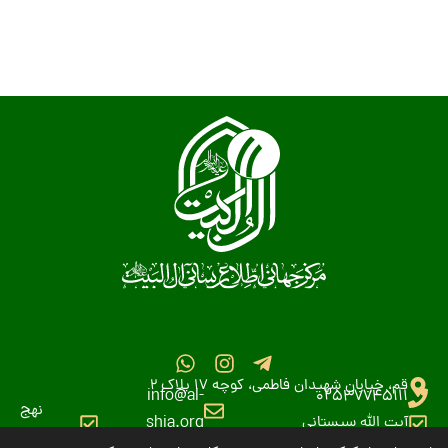
قم، خیابان شهیدان فاطمی، کوچه 17 پلاک 2
info@al-
02537745111
نهج
آیت الله سیستانی
shia.org
البلاغه