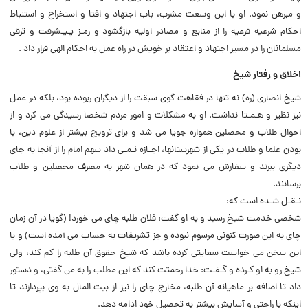
و مبرهن نمود. او با این وسعت مشرب، باب اجتهاد و افتا و استخراج و استنباط
احکام شرعیه فرعیه را از منابع و مصادر اولیه بازگشود و رمـز پـیـشرفت و ترقی
مسلمانان را در مسیر اجتهاد و اعتقاد بر خویش در راه عمل به احکام الهی قرار داد .
اخلاق و رفتار شیخ
شیخ انصاری (ره) نه تنها در فقاهت گوی سبقت را از دیگران ربوده بود، بلکه در عمل
نیز نظیر و هـمـتا نداشت. او به مشکلات و امور مردم شخصا رسیدگی می کرد و از
احوال طلاب و محصلین همواره جویا می شد و برای ترویج بیشتر از علوم دین، با
بودن علما و طلاب در یکی از شهرستانها، اجـازه نـمـی داد سهم امام را از آنجا به جای
دیگری ببرند و سفارش می نمود که در همان شهر به مصرف محصلین و طلاب
برسانند.
نـقـل شـده است که:
شخصی خدمت شیخ رسید و به او گفت: فلان طلبه چای می خورد! (گویا در آن زمان
چای به این صورت کنونی مرسوم نبوده و جز تشریفات به حساب می آمده است) و با
این سخن می خواست سعایتی کرده باشد که شیخ حقوق آن طلبه را کم کند، ولی
شیخ رو به او کـرده و گـفـت: خدا رحمتت کند که این مطلب را به من گفتی، و دستور
داد تا اضافه بر ماهیانه آن طلبه، مخارج چای را نیز از بیت المال به وی بپردازند تا
اینکه با راحتی و آسایش بیشتر به تحصیل خود ادامه دهد.