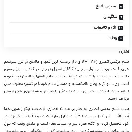
مجیزین شیخ
شاگردان
آثار و تالیفات
وفات
اشاره:
شیخ مرتضی انصاری (۱۲۱۴-۱۲۸۱ ق)، از برجسته ترین فقها و عالمان در قرن سیزدهم
هجری است. وی را می توان از پـایـه گـذاران اصـول نـویـنی در فقه و اصول جعفری
دانست که به حق او را شایسته دریـافـت لقب خاتم الفقها و المجتهدین نموده
است. وی با دو اثر جاودان «المکاسب» و «رسائل»، نام خود را در گستره معارف اصیل
اسلام جاودانه کرده است. این مقاله به زندگی نامه، آثار و فعالیتهای علمی ایشان
پرداخته است.
نسب شیخ مرتضی انصاری به جابر بن عبداللّه انصاری، از صحابه بزرگوار رسول خدا
(صلی‌الله علیه و آله) می رسد. ایشان در دزفول متولد شـده و تـا ۲۰ سـالگی نزد پدر
خود تحصیل کرده، و آنگاه همراه پدر به عتبات رفته است و علمای وقت که نبوغ
خارق العاده او را مشاهده کردند، از پدر خواستند که او را برنگرداند. او در عراق چهار