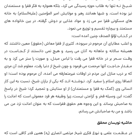
شـیـخ نـه تنها به طلاب حوزه رسیدگی می کرد، بلکه همواره به فکر فقرا و مستمندان
نیز بوده است، و شبها همانند رهبر و مولایش امیر المؤمنین (علیه‌السلام) به خانه
های مسکونی فقرا سر می زد و مواد غذایی بر دوش گرفته، در بین خانواده های
مستمند و بیچاره تقسیم و توزیع می نمود.
در کـتـاب لؤلؤ الصدف چنین آمده است:
و اغلب عطایای آن مرحوم در سربوده، کثیری از فقرا معاش (حقوق) معین داشتند که
همیشه سالانه و ماهانه به آنان می رسید و هیچ نمی دانستند از کـجـاسـت در
وقـت سـحر بر در خانه فقرا می رفت با لباس مبدل، و صورت را ستر می کرد و به
مـقـدار حـاجـت آنها مرحمت می فرمود و چون شیخ از دنیا رفت، معلوم شد آن مردی
که بر درب منازل این مردم در اوقات غیرمتعارفه می آمده، آن مرحوم بوده است؛ او
انصافا روی اسلام را سفید کرد. نـوشـتـه انـد که یکی از یاران شیخ، نسبت به این کار
انسانی وی (کمک به فقرا و مستمندان) از او ستایش و تمجید کرد؛ شیخ در پاسخ
گفت: این وسیله فخر و کرامتی نیست، زیرا وظیفه هر فرد معمولی است که امانت را
به صاحبش برساند و این وجوه هم حقوق فقراست که به عنوان امانت نزد من می
باشد و من به صاحبانش می رسانم.
حاشیه نویسان محقق
در عـظـمـت علمی و نبوغ فکری شیخ مرتضی انصاری (ره) همین قدر کافی است که