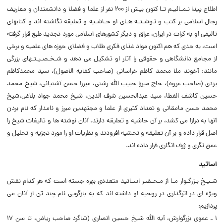
اطلاع پیدا نـمـائیـم تـا کنون بیش از ۲۰۰ نفر از علما و فضلا و دانشمندان و معاریف
رجال اسلامی بر کتب و نـوشـتـه هـای او حـاشـیه و تعلیقه نگاشته اند و کتابهای
تالیفی او به کرات در ایران، عراق و دیگر کشورهای اسلامی مورد تجدید طبع قرار گرفته
است، به حدی که هم اکنون مواد غذای فکری طلاب و فضلای حوزه های علمیه و برخی
از مجامع دانشگاهی و حقوقی را آثار او تشکیل می دهد و شـخـصـیـتـهای بزرگی
مانند: آخوند ملا محمد کاظم خراسانی (صاحب کفایه الاصول)، سید محمدکاظم
یزدی (صاحب عروه)، حاج میرزا حبیب اللّه رشتی، میرزا حسن آشتیانی، شیخ ‌محمد
حسین کاشف الغطا، سید عبدالحسین شرف الدین، شیخ محمد جواد بلاغی،شیخ
محمد حسن مامقانی و تعداد کثیری از علما و مجتهدین مبرز و نامدار که نام بردن
آنها به درازا می کشد، بر آن حاشیه و تعلیقه دارند. آنان نوشته ها و تالیفات شیخ را
اصل قرار داده و بر آن تعلیقه و تحشیه افرودند و نظریات او را مورد تجزیه و تحلیل و
عمق نگری و ژرف انگاری قرار داده اند.
اساتید
شـیـخ بـزرگـوار مـا از مـحـضـر اسـاتید متعددی بهره جسته است که هر کدام نقش
ویژه ای در اثرگذاری در روحیه او داشته اند که به بازگویی نام چند تن از آنان می
پردازیم:
۱ ـ عموی بزرگوارش، آیه اللّه شیخ حسین انصاری (شاگرد صاحب ریاض، تا سن ۱۷