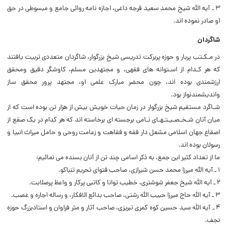
۳ ـ آیه الله شیخ محمد سعید قرجه داغی، اجازه نامه روائی جامع و مبسوطی در حق
او صادر نموده اند.
شاگردان
در مـکـتب پربار و حوزه پربرکت تدریسی شیخ بزرگوار، شاگردان متعددی تربیت یافتند
که هر کـدام از اسـتوانه های فقهی، و مجتهدین مسلم، کاوشگر دقیق ومحقق
ارزشمندی بوده اند، چون محضر مبارک علمی او، مجتهد پرور محقق ساز
واندیشمندنواز بود.
شـاگرد مستقیم شیخ بزرگوار در زمان حیات خویش بیش از هزار تن بوده است که از
میان آنان شـخـصـیـتـهـای نـامی برجسته ای برخاسته اند که هر کدام در یک صقع از
اصقاع جهان اسلامی مشعل دار فقه و فقاهت و زعامت روحی و حامل میراث انبیا و
رسولان بوده اند.
ما از تعداد کثیر این جمع، به ذکر اسامی چند تن از آنان بسنده می نمائیم:
۱ ـ آیه اللّه میرزا محمد حسن شیرازی، صاحب فتوای تحریم تنباکو.
۲ ـ آیه اللّه شیخ جعفر شوشتری، خطیب توانا و کاتبی پرکار و واعظ پرصلابت.
۳ ـ آیه اللّه حاج میرزا حبیب اللّه رشتی، صاحب بدائع الافکار، و رساله اجاره و غصب.
۴ ـ آیه اللّه سید حسین کوه کمری تبریزی، صاحب آثار و مثر فراوان و استادبزرگ حوزه
نجف.