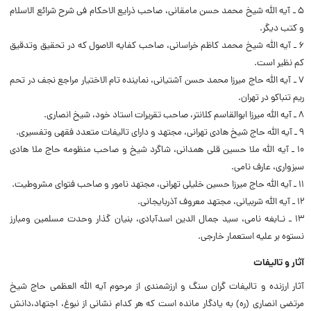
۵ ـ آیه اللّه شیخ محمد حسن مامقانی، صاحب ذرایع الاحکام فی شرح شرائع الاسلام
و کتب دیگر.
۶ ـ آیه اللّه شیخ محمد کاظم خراسانی، صاحب کفایه الاصول که در تحقیق وتدقیق
کم نظیر است.
۷ ـ آیه اللّه حاج میرزا محمد حسن آشتیانی، نماینده تام الاختیار مراجع نجف در تحم
ریم تنباکو در تهران.
۸ ـ آیه اللّه میرزا ابوالقاسم کلانتر، صاحب تقریرات استاد خود، شیخ انصاری.
۹ ـ آیه اللّه حاج شیخ هادی تهرانی، مجتهد و دارای تالیفات متعدد فقهی وتفسیری.
۱۰ ـ آیه اللّه ملا حسین قلی همدانی، شاگرد شیخ و صاحب منظومه حاج ملا هادی
سبزواری، عارف نامی.
۱۱ ـ آیه اللّه حاج میرزا حسین خلیلی تهرانی، مجتهد نامور و صاحب فتوای مشروطیت.
۱۲ ـ آیه اللّه شربیانی، مجتهد معروف آذربایجانی.
۱۳ ـ نـابغه نامی، سید جمال الدین اسدآبادی، بنیان گذار وحدت مسلمین ومبارز
نستوه بر علیه استعمار خارجی.
آثار و تالیفات
آثار ارزنده و تالیفات گران سنگ و ارزشمندی از مرحوم آیه اللّه العظمی حاج شیخ
مرتضی انصاری (ره) به یادگار مانده است که هر کدام نشانی از نبوغ، اجتهاد،دانش