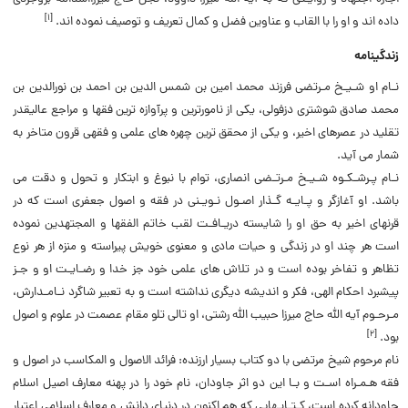
]
۱
[
داده اند و او را با القاب و عناوین فضل و کمال تعریف و توصیف نموده اند.
زندگینامه
نـام او شـیـخ مـرتضی فرزند محمد امین بن شمس الدین بن احمد بن نورالدین بن
محمد صادق شوشتری دزفولی، یکی از نامورترین و پرآوازه ترین فقها و مراجع عالیقدر
تقلید در عصرهای اخیر، و یکی از محقق ترین چهره های علمی و فقهی قرون متاخر به
شمار می آید.
نـام پـرشـکـوه شـیـخ مـرتـضی انصاری، توام با نبوغ و ابتکار و تحول و دقت می
باشد. او آغازگر و پـایـه گـذار اصـول نـویـنی در فقه و اصول جعفری است که در
قرنهای اخیر به حق او را شایسته دریـافـت لقب خاتم الفقها و المجتهدین نموده
است هر چند او در زندگی و حیات مادی و معنوی خویش پیراسته و منزه از هر نوع
تظاهر و تفاخر بوده است و در تلاش های علمی خود جز خدا و رضـایـت او و جـز
پیشبرد احکام الهی، فکر و اندیشه دیگری نداشته است و به تعبیر شاگرد نـامـدارش،
مـرحـوم آیه اللّه حاج میرزا حبیب اللّه رشتی، او تالی تلو مقام عصمت در علوم و اصول
]
۲
[
بود.
نام مرحوم شیخ مرتضی با دو کتاب بسیار ارزنده: فرائد الاصول و المکاسب در اصول و
فقه هـمـراه اسـت و بـا این دو اثر جاودان، نام خود را در پهنه معارف اصیل اسلام
جاودانه کرده است، کـتـابـهایی که هم اکنون در دنیای دانش و معارف اسلامی اعتبار