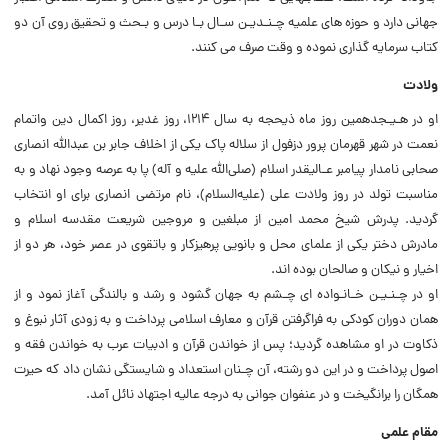
جهانی دارد و حوزه های علمیه چـنـدیـن سـال بـا درس و بـحث و تحقیق روی آن دو
کتاب سرمایه گذاری نموده و وقت صرف می کنند.
ولادت
او در هـیـجدهمین روز ماه ذیحجه به سال ۱۲۱۴، روز غدیر، روز اکمال دین واتمام
نعمت در شهر قهرمان پرور دزفول از سلاله پاک یکی از اخلاف جابر بن عبداللّه انصاری
صحابی نامدار پیامبر عـالیقدر اسلام (صلی‌الله علیه و آله) پا به عرصه وجود نهاد و به
مناسبت تولد در روز ولادت علی (علیه‌السلام)، نام مرتضی انصاری برای او انتخاب
گردید. پدرش شیخ محمد امین از مبلغین و مروجین شریعت مقدسه اسلام و
مادرش دختر یکی از علمای محل و بانویی پرهیزکار و باتقوی در عصر خود، هر دو از
اخیار و نیکان و صالحان بوده اند.
او در چـنـیـن خـانـواده ای چـشم به جهان گشود و رشد و بالندگی آغاز نمود و از
همان دوران کودکی به فراگرفتن قرآن و معارف اسلامی پرداخت و به زودی آثار نبوغ و
ذکاوت در او مشاهده گردید؛ پس از خواندن قرآن و ادبیات عرب به خواندن فقه و
اصول پرداخت و در این دو رشته، آن چـنان استعداد و شایستگی نشان داد که حیرت
همگان را برانگیخت و در عنفوان جوانی به درجه عالیه اجتهاد نائل آمد.
مقام علمی