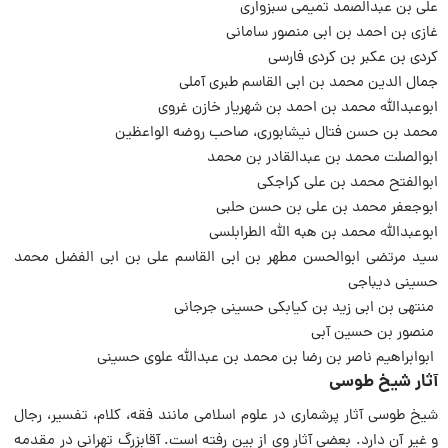
علی بن عبدالصمد تمیمی سبزواری
غازی بن احمد بن ابی منصور سامانی
کردی بن عکبر بن کردی فارسی
جمال الدین محمد بن ابی القاسم طبری آملی
ابوعبدالله محمد بن احمد بن شهریار خازن غروی
محمد بن حسن فتال نیشابوری، صاحب روضه الواعظین
ابوالصلت محمد بن عبدالقادر بن محمد
ابوالفتح محمد بن علی کراجکی
ابوجعفر محمد بن علی بن حسن حلبی
ابوعبدالله محمد بن هبه الله الطرابلسی
سید مرتضی ابوالحسن مطهر بن ابی القاسم علی بن ابی الفضل محمد
حسینی دیباجی
منتهی بن ابی زید بن کیابکی حسینی جرجانی
منصور بن حسین آبی
ابوابراهیم ناصر بن رضا بن محمد بن عبدالله علوی حسینی
آثار شیخ طوسی
شیخ طوسی آثار پرشماری در علوم اسلامی مانند فقه، کلام، تفسیر، رجال
و غیر آن دارد. بعضی آثار وی از بین رفته است. آقابزرگ تهرانی در مقدمه