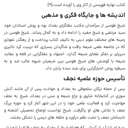
کتاب نهایه فهرستی از آثار وی را آورده است.[9]
اندیشه ها و جایگاه فکری و مذهبی
شیخ طوسی از سرآمدان مکتب عقلگرای بغداد بود و روش استادان خود
سید مرتضی و شیخ مفید را ادامه داد و به کمال رساند. شیخ طوسی در
زمینه های مختلف علوم دینی به تالیف کتاب پرداخت و از رهگذر نفوذی
که در جامعه علمی شیعه یافت و شاگردان بسیاری که تربیت کرد تاثیری
دیرپای بر تفکر علمای شیعه گذارد. اجتهاد و عقلگرایی در فقه و عقاید
شیعه با کوشش های شیخ طوسی بین شیعیان شیوه غالب شد و به
سیطره روش اخبارگرایی برای چند سده پایان داد.
تأسیس حوزه علمیه نجف
پس از حمله ترکان سلجوقی به بغداد و حوادث پس از آن مانند آتش
سوزی در کتابخانه شاپور و نزاع شیعه و سنی در بغداد، شیخ به نجف
مهاجرت کرد و فعالیت علمی خود را در این شهر آغاز کرد و حوزه بزرگ
نجف با تلاش های او پاگرفت. شیخ توانست اوضاع تحصیلی آشفته و
نابسامان نجف را تحت نظم درآورد و حلقه های درسی را تشکل بخشد.
عده ای اندک، از کسانی که همراه شیخ از بغداد به نجف رفته یا شهرتش