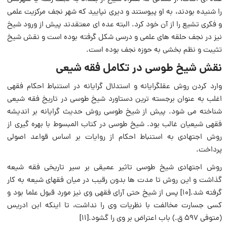
را شنیده بودند، به او پیوستند و دیری نپایید که شهر نجف مرکزیت علمی
و فکری تشیع را از آن خود کرد. البته عده ای معتقدند پیش از ورود شیخ
نیز در نجف حلقه های علمی و درسی شکل گرفته بوده است و نقش شیخ
تثیبت و نظم بخشی به حوزه نجف بوده است.
نقش شیخ طوسی در تکامل فقه شیعی
وارد کردن روش عقلگرایانه و استدلال گرایانه در استنباط احکام فقهی
اغلب به عنوان برجسته ترین دستاورد شیخ طوسی در تاریخ فقه شیعی
شناخته می شود. پیش از شیخ طوسی روش حدیث گرایانه بر اندیشه
فقهی شیعیان غالب بود. شیخ طوسی در کتاب المبسوط با بهره گیری از
روش اجتهادی به استنباط احکام از روایات بر اساس قواعد اصولی
پرداخت.
روش اجتهادی شیخ طوسی تاثیر عمیقی بر سیر تاریخی فقه شیعه
گذاشت و این روش تا مدت ها بدون رقیب در میان فقهای شیعه به کار
گرفته شد.[10] پس از شیخ حتی آرای فقهی وی نیز مورد قبول علما بود و
کسی جسارت مخالفت با نظریات وی را نداشت، تا اینکه ابن ادریس
(متوفی ۵۹۷ ق.) باب اعتراض بر وی را گشود.[11]