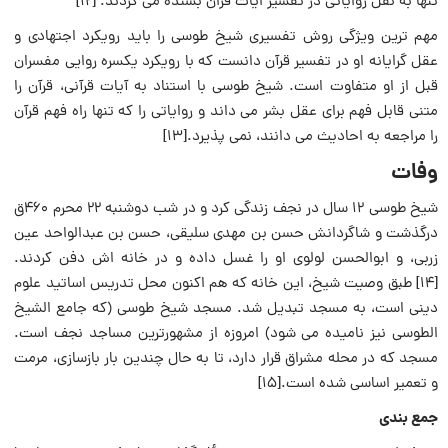
تنها به نقل روایاتی در تفسیر ایات قران بسنده می کردند. [12]
مهم ترین ویژگی روش تفسیری شیخ طوسی را باید رویکرد اجتهادی و
عقل گرایانه او در تفسیر قرآن دانست که با رویکرد یکسره روایی مفسران
قبل از او متفاوت است. شیخ طوسی با استناد به آیات قرآنی، قرآن را
متنی قابل فهم برای عقل بشر می داند و روایاتی را که تنها راه فهم قرآن
را مراجعه به احادیث می دانند، نمی پذیرد.[13]
وفات
شیخ طوسی ۱۲ سال در نجف زندگی کرد و در شب دوشنبه ۲۲ محرم ۴۶۰ق
درگذشت و شاگردانش حسن بن مهدی سلیقی، حسن بن عبدالواحد عین
زربی، و ابوالحسن لولوی او را غسل داده و در خانه اش دفن کردند.
[14] طبق وصیت شیخ، این خانه که هم اکنون محل تدریس اساتید علوم
دینی است، به مسجد تبدیل شد. مسجد شیخ طوسی (که جامع الشیخ
الطوسی نیز نامیده می شود) امروزه از مشهورترین مساجد نجف است.
مسجد که در محله مشراق قرار دارد، تا به حال چندین بار بازسازی، مرمت
و تعمیر اساسی شده است.[15]
جمع بندی