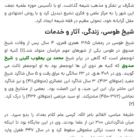
شگرف بر تفکر و مذهب شیعه گذاشت. او با تأسیس حوزه علمیه نجف،
این شهر را به مرکز علمی و فکری تشیع تبدیل کرد و با روش اجتهادی و
عقل گرایانه خود، تحولی عظیم در فقه شیعه ایجاد کرد.
شیخ طوسی، زندگی، آثار و خدمات
شیخ طوسی در رمضان ۳۸۵ هجری قمری، ۴ سال پس از وفات شیخ
صدوق در طوس یکی از شهرهای مهم خراسان متولد شد.[1] کنیه او
محمد بن یعقوب کلینی
شیخ
ابوجعفر است که گاهی در برابر شیخ
و
صدوق
که کنیه هر دوی آن ها ابوجعفر بود به او ابوجعفر ثالث می
گویند. وی در ۴۰۸ ه‍.ق. در ۲۳ سالگی به عراق رفت و ۵ سال شاگرد شیخ
مفید (متوفای ۴۱۳)، ۳ سال شاگرد ابن غضائری (متوفای۴۱۱) و نیز شاگرد
ابن حاشر بزاز، ابن ابی جید، و ابن الصلت بود. بعضی از مشایخ وی و
نجاشی (۳۷۲-۴۵۰) مشترکند. او سید مرتضی (متوفای ۴۳۶) را درک کرد.
[2]
خلیفه عباسی، القائم بامر الله، کرسی علم کلام بغداد را بدو سپرد. در
میان شاگردانش ۳۰۰ تن از علما بودند. وی در این جایگاه بود تا اینکه
بغداد به دست ترکان سلجوقی سقوط کرد و در سال ۴۴۷ طغرل وارد