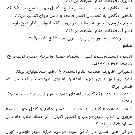
آقابزرگ، طبقات اعلام الشیعه، ص۱۶۲.
غلامی، نگاهی به نخستین تفسیر جامع و کامل جهان تشیع، ص ۸۵-۸۶
غلامی، نگاهی به نخستین تفسر جامعه و کامل جهان تشیع، ص۸۶
طوسی‌پژوهی، مجموعه مقالاتی در بررسی آراء، احوال و آثار شیخ طوسی
آقابزرگ، طبقات اعلام الشیعه، ص۱۶۲.
علوی، راهنمای مصور سفر زیارتی عراق، ص۱۵۰ ج ۳، ص۵۰۹
منابع
الامین، السیدمحسن، اعیان الشیعه، حققه واخرجه: حسن الامین، ج۹،
بیروت: ۱۴۰۶ق-۱۹۸۶م.
الطهرانی، آقابزرگ، طبقات اعلام الشیعه، ج۲، قم، اسماعیلیان، بی‌تا.
الطوسی، النهایه فی مجرد الفقه و الفتاوی، بیروت، دار الاندلس، قم،
قدس، بی‌تا.
علوی، سیداحمد (گردآوری)، راهنمای مصور سفر زیارتی عراق، قم، معروف،
۱۳۸۹.
غلامی، طاهره، «نگاهی به نخستین تفسیر جامع و کامل جهان تشیع؛
مروری بر کتاب شیخ طوسی و تفسیر تبیان»، در مجله کتاب ماه دین،‌
شماره ۱۷۶، خرداد ۹۱.
دوانی، علی، سیری در زندگی شیخ طوسی، هزاره شیخ طوسی، تهران،