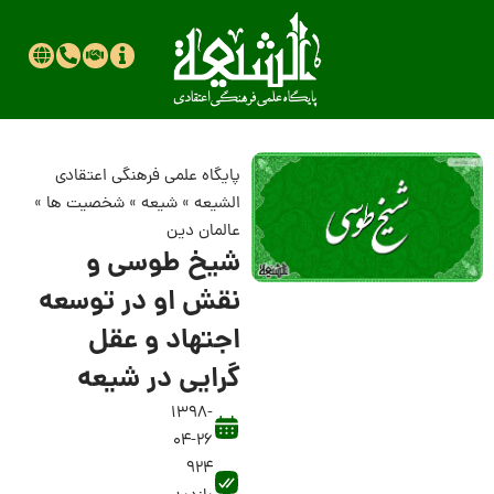
پایگاه علمی فرهنگی اعتقادی
الشیعه
»
شیعه
»
شخصیت ها
»
عالمان دین
شیخ طوسی و
نقش او در توسعه
اجتهاد و عقل
گرایی در شیعه
1398-
04-26
924