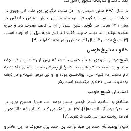
بغداد شد و کتابخانه شاپور را سوزاند.
در سال ۴۴۸ میان شیعیان و اهل سنت درگیری روی داد. ابن جوزی در
حوادث این سال از گریختن ابوجعفر طوسی و غارت شدن خانه‌اش در
سال ۴۴۹ سخن می گوید. شیخ پس از آن به نجف هجرت کرد و حوزه
علمیه نجف را بنا نهاد، هرچند گفته اند این حوزه قبل از او بوده است.
[3] شیخ طوسی ۱۲ سال آخر عمرش را در نجف گذراند.[4]
خانواده شیخ طوسی
شیخ طوسی فرزندی به نام حسن داشت که پس از رحلت پدر در نجف
ماند و به مرجعیت شیعه رسید. شیخ از پسرش حسن، نوه ای داشته به
نام محمد که کنیه اش، ابوالحسن بوده و او نیز مرجع شیعه و در نجف
بوده و در سال ۵۴۰ ق درگذشته است.[5]
استادان شیخ طوسی
مشایخ و اساتید شیخ طوسی بسیار بوده اند. میرزا حسین نوری در
مستدرک وسائل الشیعه[6]، ۳۷ نفر را ذکر می کند. کسانی که غالبا وی از
آن ها روایت نقل می کند، ۵ نفرند:[7]
شیخ ابوعبدالله احمد بن عبدالواحد بن احمد بزاز، معروف به ابن حاشر و